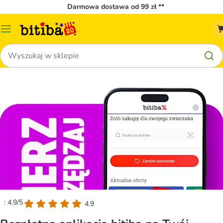
Darmowa dostawa od 99 zł **
Menu
katalogu
Szukaj
: 4.9/5
4.9