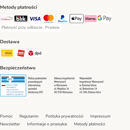
Metody płatności
Przelewy24 Payment Method
Blik Payment Method
VISA Payment Method
MasterCard Payment Method
PayPal Payment Method
Apple Pay Payment Method
Klarna Payment Method
Google Pay Paym
Płatność przy odbiorze
Przelew
Płatność przy odbiorze Payment Method
Przelew Payment Method
Dostawa
InPost Shipping Method
ORLEN Paczka. Shipping Method
DPD Shipping Method
Bezpieczeństwo
Security
Security
Security
Security
Pomoc
Regulamin
Polityka prywatności
Impressum
Newsletter
Informacje o przesyłce
Metody płatności