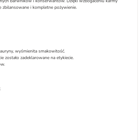
cznych barwników i konserwantów. Dzięki wzbogaceniu karmy
e zbilansowane i kompletne pożywienie.
 tauryny, wyśmienita smakowitość.
ie zostało zadeklarowane na etykiecie.
ów.
: