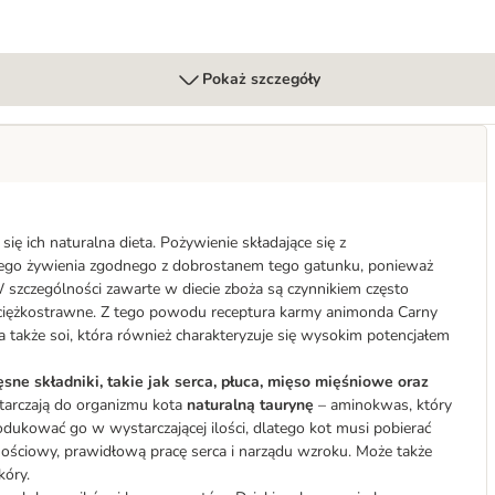
Pokaż szczegóły
się ich naturalna dieta. Pożywienie składające się z
lnego żywienia zgodnego z dobrostanem tego gatunku, ponieważ
 szczególności zawarte w diecie zboża są czynnikiem często
 ciężkostrawne. Z tego powodu receptura karmy animonda Carny
a także soi, która również charakteryzuje się wysokim potencjałem
ęsne skła
dniki, takie jak serca, płuca, mięso mięśniowe oraz
starczają do organizmu kota
naturalną taurynę
– aminokwas, który
odukować go w wystarczającej ilości, dlatego kot musi pobierać
nościowy, prawidłową pracę serca i narządu wzroku. Może także
kóry.