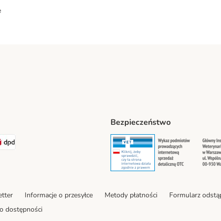
e
Bezpieczeństwo
ipping Method
LEN Paczka. Shipping Method
DPD Shipping Method
Security
Securit
tter
Informacje o przesyłce
Metody płatności
Formularz odstą
o dostępności