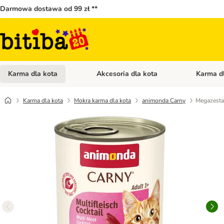
Darmowa dostawa od 99 zł **
Karma dla kota
Akcesoria dla kota
Karma d
Otwórz menu kategorii: Karma dla kota
Otwórz menu
Karma dla kota
Mokra karma dla kota
animonda Carny
Megazesta