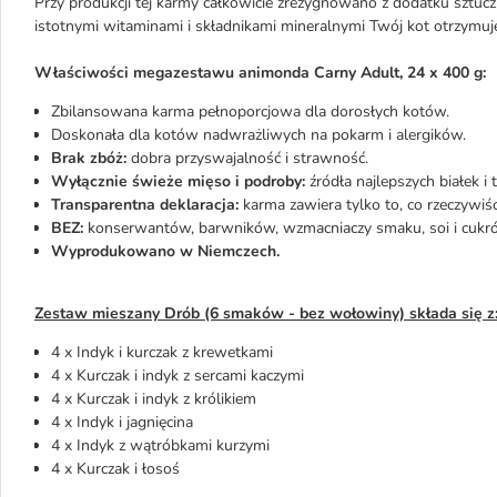
Przy produkcji tej karmy całkowicie zrezygnowano z dodatku sztu
istotnymi witaminami i składnikami mineralnymi Twój kot otrzymuj
Właściwości megazestawu animonda Carny Adult, 24 x 400 g:
Zbilansowana karma pełnoporcjowa dla dorosłych kotów.
Doskonała dla kotów nadwrażliwych na pokarm i alergików.
Brak zbóż:
dobra przyswajalność i strawność.
Wyłącznie świeże mięso i podroby:
źródła najlepszych białek i
Transparentna deklaracja:
karma zawiera tylko to, co rzeczywiśc
BEZ:
konserwantów, barwników, wzmacniaczy smaku, soi i cukr
Wyprodukowano w Niemczech.
Zestaw mieszany Drób (6 smaków - bez wołowiny) składa się z
4 x Indyk i kurczak z krewetkami
4 x Kurczak i indyk z sercami kaczymi
4 x Kurczak i indyk z królikiem
4 x Indyk i jagnięcina
4 x Indyk z wątróbkami kurzymi
4 x Kurczak i łosoś