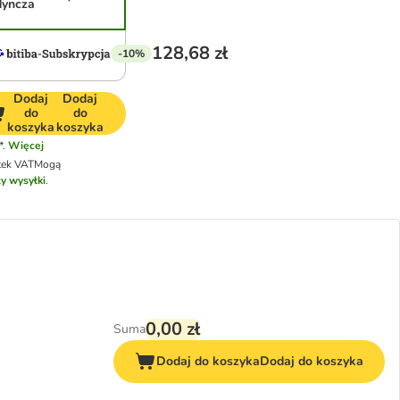
dyncza
128,68 zł
-10%
Dodaj
Dodaj
do
do
koszyka
koszyka
*.
Więcej
tek VAT
Mogą
y wysyłki
.
0,00 zł
Suma
Dodaj do koszyka
Dodaj do koszyka