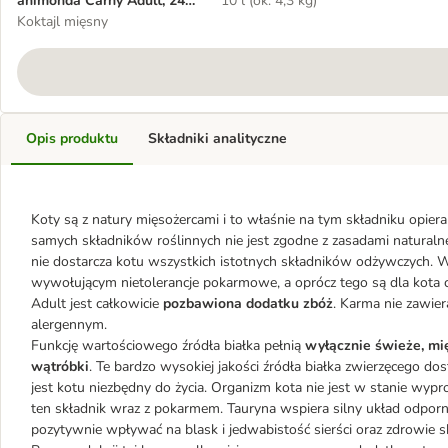
animonda Carny Adult, 24 x
10 l (ok. 4,3 kg)
400 g
Koktajl mięsny
Opis produktu
Składniki analityczne
Koty są z natury mięsożercami i to właśnie na tym składniku opiera 
samych składników roślinnych nie jest zgodne z zasadami natura
nie dostarcza kotu wszystkich istotnych składników odżywczych. W
wywołującym nietolerancje pokarmowe, a oprócz tego są dla kota
Adult jest całkowicie
pozbawiona dodatku zbóż
. Karma nie zawier
alergennym.
Funkcję wartościowego źródła białka pełnią
wyłącznie świeże, mi
wątróbki
. Te bardzo wysokiej jakości źródła białka zwierzęcego do
jest kotu niezbędny do życia. Organizm kota nie jest w stanie wypr
ten składnik wraz z pokarmem. Tauryna wspiera silny układ odpor
pozytywnie wpływać na blask i jedwabistość sierści oraz zdrowie s