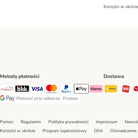
Korzyści w skróci
Metody płatności
Dostawa
InPost Sh
OR
Przelewy24 Payment Method
Blik Payment Method
VISA Payment Method
MasterCard Payment Method
PayPal Payment Method
Apple Pay Payment Method
Klarna Payment Method
Płatność przy odbiorze
Przelew
Płatność przy odbiorze Payment Method
Przelew Payment Method
Google Pay Payment Method
Pomoc
Regulamin
Polityka prywatności
Impressum
Newsle
Korzyści w skrócie
Program lojalnościowy
DSA
Oświadczenie 