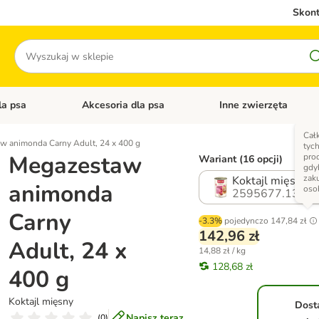
Skont
Szukaj
la psa
Akcesoria dla psa
Inne zwierzęta
 kategorii: Akcesoria dla kota
Otwórz menu kategorii: Karma dla psa
Otwórz menu kategorii: A
Cał
w animonda Carny Adult, 24 x 400 g
tyc
Megazestaw
pro
Wariant (16 opcji)
gdy
zak
Koktajl mięsny
animonda
oso
2595677.13
Carny
-3.3%
pojedynczo
147,84 zł
142,96 zł
Adult, 24 x
14,88 zł / kg
128,68 zł
400 g
Koktajl mięsny
Dost
Napisz teraz
(
0
)