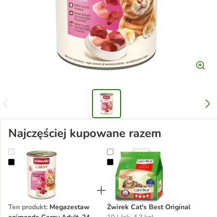
Najczęściej kupowane razem
Megazestaw animonda Carny Adult, 24 x 400 g
Żwirek Cat's Best Original
Ten produkt
:
Megazestaw
Żwirek Cat's Best Original