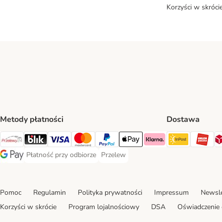
Korzyści w skróci
Metody płatności
Dostawa
InPost Sh
OR
Przelewy24 Payment Method
Blik Payment Method
VISA Payment Method
MasterCard Payment Method
PayPal Payment Method
Apple Pay Payment Method
Klarna Payment Method
Płatność przy odbiorze
Przelew
Płatność przy odbiorze Payment Method
Przelew Payment Method
Google Pay Payment Method
Pomoc
Regulamin
Polityka prywatności
Impressum
Newsle
Korzyści w skrócie
Program lojalnościowy
DSA
Oświadczenie 