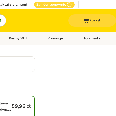
aktuj się z nami
Zamów ponownie
Koszyk
Karmy VET
Promocje
Top marki
kcesoria dla psa
Otwórz menu kategorii: Inne zwierzęta
Otwórz menu kategorii: Karmy VET
Otwórz menu kategorii
tawa
59,96 zł
edyncza