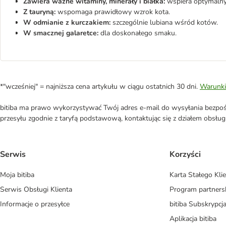
Zawiera ważne witaminy, minerały i białka:
wspiera optymalny
Z tauryną:
wspomaga prawidłowy wzrok kota.
W odmianie z kurczakiem:
szczególnie lubiana wśród kotów.
W smacznej galaretce:
dla doskonałego smaku.
*"wcześniej" = najniższa cena artykułu w ciągu ostatnich 30 dni.
Warunki
bitiba ma prawo wykorzystywać Twój adres e-mail do wysyłania bezpośr
przesyłu zgodnie z taryfą podstawową, kontaktując się z działem obsługi 
Serwis
Korzyści
Moja bitiba
Karta Stałego Kli
Serwis Obsługi Klienta
Program partners
Informacje o przesyłce
bitiba Subskrypcj
Aplikacja bitiba