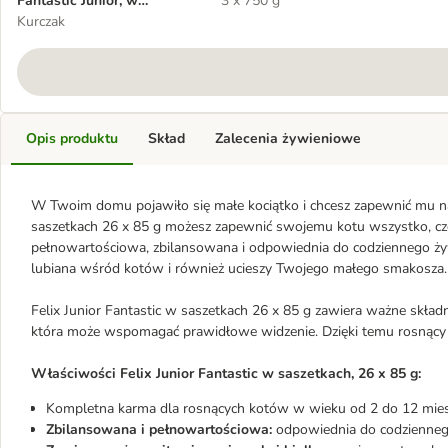
Fantastic Junior, w
3 x 750 g
saszetkach, 26 x 85 g
Kurczak
Opis produktu
Skład
Zalecenia żywieniowe
W Twoim domu pojawiło się małe kociątko i chcesz zapewnić mu naj
saszetkach 26 x 85 g możesz zapewnić swojemu kotu wszystko, c
pełnowartościowa, zbilansowana i odpowiednia do codziennego żywi
lubiana wśród kotów i również ucieszy Twojego małego smakosza.
Felix Junior Fantastic w saszetkach 26 x 85 g zawiera ważne skła
która może wspomagać prawidłowe widzenie. Dzięki temu rosnący k
Właściwości Felix Junior Fantastic w saszetkach, 26 x 85 g:
Kompletna karma dla rosnących kotów w wieku od 2 do 12 mies
Zbilansowana i pełnowartościowa:
odpowiednia do codziennego