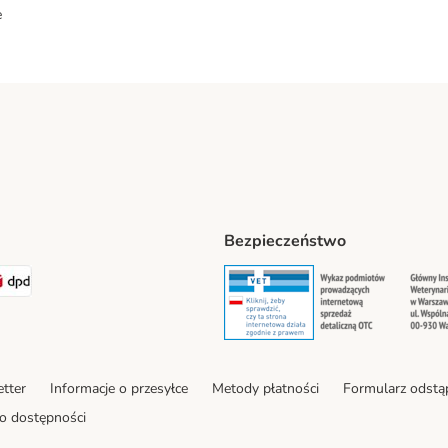
e
Bezpieczeństwo
ipping Method
LEN Paczka. Shipping Method
DPD Shipping Method
Security
Securit
tter
Informacje o przesyłce
Metody płatności
Formularz odstą
o dostępności