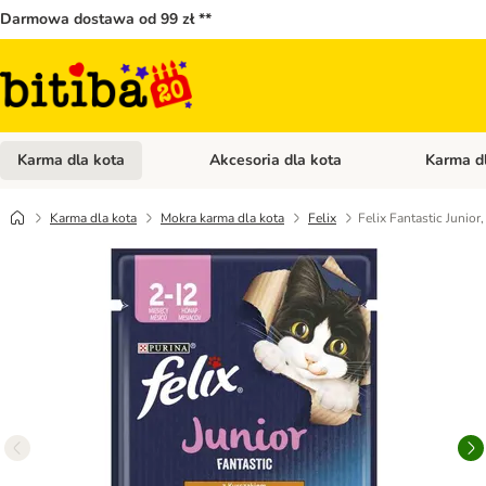
Darmowa dostawa od 99 zł **
Karma dla kota
Akcesoria dla kota
Karma d
Otwórz menu kategorii: Karma dla kota
Otwórz menu
Karma dla kota
Mokra karma dla kota
Felix
Felix Fantastic Junior