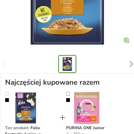
Najczęściej kupowane razem
Felix Fantastic Junior, w saszetkach, 26 x 85 g
PURINA ONE Junior
Ten produkt
:
Felix
PURINA ONE Junior