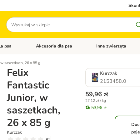
Skont
Szukaj
la psa
Akcesoria dla psa
Inne zwierzęta
 kategorii: Akcesoria dla kota
Otwórz menu kategorii: Karma dla psa
Otwórz menu kategorii: A
, w saszetkach, 26 x 85 g
Felix
Kurczak
2153458.0
Fantastic
59,96 zł
Junior, w
27,12 zł / kg
saszetkach,
53,96 zł
26 x 85 g
Dos
poj
Kurczak
(
0
)