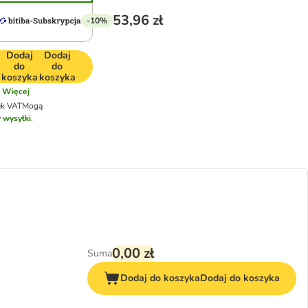
53,96 zł
-10%
Dodaj
Dodaj
do
do
koszyka
koszyka
Więcej
ek VAT
Mogą
 wysyłki
.
0,00 zł
Suma
Dodaj do koszyka
Dodaj do koszyka