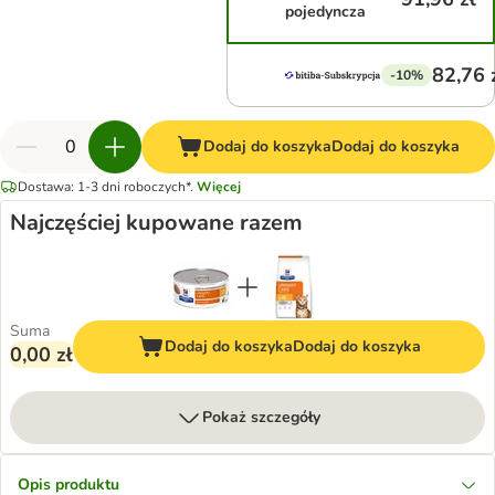
pojedyncza
82,76 
-10%
Dodaj do koszyka
Dodaj do koszyka
Dostawa: 1-3 dni roboczych*.
Więcej
Najczęściej kupowane razem
Suma
Dodaj do koszyka
Dodaj do koszyka
0,00 zł
Pokaż szczegóły
Opis produktu