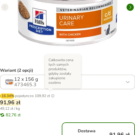
Całkowita cena
tych samych
produktów,
Wariant (2 opcji)
gdyby zostały
zakupione
12 x 156 g
osobno
473465.3
-16.34%
pojedynczo
109,92 zł
91,96 zł
49,12 zł / kg
82,76 zł
Dostawa
91,96 zł