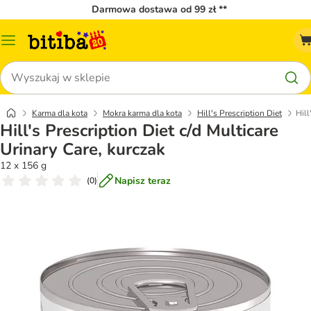
Darmowa dostawa od 99 zł **
Menu
katalogu
Szukaj
Karma dla kota
Mokra karma dla kota
Hill's Prescription Diet
Hill
Hill's Prescription Diet c/d Multicare
Urinary Care, kurczak
12 x 156 g
Napisz teraz
(
0
)