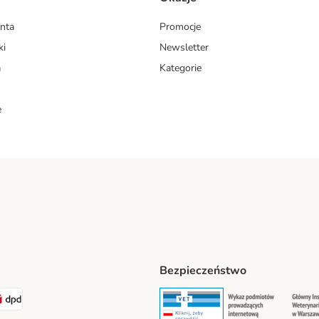
enta
Promocje
ki
Newsletter
a
Kategorie
e
Bezpieczeństwo
ipping Method
LEN Paczka. Shipping Method
DPD Shipping Method
Security
Securit