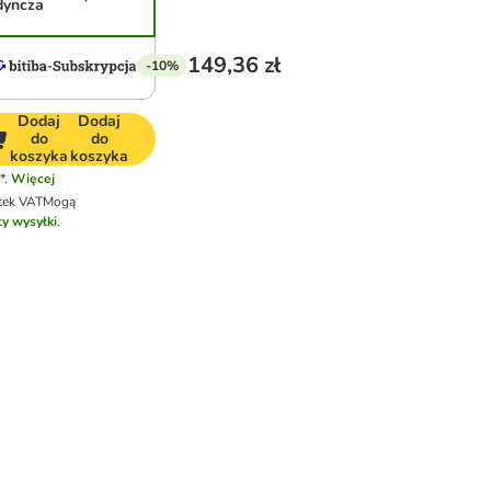
dyncza
149,36 zł
-10%
Dodaj
Dodaj
do
do
koszyka
koszyka
*.
Więcej
tek VAT
Mogą
ty wysyłki
.