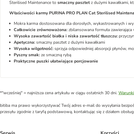
Sterilised Maintenance to
smaczny pasztet
z dużymi kawałkami, kt
Właściwości karmy PURINA PRO PLAN Cat Sterilised Maintena
Mokra karma dostosowana dla dorosłych, wykastrowanych i wy
Całkowicie zrównoważona:
zbilansowana formuła zawierająca 
Wysoka zawartość białka i niska zawartość tłuszczu:
przyczyn
Apetyczna:
smaczny pasztet z dużymi kawałkami
Wysoka wilgotność:
sprzyja odpowiedniej absorpcji płynów,
Pyszny smak:
ze smaczną rybą
Praktyczne puszki ułatwiające porcjowanie
*"wcześniej" = najniższa cena artykułu w ciągu ostatnich 30 dni.
Warunki
bitiba ma prawo wykorzystywać Twój adres e-mail do wysyłania bezpośr
przesyłu zgodnie z taryfą podstawową, kontaktując się z działem obsługi 
Serwis
Korzyści