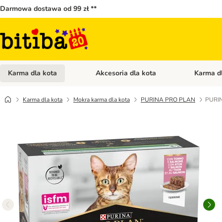
Darmowa dostawa od 99 zł **
Karma dla kota
Akcesoria dla kota
Karma d
Otwórz menu kategorii: Karma dla kota
Otwórz menu
Karma dla kota
Mokra karma dla kota
PURINA PRO PLAN
PURIN