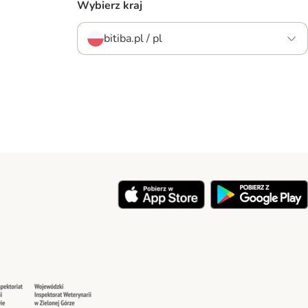
Wybierz kraj
bitiba.pl / pl
y
Security
Security