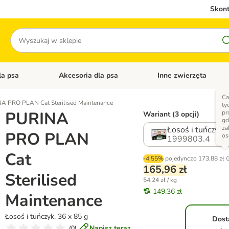
Skont
Szukaj
la psa
Akcesoria dla psa
Inne zwierzęta
 kategorii: Akcesoria dla kota
Otwórz menu kategorii: Karma dla psa
Otwórz menu kategorii: A
Ca
A PRO PLAN Cat Sterilised Maintenance
ty
PURINA
pr
Wariant (3 opcji)
gd
za
Łosoś i tuńczyk,
PRO PLAN
o
1999803.4
Cat
-4.55%
pojedynczo
173,88 zł
165,96 zł
Sterilised
54,24 zł / kg
149,36 zł
Maintenance
Łosoś i tuńczyk, 36 x 85 g
Dos
Napisz teraz
(
0
)