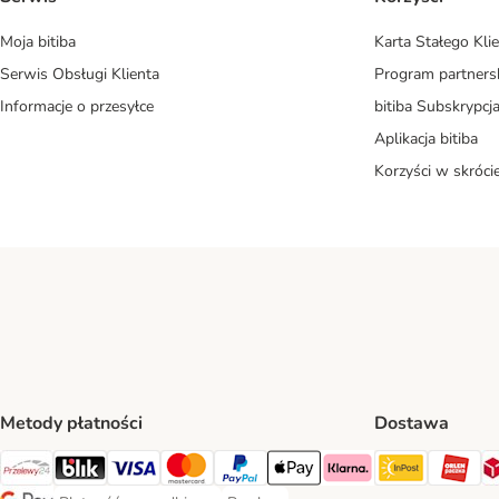
Moja bitiba
Karta Stałego Kli
Serwis Obsługi Klienta
Program partners
Informacje o przesyłce
bitiba Subskrypcj
Aplikacja bitiba
Korzyści w skróci
Metody płatności
Dostawa
InPost Sh
OR
Przelewy24 Payment Method
Blik Payment Method
VISA Payment Method
MasterCard Payment Method
PayPal Payment Method
Apple Pay Payment Method
Klarna Payment Method