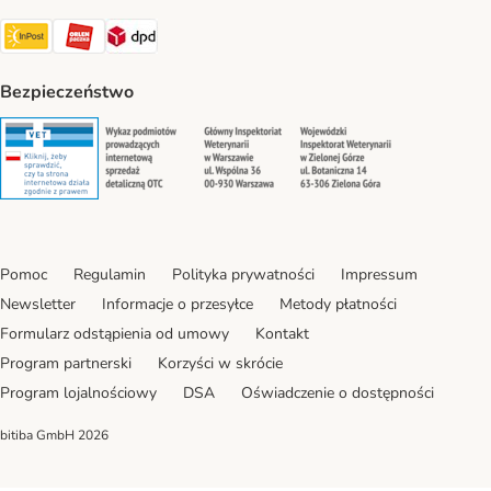
InPost Shipping Method
ORLEN Paczka. Shipping Method
DPD Shipping Method
Bezpieczeństwo
Security
Security
Security
Security
Pomoc
Regulamin
Polityka prywatności
Impressum
Newsletter
Informacje o przesyłce
Metody płatności
Formularz odstąpienia od umowy
Kontakt
Program partnerski
Korzyści w skrócie
Program lojalnościowy
DSA
Oświadczenie o dostępności
bitiba GmbH
2026