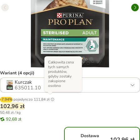
Całkowita cena
tych samych
produktów,
Wariant (4 opcji)
gdyby zostały
zakupione
Kurczak
osobno
635011.10
-7.94%
pojedynczo
111,84 zł
102,96 zł
50,48 zł / kg
92,68 zł
Dostawa
102,96 zł