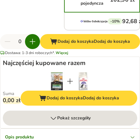
pojedyncza
92,68 
-10%
Dodaj do koszyka
Dodaj do koszyka
Dostawa: 1-3 dni roboczych*.
Więcej
Najczęściej kupowane razem
Suma
Dodaj do koszyka
Dodaj do koszyka
0,00 zł
Pokaż szczegóły
Opis produktu