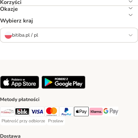
Korzyści
Okazje
Wybierz kraj
bitiba.pl / pl
Metody płatności
Przelewy24 Payment Method
Blik Payment Method
VISA Payment Method
MasterCard Payment Method
PayPal Payment Method
Apple Pay Payment Method
Klarna Payment Method
Google Pay Paym
Płatność przy odbiorze
Przelew
Płatność przy odbiorze Payment Method
Przelew Payment Method
Dostawa