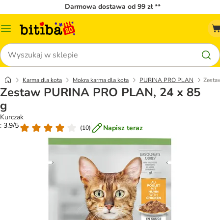
Darmowa dostawa od 99 zł **
Menu
katalogu
Szukaj
Karma dla kota
Mokra karma dla kota
PURINA PRO PLAN
Zesta
Zestaw PURINA PRO PLAN, 24 x 85
g
Kurczak
: 3.9/5
Napisz teraz
(
10
)