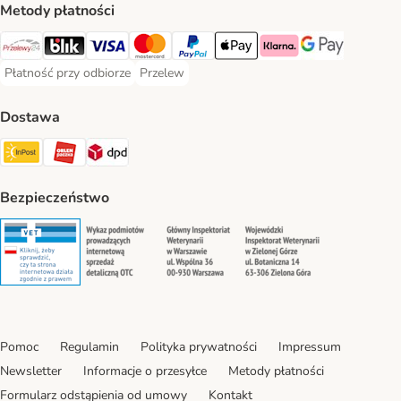
Metody płatności
Przelewy24 Payment Method
Blik Payment Method
VISA Payment Method
MasterCard Payment Method
PayPal Payment Method
Apple Pay Payment Method
Klarna Payment Method
Google Pay Paym
Płatność przy odbiorze
Przelew
Płatność przy odbiorze Payment Method
Przelew Payment Method
Dostawa
InPost Shipping Method
ORLEN Paczka. Shipping Method
DPD Shipping Method
Bezpieczeństwo
Security
Security
Security
Security
Pomoc
Regulamin
Polityka prywatności
Impressum
Newsletter
Informacje o przesyłce
Metody płatności
Formularz odstąpienia od umowy
Kontakt