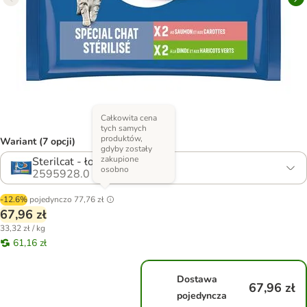
Całkowita cena
tych samych
produktów,
Wariant (7 opcji)
gdyby zostały
zakupione
Sterilcat - łosoś i indyk
osobno
2595928.0
-12.6%
pojedynczo
77,76 zł
67,96 zł
33,32 zł / kg
61,16 zł
Dostawa
67,96 zł
pojedyncza