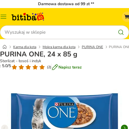
Darmowa dostawa od 99 zł **
Menu
katalogu
Szukaj
Karma dla kota
Mokra karma dla kota
PURINA ONE
PURINA ONE,
PURINA ONE, 24 x 85 g
Sterilcat - łosoś i indyk
: 5.0/5
Napisz teraz
(
2
)