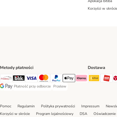
Aplikacja bitiba
Korzyści w skróci
Metody płatności
Dostawa
InPost Sh
OR
Przelewy24 Payment Method
Blik Payment Method
VISA Payment Method
MasterCard Payment Method
PayPal Payment Method
Apple Pay Payment Method
Klarna Payment Method
Płatność przy odbiorze
Przelew
Płatność przy odbiorze Payment Method
Przelew Payment Method
Google Pay Payment Method
Pomoc
Regulamin
Polityka prywatności
Impressum
Newsle
Korzyści w skrócie
Program lojalnościowy
DSA
Oświadczenie 