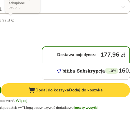
zakupione
osobno
1
3,92 zł
177,96 zł
Dostawa pojedyncza
160,
-10%
Dodaj do koszyka
Dodaj do koszyka
oboczych*.
Więcej
ają podatek VAT
Mogą obowiązywać dodatkowe
koszty wysyłki
.