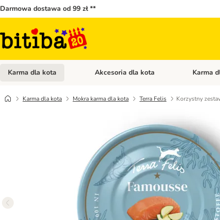
Darmowa dostawa od 99 zł **
Karma dla kota
Akcesoria dla kota
Karma d
Otwórz menu kategorii: Karma dla kota
Otwórz menu
Karma dla kota
Mokra karma dla kota
Terra Felis
Korzystny zestaw