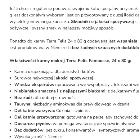
Jeśli chcesz regularnie podawać swojemu kotu specjalny przysmak, k
g jest doskonałym wyborem: jest on przygotowany z dużej ilości del
wyselekcjonowanego kurczaka.
Składniki o jakości spożywczej
są
odżywcze i pyszny smak w najlepszy możliwy sposób.
Ponadto do karmy Terra Felis 24 x 80 g dodawana jest
wspaniała
jest produkowana w Niemczech
bez żadnych sztucznych dodatkó
Właściwości karmy mokrej Terra Felis Famousse, 24 x 80 g:
Karma uzupełniająca dla dorosłych kotów.
Surowce najwyższej
jakości spożywczej.
Wiedza ekspertów:
opracowana we współpracy z lekarzami wete
Niebiańsko smaczna i z najlepszymi białkami:
z delikatnym file
Bez zbóż:
dla dobrej strawności.
Tauryna:
niezbędny aminokwas dla prawidłowego widzenia.
Delikatne warzywa:
Cukinia i szpinak .
Delikatnie przetworzona:
gotowana na parze, aby zachować dob
Dostarcza płynów:
wspomaga wystarczające spożycie płynów.
Bez dodatków:
bez cukru, konserwantów i syntetycznych aroma
Wysoka jakość z Niemiec.