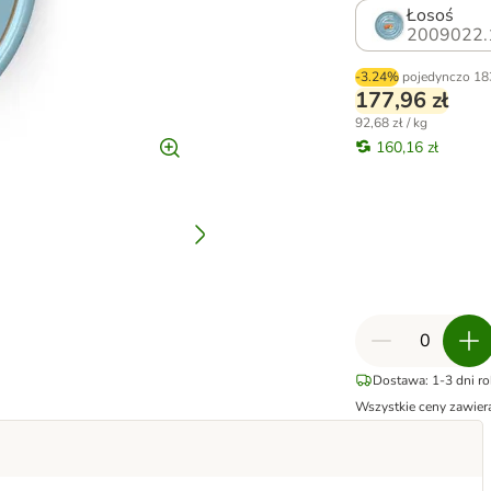
Łosoś
2009022.
-3.24%
pojedynczo
18
177,96 zł
92,68 zł / kg
160,16 zł
Dostawa: 1-3 dni r
Wszystkie ceny zawier