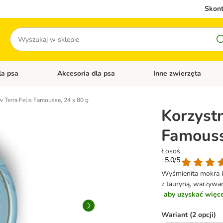
Skont
Szukaj
la psa
Akcesoria dla psa
Inne zwierzęta
 kategorii: Akcesoria dla kota
Otwórz menu kategorii: Karma dla psa
Otwórz menu kategorii: A
 Terra Felis Famousse, 24 x 80 g
Korzystn
Famouss
Łosoś
: 5.0/5
Wyśmienita mokra ka
z tauryną, warzywam
aby uzyskać więcej
Wariant (2 opcji)