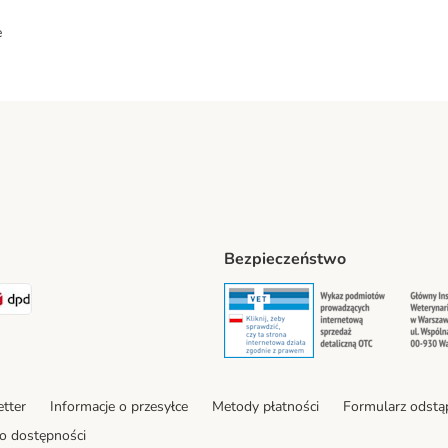
e
Bezpieczeństwo
ipping Method
LEN Paczka. Shipping Method
DPD Shipping Method
Security
Securit
tter
Informacje o przesyłce
Metody płatności
Formularz odstą
o dostępności