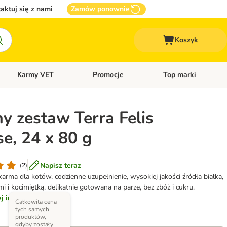
aktuj się z nami
Zamów ponownie
Koszyk
Karmy VET
Promocje
Top marki
kcesoria dla psa
Otwórz menu kategorii: Inne zwierzęta
Otwórz menu kategorii: Karmy VET
Otwórz menu kategorii
y zestaw Terra Felis
e, 24 x 80 g
Napisz teraz
(
2
)
rma dla kotów, codzienne uzupełnienie, wysokiej jakości źródła białka,
i i kocimiętką, delikatnie gotowana na parze, bez zbóż i cukru.
 informacji...
Całkowita cena
tych samych
produktów,
gdyby zostały