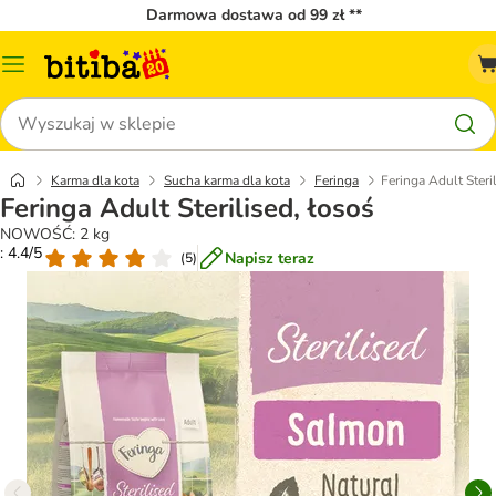
Darmowa dostawa od 99 zł **
Menu
katalogu
Szukaj
Karma dla kota
Sucha karma dla kota
Feringa
Feringa Adult Steri
Feringa Adult Sterilised, łosoś
NOWOŚĆ: 2 kg
: 4.4/5
Napisz teraz
(
5
)