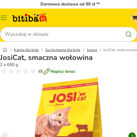
Darmowa dostawa od 99 zł **
Menu
katalogu
Szukaj
Karma dla kota
Sucha karma dla kota
Josera
JosiCat, smaczna w
JosiCat, smaczna wołowina
2 x 650 g
Napisz teraz
(
0
)