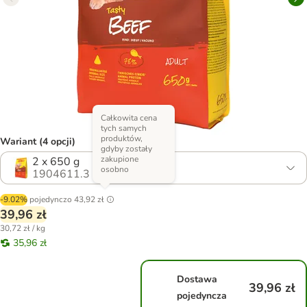
Całkowita cena
tych samych
produktów,
Wariant (4 opcji)
gdyby zostały
zakupione
2 x 650 g
osobno
1904611.3
-9.02%
pojedynczo
43,92 zł
39,96 zł
30,72 zł / kg
35,96 zł
Dostawa
39,96 zł
pojedyncza