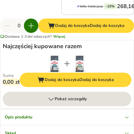
268,16
-10%
Dodaj do koszyka
Dodaj do koszyka
Dostawa: 1-3 dni roboczych*.
Więcej
Najczęściej kupowane razem
Suma
Dodaj do koszyka
Dodaj do koszyka
0,00 zł
Pokaż szczegóły
Opis produktu
Skład