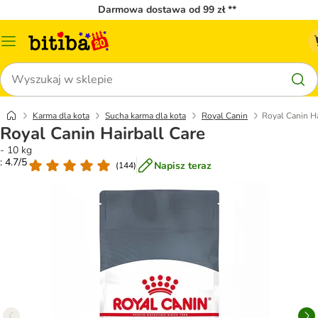
Darmowa dostawa od 99 zł **
Menu
katalogu
Szukaj
Karma dla kota
Sucha karma dla kota
Royal Canin
Royal Canin Ha
Royal Canin Hairball Care
- 10 kg
: 4.7/5
Napisz teraz
(
144
)