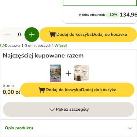
134,96
-10%
Dodaj do koszyka
Dodaj do koszyka
Dostawa: 1-3 dni roboczych*.
Więcej
Najczęściej kupowane razem
Suma
Dodaj do koszyka
Dodaj do koszyka
0,00 zł
Pokaż szczegóły
Opis produktu