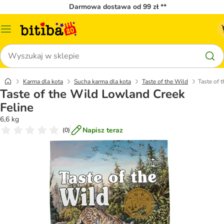
Darmowa dostawa od 99 zł **
Menu
katalogu
Szukaj
Karma dla kota
Sucha karma dla kota
Taste of the Wild
Taste of 
Taste of the Wild Lowland Creek
Feline
6,6 kg
Napisz teraz
(
0
)