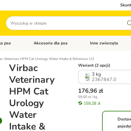
Skont
Szukaj
la psa
Akcesoria dla psa
Inne zwierzęta
 kategorii: Akcesoria dla kota
Otwórz menu kategorii: Karma dla psa
Otwórz menu kategorii: A
ac Veterinary HPM Cat Urology Water Intake & Behaviour U3
Virbac
Wariant (2 opcji)
3 kg
Veterinary
2367847.0
HPM Cat
176,96 zł
59,00 zł / kg
Urology
159,28 zł
Water
Dosta
Intake &
pojedy