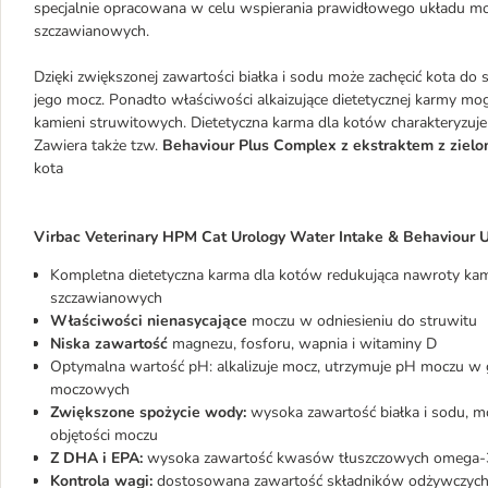
specjalnie opracowana w celu wspierania prawidłowego układu moc
szczawianowych.
Dzięki zwiększonej zawartości białka i sodu może zachęcić kota do 
jego mocz. Ponadto właściwości alkaizujące dietetycznej karmy m
kamieni struwitowych. Dietetyczna karma dla kotów charakteryzuje
Zawiera także tzw.
Behaviour Plus Complex z ekstraktem z zielo
kota
Virbac Veterinary HPM Cat Urology Water Intake & Behaviour U
Kompletna dietetyczna karma dla kotów redukująca nawroty kam
szczawianowych
Właściwości nienasycające
moczu
w odniesieniu do struwitu
Niska zawartość
magnezu, fosforu, wapnia i witaminy D
Optymalna wartość pH: alkalizuje mocz, utrzymuje pH moczu w gr
moczowych
Zwiększone spożycie wody:
wysoka zawartość białka i sodu, mo
objętości moczu
Z DHA i EPA:
wysoka zawartość kwasów tłuszczowych omega-3,
Kontrola wagi:
dostosowana zawartość składników odżywczych 