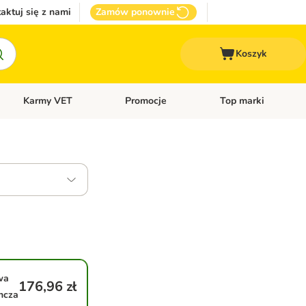
aktuj się z nami
Zamów ponownie
Koszyk
Karmy VET
Promocje
Top marki
kcesoria dla psa
Otwórz menu kategorii: Inne zwierzęta
Otwórz menu kategorii: Karmy VET
Otwórz menu kategorii
wa
176,96 zł
ncza