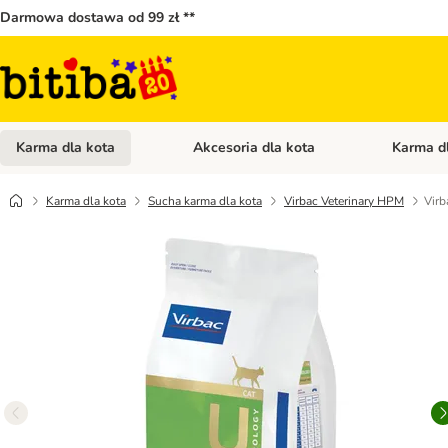
Darmowa dostawa od 99 zł **
Karma dla kota
Akcesoria dla kota
Karma d
Otwórz menu kategorii: Karma dla kota
Otwórz menu
Karma dla kota
Sucha karma dla kota
Virbac Veterinary HPM
Virb