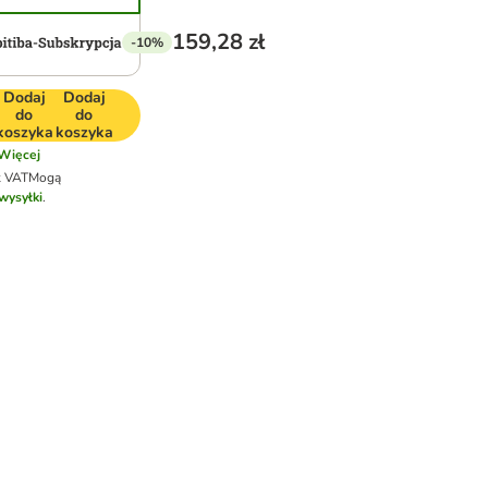
159,28 zł
-10%
Dodaj
Dodaj
do
do
koszyka
koszyka
Więcej
k VAT
Mogą
wysyłki
.