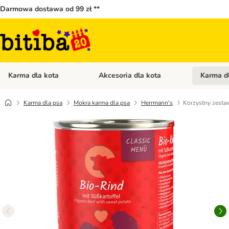
Darmowa dostawa od 99 zł **
Karma dla kota
Akcesoria dla kota
Karma d
Otwórz menu kategorii: Karma dla kota
Otwórz menu
Karma dla psa
Mokra karma dla psa
Herrmann's
Korzystny zesta