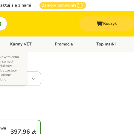
aktuj się z nami
Zamów ponownie
Koszyk
Karmy VET
Promocje
Top marki
kcesoria dla psa
Otwórz menu kategorii: Inne zwierzęta
Otwórz menu kategorii: Karmy VET
Otwórz menu kategorii
kowita cena
h samych
duktów,
by zostały
upione
obatatami
obno
awa
397,96 zł