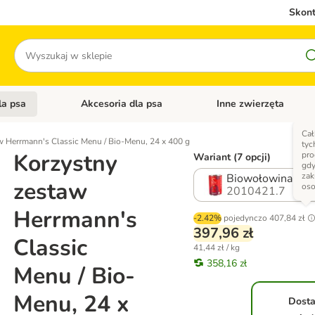
Skont
Szukaj
la psa
Akcesoria dla psa
Inne zwierzęta
 kategorii: Akcesoria dla kota
Otwórz menu kategorii: Karma dla psa
Otwórz menu kategorii: A
Cał
w Herrmann's Classic Menu / Bio-Menu, 24 x 400 g
tyc
Korzystny
pro
Wariant (7 opcji)
gdy
zak
Biowołowina z bi
zestaw
os
2010421.7
Herrmann's
-2.42%
pojedynczo
407,84 zł
397,96 zł
Classic
41,44 zł / kg
358,16 zł
Menu / Bio-
Menu, 24 x
Dost