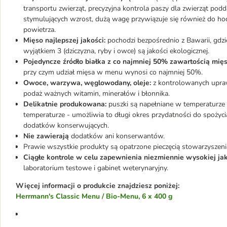
transportu zwierząt, precyzyjna kontrola paszy dla zwierząt pod
stymulujących wzrost, dużą wagę przywiązuje się również do 
powietrza.
Mięso najlepszej jakości:
pochodzi bezpośrednio z Bawarii, gdzi
wyjątkiem 3 (dziczyzna, ryby i owce) są jakości ekologicznej.
Pojedyncze źródło białka z co najmniej 50% zawartością mięs
przy czym udział mięsa w menu wynosi co najmniej 50%.
Owoce, warzywa, węglowodany, oleje:
z kontrolowanych upraw
podaż ważnych witamin, minerałów i błonnika.
Delikatnie produkowana:
puszki są napełniane w temperaturze
temperaturze - umożliwia to długi okres przydatności do spoży
dodatków konserwujących.
Nie zawierają
dodatków ani konserwantów.
Prawie wszystkie produkty są opatrzone pieczęcią stowarzyszeni
Ciągłe kontrole w celu zapewnienia niezmiennie wysokiej jak
laboratorium testowe i gabinet weterynaryjny.
Więcej informacji o produkcie znajdziesz poniżej:
Herrmann's Classic Menu / Bio-Menu, 6 x 400 g