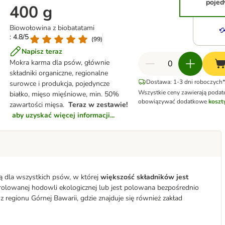
pojed
400 g
Biowołowina z biobatatami
: 4.8/5
(
99
)
Napisz teraz
Mokra karma dla psów, głównie
składniki organiczne, regionalne
Dostawa: 1-3 dni roboczych*
surowce i produkcja, pojedyncze
Wszystkie ceny zawierają podat
białko, mięso mięśniowe, min. 50%
obowiązywać dodatkowe
koszt
zawartości mięsa.
Teraz w zestawie!
aby uzyskać więcej informacji...
 dla wszystkich psów, w której
większość składników jest
rolowanej hodowli ekologicznej lub jest polowana bezpośrednio
regionu Górnej Bawarii, gdzie znajduje się również zakład