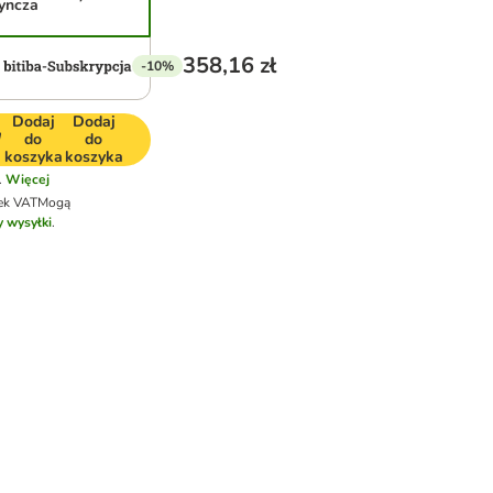
yncza
358,16 zł
-10%
Dodaj
Dodaj
do
do
koszyka
koszyka
.
Więcej
ek VAT
Mogą
y wysyłki
.