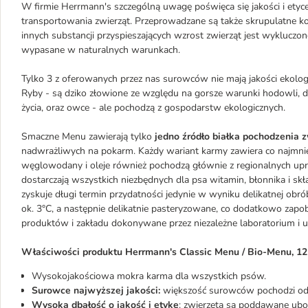
W firmie Herrmann's szczególną uwagę poświęca się jakości i etyc
transportowania zwierząt. Przeprowadzane są także skrupulatne 
innych substancji przyspieszających wzrost zwierząt jest wyklucz
wypasane w naturalnych warunkach.
Tylko 3 z oferowanych przez nas surowców nie mają jakości ekologi
Ryby - są dziko złowione ze względu na gorsze warunki hodowli, d
życia, oraz owce - ale pochodzą z gospodarstw ekologicznych.
Smaczne Menu zawierają tylko
jedno źródło białka pochodzenia 
nadwrażliwych na pokarm. Każdy wariant karmy zawiera co najmni
węglowodany i oleje również pochodzą głównie z regionalnych upraw
dostarczają wszystkich niezbędnych dla psa witamin, błonnika i s
zyskuje długi termin przydatności jedynie w wyniku delikatnej obr
ok. 3°C, a następnie delikatnie pasteryzowane, co dodatkowo zapob
produktów i zakładu dokonywane przez niezależne laboratorium i ur
Właściwości produktu Herrmann's Classic Menu / Bio-Menu, 12 
Wysokojakościowa mokra karma dla wszystkich psów.
Surowce najwyższej jakości:
większość surowców pochodzi od 
Wysoka dbałość o jakość i etykę
: zwierzęta są poddawane ub