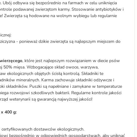
e. Ubój odbywa się bezpośrednio na farmach w celu uniknięcia
kontrole podawanej zwierzętom karmy. Stosowanie antybiotyków i
one! Zwierzęta są hodowane na wolnym wybiegu lub regularnie
cznej:
ziczyzna - ponieważ dzikie zwierzęta są najlepszym miejscem do
zwierzęcego
, które jest najlepszym rozwiązaniem w diecie psów
ej 50% mięsa. Wzbogacające skład owoce, warzywa,
 ekologicznych objętych ścisłą kontrolą. Składniki te
kładników mineralnych. Karma zachowuje składniki odżywcze i
óbki składników. Puszki są napełniane i zamykane w temperaturze
iega rozwojowi szkodliwych bakterii. Regularne kontrole jakości
ząd weterynarii są gwarancją najwyższej jakości!
x 400 g:
certyfikowanych dostawców ekologicznych.
ojowi bezpośrednio w odpowiednich gospodarstwach, aby uniknąć