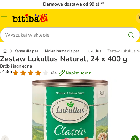
Darmowa dostawa od 99 zł **
Menu
katalogu
Szukaj
Karma dla psa
Mokra karma dla psa
Lukullus
Zestaw Lukullus Na
Zestaw Lukullus Natural, 24 x 400 g
Drób i jagnięcina
: 4.3/5
Napisz teraz
(
34
)