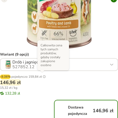
Całkowita cena
tych samych
produktów,
Wariant (9 opcji)
gdyby zostały
zakupione
Drób i jagnięcina
osobno
527852.12
-8.06%
pojedynczo
159,84 zł
146,96 zł
15,32 zł / kg
132,28 zł
Dostawa
146,96 zł
pojedyncza