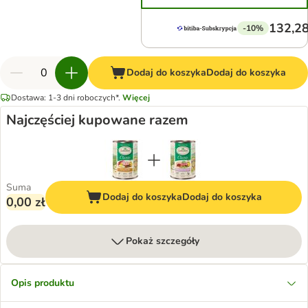
132,28
-10%
Dodaj do koszyka
Dodaj do koszyka
Dostawa: 1-3 dni roboczych*.
Więcej
Najczęściej kupowane razem
Suma
Dodaj do koszyka
Dodaj do koszyka
0,00 zł
Pokaż szczegóły
Opis produktu