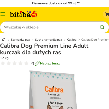
Darmowa dostawa od 99 zł **
Menu
katalogu
Szukaj
Karma dla psa
Sucha karma dla psa
Calibra
Calibra Dog Premium 
Calibra Dog Premium Line Adult
kurczak dla dużych ras
12 kg
Napisz teraz
(
0
)