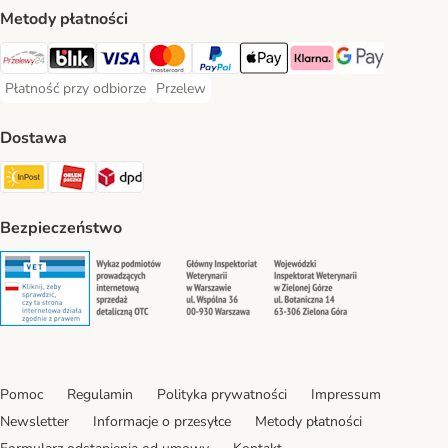
Metody płatności
Przelewy24 Payment Method
Blik Payment Method
VISA Payment Method
MasterCard Payment Method
PayPal Payment Method
Apple Pay Payment Method
Klarna Payment Method
Google Pay Paym
Płatność przy odbiorze
Przelew
Płatność przy odbiorze Payment Method
Przelew Payment Method
Dostawa
InPost Shipping Method
ORLEN Paczka. Shipping Method
DPD Shipping Method
Bezpieczeństwo
Security
Security
Security
Security
Pomoc
Regulamin
Polityka prywatności
Impressum
Newsletter
Informacje o przesyłce
Metody płatności