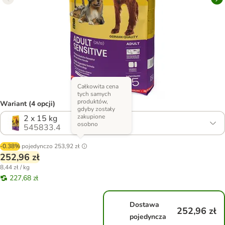
Całkowita cena
tych samych
produktów,
Wariant (4 opcji)
gdyby zostały
zakupione
2 x 15 kg
osobno
545833.4
-0.38%
pojedynczo
253,92 zł
252,96 zł
8,44 zł / kg
227,68 zł
Dostawa
252,96 zł
pojedyncza