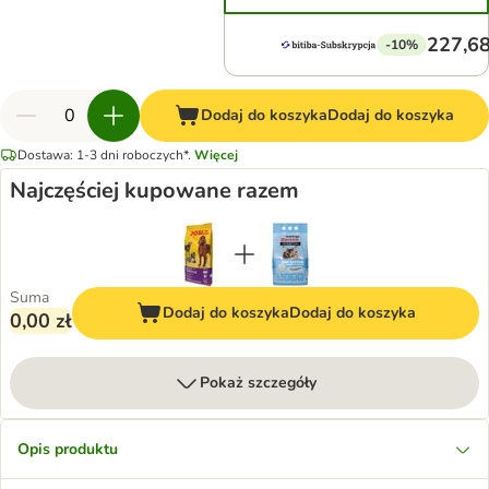
227,68
-10%
Dodaj do koszyka
Dodaj do koszyka
Dostawa: 1-3 dni roboczych*.
Więcej
Najczęściej kupowane razem
Suma
Dodaj do koszyka
Dodaj do koszyka
0,00 zł
Pokaż szczegóły
Opis produktu