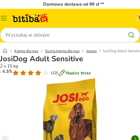
Darmowa dostawa od 99 zł **
Menu
katalogu
Szukaj
Karma dla psa
Sucha karma dla psa
Josera
JosiDog Adult Sensiti
JosiDog Adult Sensitive
2 x 15 kg
: 4.3/5
Napisz teraz
(
12
)