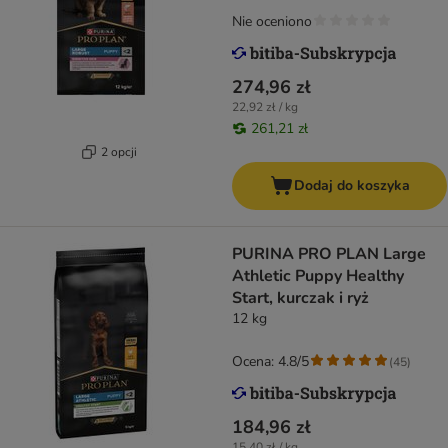
Nie oceniono
274,96 zł
22,92 zł / kg
261,21 zł
2 opcji
Dodaj do koszyka
PURINA PRO PLAN Large
Athletic Puppy Healthy
Start, kurczak i ryż
12 kg
Ocena: 4.8/5
(
45
)
184,96 zł
15,40 zł / kg