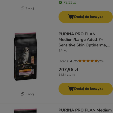
73,11 zł
3 opcji
Dodaj do koszyka
PURINA PRO PLAN
Medium/Large Adult 7+
Sensitive Skin Optiderma,
łosoś i ryż
14 kg
Ocena: 4.7/5
(
20
)
207,96 zł
14,84 zł / kg
Dodaj do koszyka
3 opcji
PURINA PRO PLAN Medium