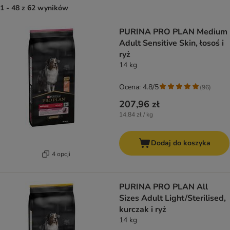
1 - 48 z 62 wyników
PURINA PRO PLAN Medium
Adult Sensitive Skin, łosoś i
ryż
14 kg
Ocena: 4.8/5
(
96
)
207,96 zł
14,84 zł / kg
Dodaj do koszyka
4 opcji
PURINA PRO PLAN All
Sizes Adult Light/Sterilised,
kurczak i ryż
14 kg