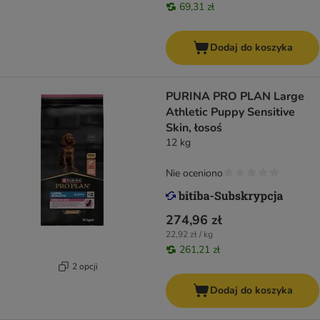
69,31 zł
Dodaj do koszyka
PURINA PRO PLAN Large
Athletic Puppy Sensitive
Skin, łosoś
12 kg
Nie oceniono
274,96 zł
22,92 zł / kg
261,21 zł
2 opcji
Dodaj do koszyka