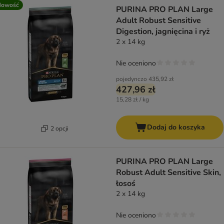
Nowość
PURINA PRO PLAN Large
Adult Robust Sensitive
Digestion, jagnięcina i ryż
2 x 14 kg
Nie oceniono
pojedynczo
435,92 zł
427,96 zł
15,28 zł / kg
Dodaj do koszyka
2 opcji
PURINA PRO PLAN Large
Robust Adult Sensitive Skin,
łosoś
2 x 14 kg
Nie oceniono