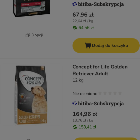
67,96 zł
22,64 zł / kg
64,56 zł
3 opcji
Dodaj do koszyka
Concept for Life Golden
Retriever Adult
12 kg
Nie oceniono
164,96 zł
13,76 zł / kg
153,41 zł