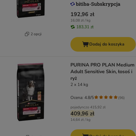
192,96 zł
16,08 zł / kg
183,31 zł
2 opcji
Dodaj do koszyka
PURINA PRO PLAN Medium
Adult Sensitive Skin, łosoś i
ryż
2 x 14 kg
Ocena: 4.8/5
(
96
)
pojedynczo
415,92 zł
409,96 zł
14,64 zł / kg