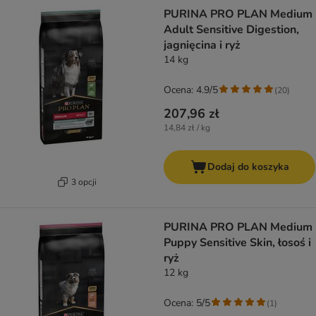
PURINA PRO PLAN Medium
Adult Sensitive Digestion,
jagnięcina i ryż
14 kg
Ocena: 4.9/5
(
20
)
207,96 zł
14,84 zł / kg
Dodaj do koszyka
3 opcji
PURINA PRO PLAN Medium
Puppy Sensitive Skin, łosoś i
ryż
12 kg
Ocena: 5/5
(
1
)