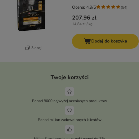
Ocena: 4.9/5
(
54
)
207,96 zł
14,84 zł / kg
Dodaj do koszyka
3 opcji
Twoje korzyści
Ponad 8000 najwyżej ocenianych produktów
Ponad milion zadowolonych klientów
bitiba Subskrypcja: oszczędź nawet do 7%