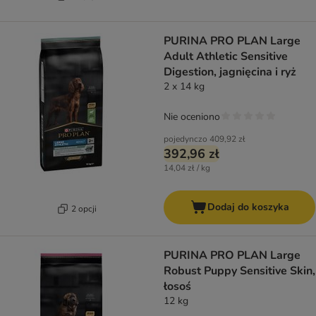
PURINA PRO PLAN Large
Adult Athletic Sensitive
Digestion, jagnięcina i ryż
2 x 14 kg
Nie oceniono
pojedynczo
409,92 zł
392,96 zł
14,04 zł / kg
Dodaj do koszyka
2 opcji
PURINA PRO PLAN Large
Robust Puppy Sensitive Skin,
łosoś
12 kg