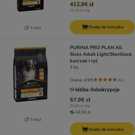
412,96 zł
14,76 zł / kg
Dodaj do koszyka
3 opcji
PURINA PRO PLAN All
Sizes Adult Light/Sterilised,
kurczak i ryż
3 kg
Ocena: 4.9/5
(
54
)
67,96 zł
22,64 zł / kg
64,56 zł
3 opcji
Dodaj do koszyka