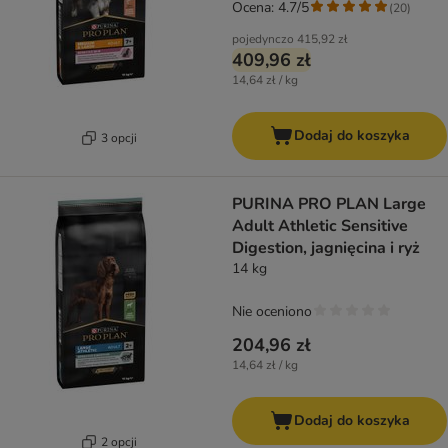
Ocena: 4.7/5
(
20
)
pojedynczo
415,92 zł
409,96 zł
14,64 zł / kg
Dodaj do koszyka
3 opcji
PURINA PRO PLAN Large
Adult Athletic Sensitive
Digestion, jagnięcina i ryż
14 kg
Nie oceniono
204,96 zł
14,64 zł / kg
Dodaj do koszyka
2 opcji