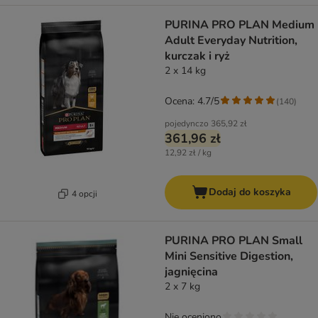
PURINA PRO PLAN Medium
Adult Everyday Nutrition,
kurczak i ryż
2 x 14 kg
Ocena: 4.7/5
(
140
)
pojedynczo
365,92 zł
361,96 zł
12,92 zł / kg
Dodaj do koszyka
4 opcji
PURINA PRO PLAN Small
Mini Sensitive Digestion,
jagnięcina
2 x 7 kg
Nie oceniono