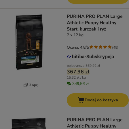
PURINA PRO PLAN Large
Athletic Puppy Healthy
Start, kurczak i ryż
2 x 12 kg
Ocena: 4.8/5
(
45
)
pojedynczo
369,92 zł
367,96 zł
15,32 zł / kg
349,56 zł
3 opcji
Dodaj do koszyka
PURINA PRO PLAN Large
Athletic Puppy Healthy