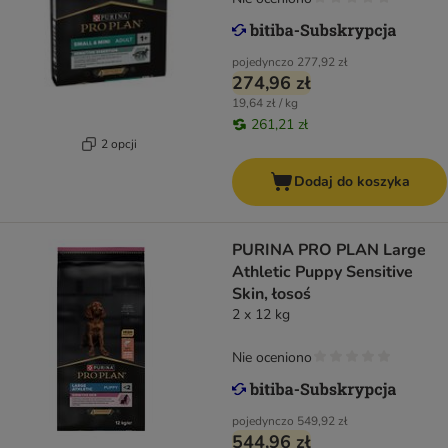
pojedynczo
277,92 zł
274,96 zł
19,64 zł / kg
261,21 zł
2 opcji
Dodaj do koszyka
PURINA PRO PLAN Large
Athletic Puppy Sensitive
Skin, łosoś
2 x 12 kg
Nie oceniono
pojedynczo
549,92 zł
544,96 zł