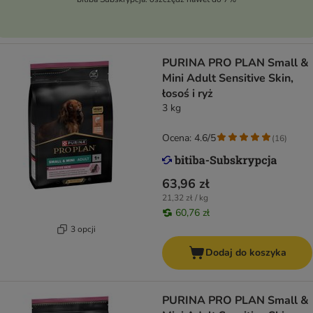
PURINA PRO PLAN Small &
Mini Adult Sensitive Skin,
łosoś i ryż
3 kg
Ocena: 4.6/5
(
16
)
63,96 zł
21,32 zł / kg
60,76 zł
3 opcji
Dodaj do koszyka
PURINA PRO PLAN Small &