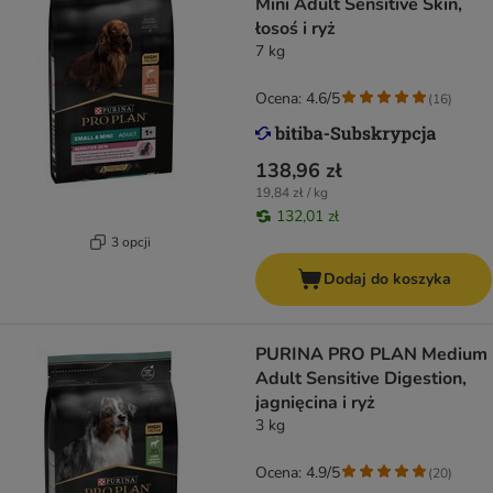
Mini Adult Sensitive Skin,
łosoś i ryż
7 kg
Ocena: 4.6/5
(
16
)
138,96 zł
19,84 zł / kg
132,01 zł
3 opcji
Dodaj do koszyka
PURINA PRO PLAN Medium
Adult Sensitive Digestion,
jagnięcina i ryż
3 kg
Ocena: 4.9/5
(
20
)