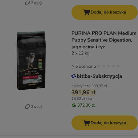
2 opcji
Dodaj do koszyka
PURINA PRO PLAN Medium
Puppy Sensitive Digestion,
jagnięcina i ryż
2 x 12 kg
Nie oceniono
pojedynczo
399,92 zł
391,96 zł
16,32 zł / kg
372,36 zł
2 opcji
Dodaj do koszyka