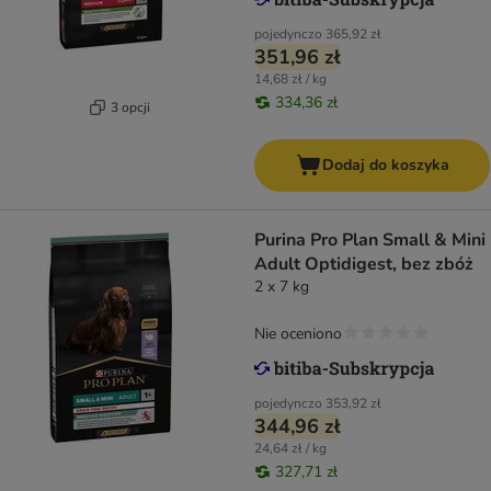
pojedynczo
365,92 zł
351,96 zł
14,68 zł / kg
334,36 zł
3 opcji
Dodaj do koszyka
Purina Pro Plan Small & Mini
Adult Optidigest, bez zbóż
2 x 7 kg
Nie oceniono
pojedynczo
353,92 zł
344,96 zł
24,64 zł / kg
327,71 zł