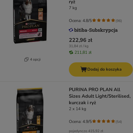
ryż
7 kg
Ocena: 4.8/5
(
96
)
222,96 zł
31,84 zł / kg
211,81 zł
4 opcji
Dodaj do koszyka
PURINA PRO PLAN All
Sizes Adult Light/Sterilised,
kurczak i ryż
2 x 14 kg
Ocena: 4.9/5
(
54
)
pojedynczo
415,92 zł