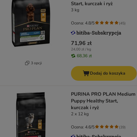
Start, kurczak i ryż
3 kg
Ocena: 4.8/5
(
45
)
71,96 zł
24,00 zł / kg
68,36 zł
3 opcji
Dodaj do koszyka
PURINA PRO PLAN Medium
Puppy Healthy Start,
kurczak i ryż
2 x 12 kg
Ocena: 4.6/5
(
39
)