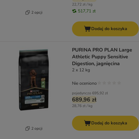
22,72 zł / kg
517,71 zł
2 opcji
Dodaj do koszyka
PURINA PRO PLAN Large
Athletic Puppy Sensitive
Digestion, jagnięcina
2 x 12 kg
Nie oceniono
pojedynczo
695,92 zł
689,96 zł
28,76 zł / kg
Dodaj do koszyka
2 opcji