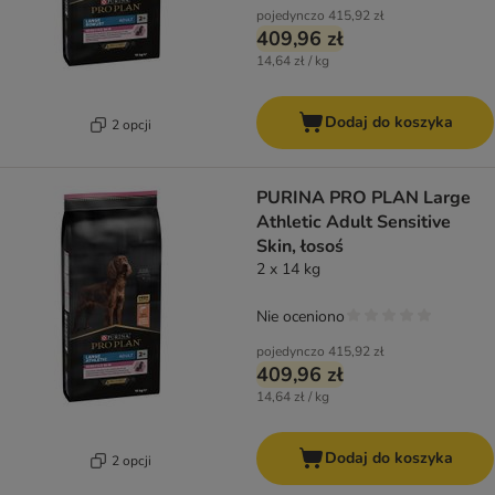
pojedynczo
415,92 zł
409,96 zł
14,64 zł / kg
Dodaj do koszyka
2 opcji
PURINA PRO PLAN Large
Athletic Adult Sensitive
Skin, łosoś
2 x 14 kg
Nie oceniono
pojedynczo
415,92 zł
409,96 zł
14,64 zł / kg
Dodaj do koszyka
2 opcji