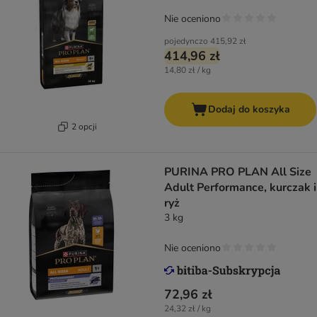
Nie oceniono
pojedynczo
415,92 zł
414,96 zł
14,80 zł / kg
Dodaj do koszyka
2 opcji
PURINA PRO PLAN All Size
Adult Performance, kurczak i
ryż
3 kg
Nie oceniono
72,96 zł
24,32 zł / kg