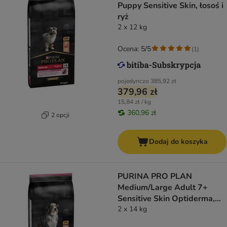
Puppy Sensitive Skin, łosoś i
ryż
2 x 12 kg
Ocena: 5/5
(
1
)
pojedynczo
385,92 zł
379,96 zł
15,84 zł / kg
360,96 zł
2 opcji
Dodaj do koszyka
PURINA PRO PLAN
Medium/Large Adult 7+
Sensitive Skin Optiderma,
łosoś i ryż
2 x 14 kg