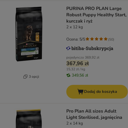
PURINA PRO PLAN Large
Robust Puppy Healthy Start,
kurczak i ryż
2 x 12 kg
Ocena: 5/5
(
50
)
pojedynczo
369,92 zł
367,96 zł
15,32 zł / kg
349,56 zł
3 opcji
Dodaj do koszyka
Pro Plan All sizes Adult
Light Sterilised, jagnięcina
2 x 14 kg