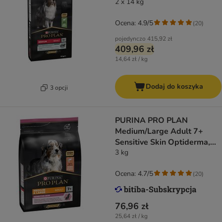
2 x 14 kg
Ocena: 4.9/5
(
20
)
pojedynczo
415,92 zł
409,96 zł
14,64 zł / kg
Dodaj do koszyka
3 opcji
PURINA PRO PLAN
Medium/Large Adult 7+
Sensitive Skin Optiderma,
łosoś i ryż
3 kg
Ocena: 4.7/5
(
20
)
76,96 zł
25,64 zł / kg