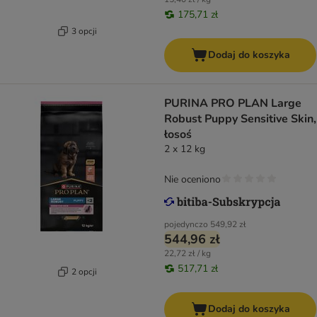
175,71 zł
3 opcji
Dodaj do koszyka
PURINA PRO PLAN Large
Robust Puppy Sensitive Skin,
łosoś
2 x 12 kg
Nie oceniono
pojedynczo
549,92 zł
544,96 zł
22,72 zł / kg
517,71 zł
2 opcji
Dodaj do koszyka