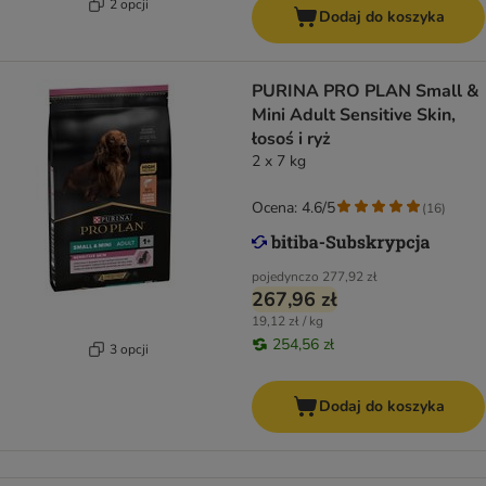
2 opcji
Dodaj do koszyka
PURINA PRO PLAN Small &
Mini Adult Sensitive Skin,
łosoś i ryż
2 x 7 kg
Ocena: 4.6/5
(
16
)
pojedynczo
277,92 zł
267,96 zł
19,12 zł / kg
254,56 zł
3 opcji
Dodaj do koszyka