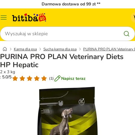
Darmowa dostawa od 99 zł **
Menu
katalogu
Szukaj
Karma dla psa
Sucha karma dla psa
PURINA PRO PLAN Veterinary 
PURINA PRO PLAN Veterinary Diets
HP Hepatic
2 x 3 kg
: 5.0/5
Napisz teraz
(
1
)