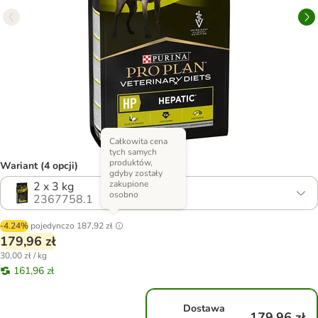
Całkowita cena
tych samych
produktów,
Wariant (4 opcji)
gdyby zostały
zakupione
2 x 3 kg
osobno
2367758.1
-4.24%
pojedynczo
187,92 zł
179,96 zł
30,00 zł / kg
161,96 zł
Dostawa
179,96 zł