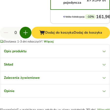
pojedyncza
161,96
-10%
Dodaj do koszyka
Dodaj do koszyka
Dostawa: 1-3 dni roboczych*.
Więcej
Opis produktu
Skład
Zalecenia żywieniowe
Opinie
*"wcześniej" = najniższa cena artykułu w ciągu ostatnich 30 dni.
Warunki