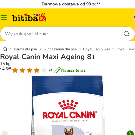
Darmowa dostawa od 99 zł **
Menu
katalogu
Szukaj
Karma dla psa
Sucha karma dla psa
Royal Canin Size
Royal Cani
Royal Canin Maxi Ageing 8+
15 kg
: 4.3/5
Napisz teraz
(
4
)