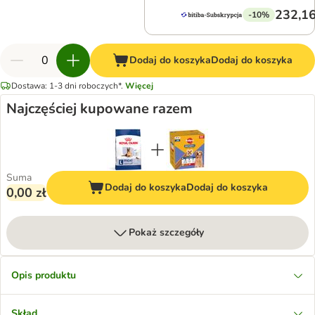
232,16
-10%
Dodaj do koszyka
Dodaj do koszyka
Dostawa: 1-3 dni roboczych*.
Więcej
Najczęściej kupowane razem
Suma
Dodaj do koszyka
Dodaj do koszyka
0,00 zł
Pokaż szczegóły
Opis produktu
Skład