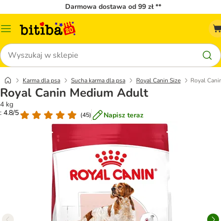
Darmowa dostawa od 99 zł **
Menu
katalogu
Szukaj
Karma dla psa
Sucha karma dla psa
Royal Canin Size
Royal Cani
Royal Canin Medium Adult
4 kg
: 4.8/5
Napisz teraz
(
45
)