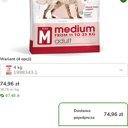
Wariant (4 opcji)
4 kg
1998343.1
74,96 zł
18,76 zł / kg
67,48 zł
Dostawa
74,96 zł
pojedyncza