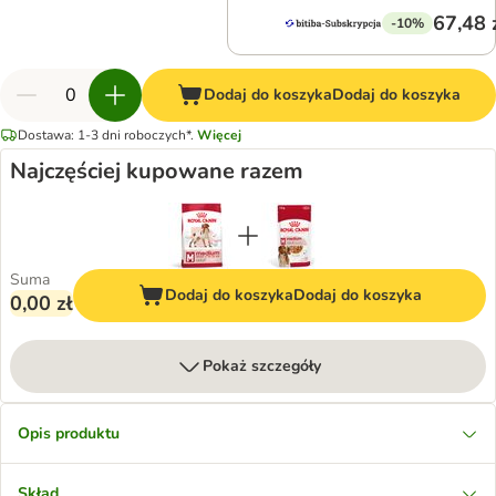
67,48 
-10%
Dodaj do koszyka
Dodaj do koszyka
Dostawa: 1-3 dni roboczych*.
Więcej
Najczęściej kupowane razem
Suma
Dodaj do koszyka
Dodaj do koszyka
0,00 zł
Pokaż szczegóły
Opis produktu
Skład