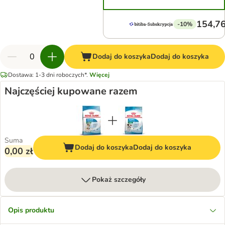
154,76
-10%
Dodaj do koszyka
Dodaj do koszyka
Dostawa: 1-3 dni roboczych*.
Więcej
Najczęściej kupowane razem
Suma
Dodaj do koszyka
Dodaj do koszyka
0,00 zł
Pokaż szczegóły
Opis produktu