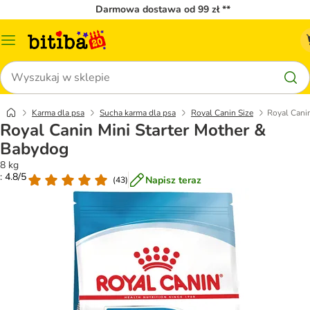
Darmowa dostawa od 99 zł **
Menu
katalogu
Szukaj
Karma dla psa
Sucha karma dla psa
Royal Canin Size
Royal Cani
Royal Canin Mini Starter Mother &
Babydog
8 kg
: 4.8/5
Napisz teraz
(
43
)