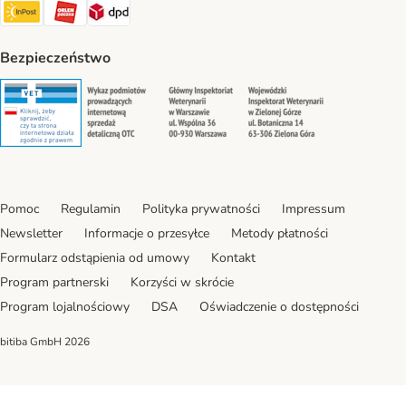
InPost Shipping Method
ORLEN Paczka. Shipping Method
DPD Shipping Method
Bezpieczeństwo
Security
Security
Security
Security
Pomoc
Regulamin
Polityka prywatności
Impressum
Newsletter
Informacje o przesyłce
Metody płatności
Formularz odstąpienia od umowy
Kontakt
Program partnerski
Korzyści w skrócie
Program lojalnościowy
DSA
Oświadczenie o dostępności
bitiba GmbH
2026