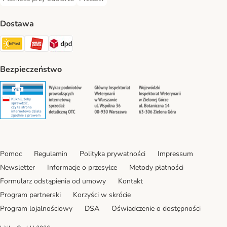
Płatność przy odbiorze Payment Method
Przelew Payment Method
Dostawa
InPost Shipping Method
ORLEN Paczka. Shipping Method
DPD Shipping Method
Bezpieczeństwo
Security
Security
Security
Security
Pomoc
Regulamin
Polityka prywatności
Impressum
Newsletter
Informacje o przesyłce
Metody płatności
Formularz odstąpienia od umowy
Kontakt
Program partnerski
Korzyści w skrócie
Program lojalnościowy
DSA
Oświadczenie o dostępności