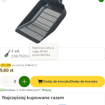
Najniższa cena w
1 szt.
ciągu 30 dni
przed obniżką
2367920.0
-25.13%
wcześniej
7,48 zł
5,60 zł
Dodaj do koszyka
Dodaj do koszyka
Dostawa: 1-3 dni roboczych*.
Więcej
Najczęściej kupowane razem