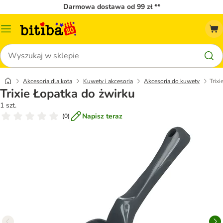
Darmowa dostawa od 99 zł **
Menu
katalogu
Szukaj
Akcesoria dla kota
Kuwety i akcesoria
Akcesoria do kuwety
Trix
Trixie Łopatka do żwirku
1 szt.
Napisz teraz
(
0
)