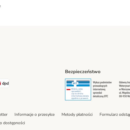
e
Bezpieczeństwo
ipping Method
LEN Paczka. Shipping Method
DPD Shipping Method
Security
Securit
tter
Informacje o przesyłce
Metody płatności
Formularz odstą
o dostępności