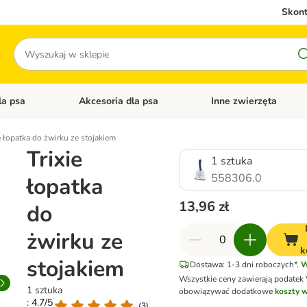
Skont
Szukaj
la psa
Akcesoria dla psa
Inne zwierzęta
 kategorii: Akcesoria dla kota
Otwórz menu kategorii: Karma dla psa
Otwórz menu kategorii: A
e łopatka do żwirku ze stojakiem
Trixie
1 sztuka
558306.0
łopatka
13,96 zł
do
żwirku ze
k
stojakiem
Dostawa: 1-3 dni roboczych*.
W
Wszystkie ceny zawierają podatek
1 sztuka
obowiązywać dodatkowe
koszty w
: 4.7/5
(
3
)