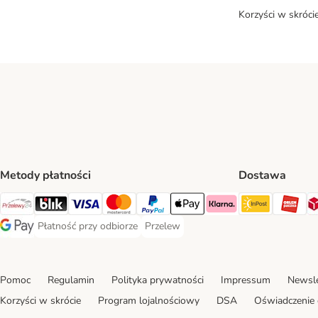
Korzyści w skróci
Metody płatności
Dostawa
InPost Sh
OR
Przelewy24 Payment Method
Blik Payment Method
VISA Payment Method
MasterCard Payment Method
PayPal Payment Method
Apple Pay Payment Method
Klarna Payment Method
Płatność przy odbiorze
Przelew
Płatność przy odbiorze Payment Method
Przelew Payment Method
Google Pay Payment Method
Pomoc
Regulamin
Polityka prywatności
Impressum
Newsle
Korzyści w skrócie
Program lojalnościowy
DSA
Oświadczenie 