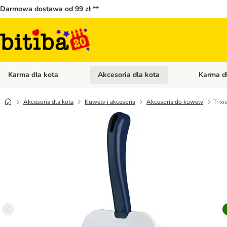
Darmowa dostawa od 99 zł **
Karma dla kota
Akcesoria dla kota
Karma d
Otwórz menu kategorii: Karma dla kota
Otwórz menu
Akcesoria dla kota
Kuwety i akcesoria
Akcesoria do kuwety
Trixi