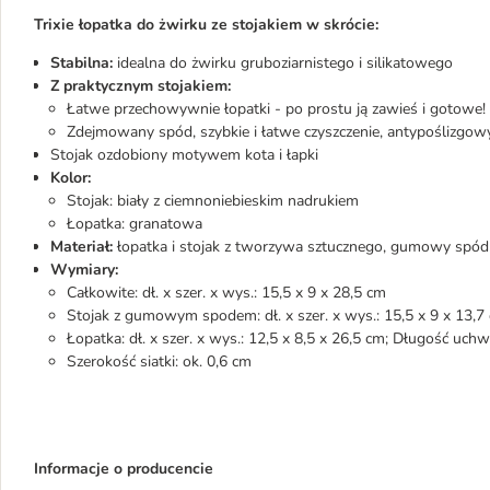
Trixie łopatka do żwirku ze stojakiem w skrócie:
Stabilna:
idealna do żwirku gruboziarnistego i silikatowego
Z praktycznym stojakiem:
Łatwe przechowywnie łopatki - po prostu ją zawieś i gotowe!
Zdejmowany spód, szybkie i łatwe czyszczenie, antypoślizgow
Stojak ozdobiony motywem kota i łapki
Kolor:
Stojak: biały z ciemnoniebieskim nadrukiem
Łopatka: granatowa
Materiał:
łopatka i stojak z tworzywa sztucznego, gumowy spód
Wymiary:
Całkowite: dł. x szer. x wys.: 15,5 x 9 x 28,5 cm
Stojak z gumowym spodem: dł. x szer. x wys.: 15,5 x 9 x 13,7
Łopatka: dł. x szer. x wys.: 12,5 x 8,5 x 26,5 cm; Długość uch
Szerokość siatki: ok. 0,6 cm
Informacje o producencie