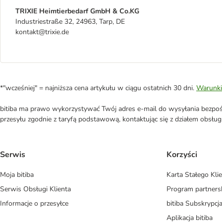
TRIXIE Heimtierbedarf GmbH & Co.KG
Industriestraße 32, 24963, Tarp, DE
kontakt@trixie.de
*"wcześniej" = najniższa cena artykułu w ciągu ostatnich 30 dni.
Warunki
bitiba ma prawo wykorzystywać Twój adres e-mail do wysyłania bezpośr
przesyłu zgodnie z taryfą podstawową, kontaktując się z działem obsługi 
Serwis
Korzyści
Moja bitiba
Karta Stałego Kli
Serwis Obsługi Klienta
Program partners
Informacje o przesyłce
bitiba Subskrypcj
Aplikacja bitiba