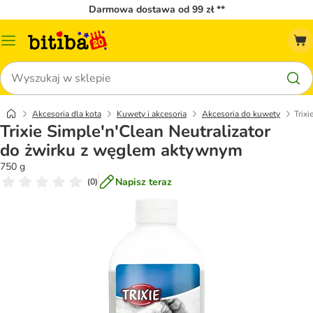
Darmowa dostawa od 99 zł **
Menu
katalogu
Szukaj
Akcesoria dla kota
Kuwety i akcesoria
Akcesoria do kuwety
Trix
Trixie Simple'n'Clean Neutralizator
do żwirku z węglem aktywnym
750 g
Napisz teraz
(
0
)