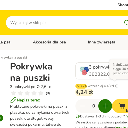
Skont
Szukaj
la psa
Akcesoria dla psa
Inne zwierzęta
 kategorii: Akcesoria dla kota
Otwórz menu kategorii: Karma dla psa
Otwórz menu kategorii: A
krywka na puszki
Pokrywka
Najniższa
3 pokrywki po Ø 7
ciągu 30 
przed obn
382822.0
na puszki
-5.36%
wcześniej
4,48 zł
3 pokrywki po Ø 7,6 cm
4,24 zł
(
0
)
Napisz teraz
Praktyczne pokrywki na puszki z
plastiku, do zamykania otwartych
Dostawa: 1-3 dni roboczych*.
puszek, dla długotrwałej
Wszystkie ceny zawierają podatek
świeżości pokarmu, łatwe do
obowiązywać dodatkowe
koszty 