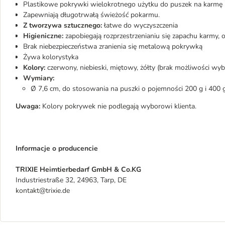
Plastikowe pokrywki wielokrotnego użytku do puszek na karmę
Zapewniają długotrwałą świeżość pokarmu.
Z tworzywa sztucznego:
łatwe do wyczyszczenia
Higieniczne:
zapobiegają rozprzestrzenianiu się zapachu karmy, 
Brak niebezpieczeństwa zranienia się metalową pokrywką
Żywa kolorystyka
Kolory:
czerwony, niebieski, miętowy, żółty (brak możliwości wyb
Wymiary:
Ø 7,6 cm, do stosowania na puszki o pojemności 200 g i 400 
Uwaga:
Kolory pokrywek nie podlegają wyborowi klienta.
Informacje o producencie
TRIXIE Heimtierbedarf GmbH & Co.KG
Industriestraße 32, 24963, Tarp, DE
kontakt@trixie.de