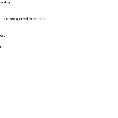
 mokrą.
oraz chronią przed insektami
oru)
g