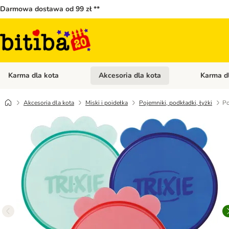
Darmowa dostawa od 99 zł **
Karma dla kota
Akcesoria dla kota
Karma d
Otwórz menu kategorii: Karma dla kota
Otwórz menu
Akcesoria dla kota
Miski i poidełka
Pojemniki, podkładki, łyżki
Po