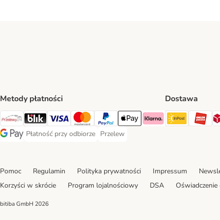
Metody płatności
Dostawa
InPost Sh
OR
Przelewy24 Payment Method
Blik Payment Method
VISA Payment Method
MasterCard Payment Method
PayPal Payment Method
Apple Pay Payment Method
Klarna Payment Method
Płatność przy odbiorze
Przelew
Płatność przy odbiorze Payment Method
Przelew Payment Method
Google Pay Payment Method
Pomoc
Regulamin
Polityka prywatności
Impressum
Newsle
Korzyści w skrócie
Program lojalnościowy
DSA
Oświadczenie 
bitiba GmbH
2026