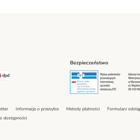
Bezpieczeństwo
ipping Method
LEN Paczka. Shipping Method
DPD Shipping Method
Security
Securit
tter
Informacje o przesyłce
Metody płatności
Formularz odstą
o dostępności