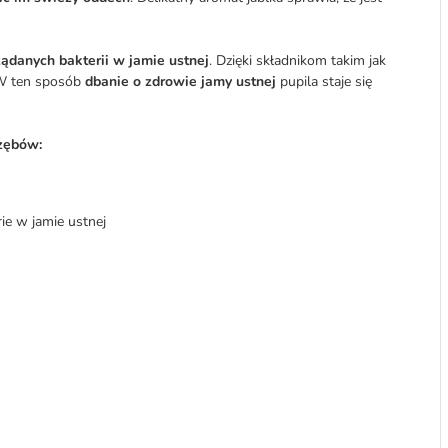
ądanych bakterii w jamie ustnej
. Dzięki składnikom takim jak
. W ten sposób
dbanie o zdrowie jamy ustnej
pupila staje się
 zębów:
ie w jamie ustnej