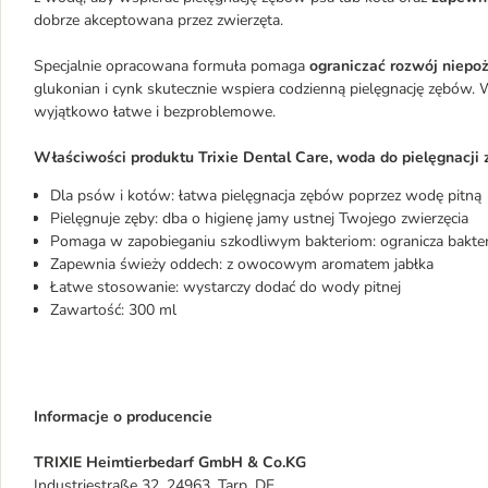
dobrze akceptowana przez zwierzęta.
Specjalnie opracowana formuła pomaga
ograniczać rozwój niepoż
glukonian i cynk skutecznie wspiera codzienną pielęgnację zębów
wyjątkowo łatwe i bezproblemowe.
Właściwości produktu Trixie Dental Care, woda do pielęgnacji
Dla psów i kotów: łatwa pielęgnacja zębów poprzez wodę pitną
Pielęgnuje zęby: dba o higienę jamy ustnej Twojego zwierzęcia
Pomaga w zapobieganiu szkodliwym bakteriom: ogranicza bakter
Zapewnia świeży oddech: z owocowym aromatem jabłka
Łatwe stosowanie: wystarczy dodać do wody pitnej
Zawartość: 300 ml
Informacje o producencie
TRIXIE Heimtierbedarf GmbH & Co.KG
Industriestraße 32, 24963, Tarp, DE