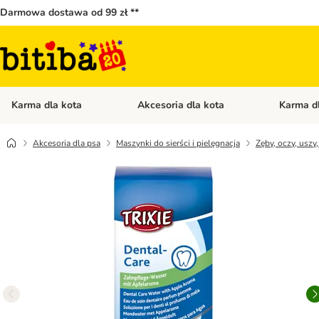
Darmowa dostawa od 99 zł **
Karma dla kota
Akcesoria dla kota
Karma d
Otwórz menu kategorii: Karma dla kota
Otwórz menu
Akcesoria dla psa
Maszynki do sierści i pielęgnacja
Zęby, oczy, uszy