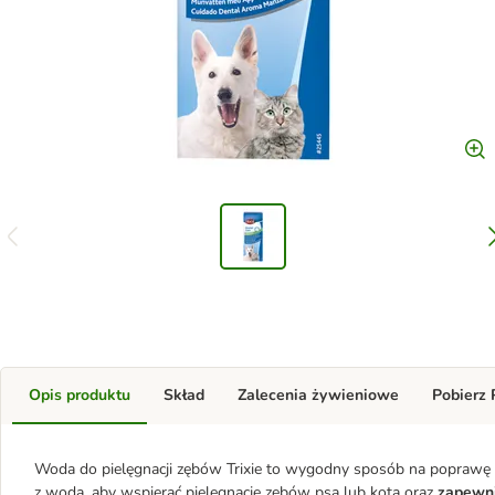
Opis produktu
Skład
Zalecenia żywieniowe
Pobierz
Woda do pielęgnacji zębów Trixie to wygodny sposób na poprawę h
z wodą, aby wspierać pielęgnację zębów psa lub kota oraz
zapewni