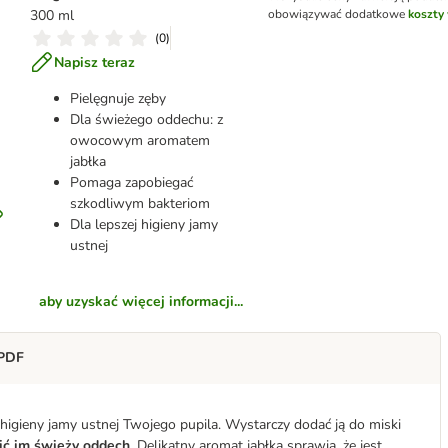
300 ml
obowiązywać dodatkowe
koszty 
(
0
)
Napisz teraz
Pielęgnuje zęby
Dla świeżego oddechu: z
owocowym aromatem
jabłka
Pomaga zapobiegać
szkodliwym bakteriom
Dla lepszej higieny jamy
ustnej
aby uzyskać więcej informacji...
 PDF
igieny jamy ustnej Twojego pupila. Wystarczy dodać ją do miski
ć im świeży oddech
. Delikatny aromat jabłka sprawia, że jest