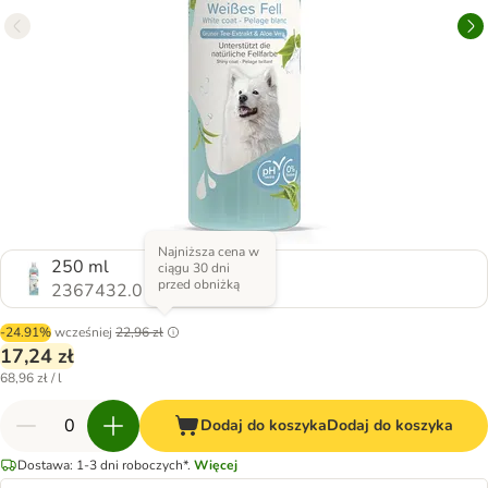
Najniższa cena w
250 ml
ciągu 30 dni
przed obniżką
2367432.0
-24.91%
wcześniej
22,96 zł
17,24 zł
68,96 zł / l
Dodaj do koszyka
Dodaj do koszyka
Dostawa: 1-3 dni roboczych*.
Więcej