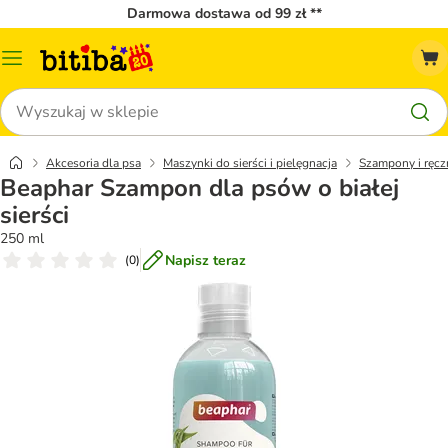
Darmowa dostawa od 99 zł **
Menu
katalogu
Szukaj
Akcesoria dla psa
Maszynki do sierści i pielęgnacja
Szampony i ręcz
Beaphar Szampon dla psów o białej
sierści
250 ml
Napisz teraz
(
0
)