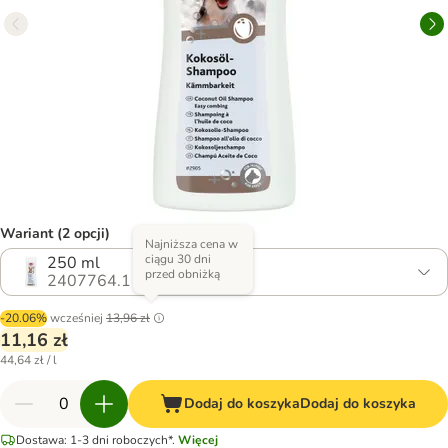
Wariant (2 opcji)
Najniższa cena w
ciągu 30 dni
250 ml
przed obniżką
2407764.1
-20.06%
wcześniej
13,96 zł
11,16 zł
44,64 zł / l
Dodaj do koszyka
Dodaj do koszyka
Dostawa: 1-3 dni roboczych*.
Więcej