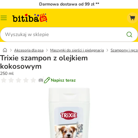
Darmowa dostawa od 99 zł **
Menu
katalogu
Szukaj
Akcesoria dla psa
Maszynki do sierści i pielęgnacja
Szampony i ręcz
Trixie szampon z olejkiem
kokosowym
250 ml
Napisz teraz
(
0
)