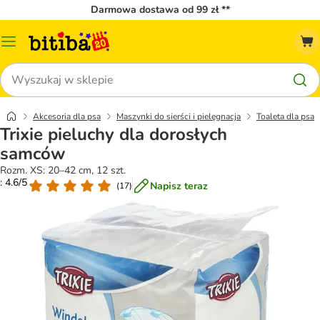
Darmowa dostawa od 99 zł **
Menu
katalogu
Szukaj
Akcesoria dla psa
Maszynki do sierści i pielęgnacja
Toaleta dla psa
Trixie pieluchy dla dorosłych
samców
Rozm. XS: 20–42 cm, 12 szt.
: 4.6/5
Napisz teraz
(
17
)