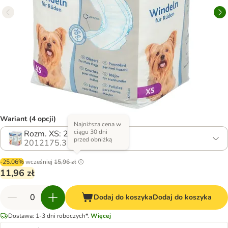
Wariant (4 opcji)
Najniższa cena w
ciągu 30 dni
Rozm. XS: 20–42 cm, 12 szt.
przed obniżką
2012175.3
-25.06%
wcześniej
15,96 zł
11,96 zł
Dodaj do koszyka
Dodaj do koszyka
Dostawa: 1-3 dni roboczych*.
Więcej