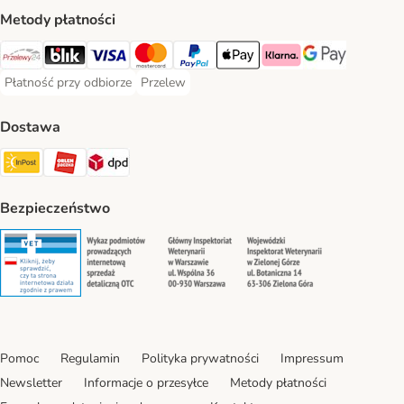
Metody płatności
Przelewy24 Payment Method
Blik Payment Method
VISA Payment Method
MasterCard Payment Method
PayPal Payment Method
Apple Pay Payment Method
Klarna Payment Method
Google Pay Paym
Płatność przy odbiorze
Przelew
Płatność przy odbiorze Payment Method
Przelew Payment Method
Dostawa
InPost Shipping Method
ORLEN Paczka. Shipping Method
DPD Shipping Method
Bezpieczeństwo
Security
Security
Security
Security
Pomoc
Regulamin
Polityka prywatności
Impressum
Newsletter
Informacje o przesyłce
Metody płatności