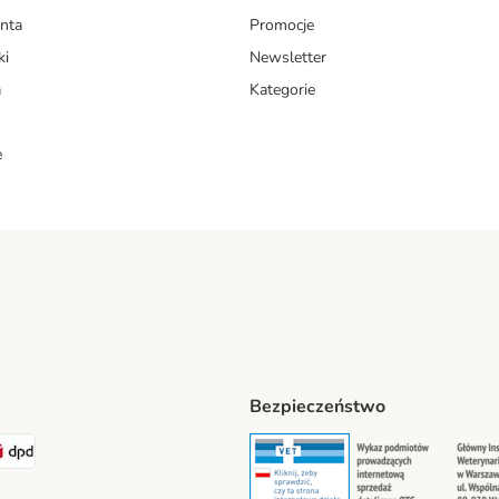
enta
Promocje
ki
Newsletter
a
Kategorie
e
Bezpieczeństwo
ipping Method
LEN Paczka. Shipping Method
DPD Shipping Method
Security
Securit