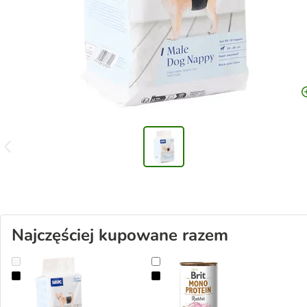
Najczęściej kupowane razem
Savic pieluchy dla psów samców
Brit Mono Protein, 6 x 400 g