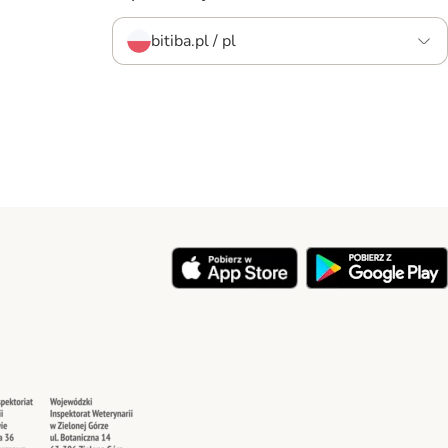
bitiba.pl / pl
y
Security
Security