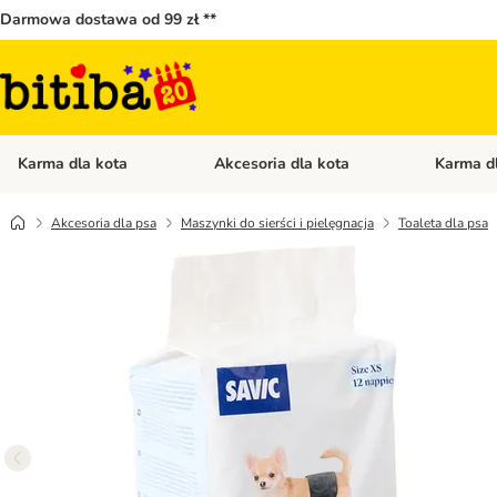
Darmowa dostawa od 99 zł **
Karma dla kota
Akcesoria dla kota
Karma d
Otwórz menu kategorii: Karma dla kota
Otwórz menu
Akcesoria dla psa
Maszynki do sierści i pielęgnacja
Toaleta dla psa