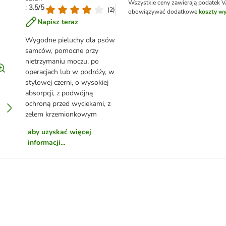
Wszystkie ceny zawierają podatek 
: 3.5/5
(
2
)
obowiązywać dodatkowe
koszty wy
Napisz teraz
Wygodne pieluchy dla psów
samców, pomocne przy
nietrzymaniu moczu, po
operacjach lub w podróży, w
stylowej czerni, o wysokiej
absorpcji, z podwójną
ochroną przed wyciekami, z
żelem krzemionkowym
aby uzyskać więcej
informacji...