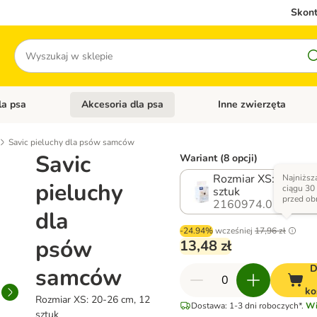
Skont
Szukaj
la psa
Akcesoria dla psa
Inne zwierzęta
 kategorii: Akcesoria dla kota
Otwórz menu kategorii: Karma dla psa
Otwórz menu kategorii: A
Savic pieluchy dla psów samców
Savic
Wariant (8 opcji)
Rozmiar XS: 20-26 
Najniższ
pieluchy
ciągu 30
sztuk
przed ob
2160974.0
dla
-24.94%
wcześniej
17,96 zł
psów
13,48 zł
D
samców
ko
Rozmiar XS: 20-26 cm, 12
Dostawa: 1-3 dni roboczych*.
Wi
sztuk