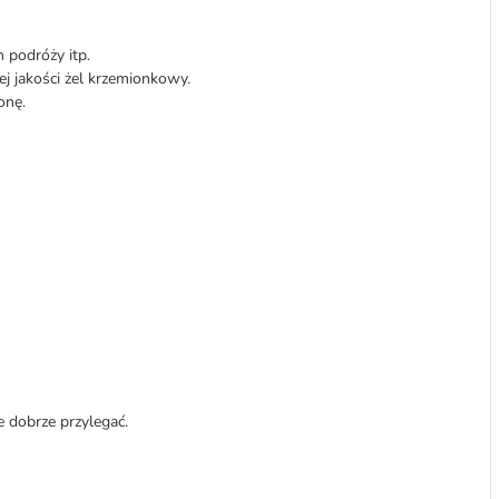
 podróży itp.
 jakości żel krzemionkowy.
onę.
e dobrze przylegać.