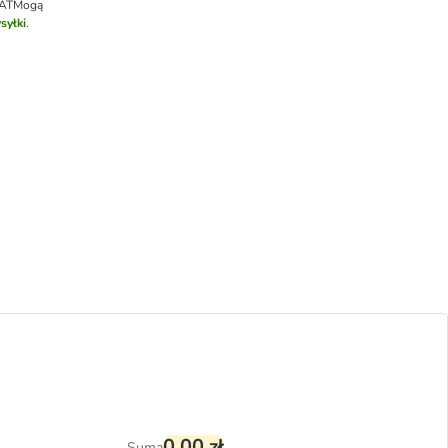
VAT
Mogą
syłki
.
0,00 zł
Suma