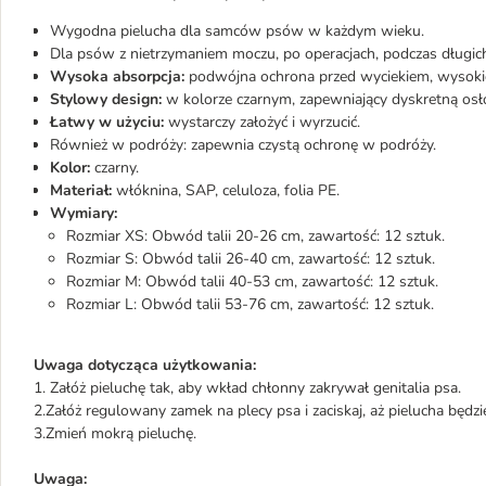
Wygodna pielucha dla samców psów w każdym wieku.
Dla psów z nietrzymaniem moczu, po operacjach, podczas długich
Wysoka absorpcja:
podwójna ochrona przed wyciekiem, wysokiej
Stylowy design:
w kolorze czarnym, zapewniający dyskretną osł
Łatwy w użyciu:
wystarczy założyć i wyrzucić.
Również w podróży: zapewnia czystą ochronę w podróży.
Kolor:
czarny.
Materiał:
włóknina, SAP, celuloza, folia PE.
Wymiary:
Rozmiar XS: Obwód talii 20-26 cm, zawartość: 12 sztuk.
Rozmiar S: Obwód talii 26-40 cm, zawartość: 12 sztuk.
Rozmiar M: Obwód talii 40-53 cm, zawartość: 12 sztuk.
Rozmiar L: Obwód talii 53-76 cm, zawartość: 12 sztuk.
Uwaga dotycząca użytkowania:
1. Załóż pieluchę tak, aby wkład chłonny zakrywał genitalia psa.
2.Załóż regulowany zamek na plecy psa i zaciskaj, aż pielucha będzi
3.Zmień mokrą pieluchę.
Uwaga: