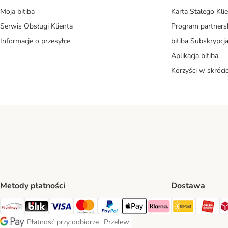
Moja bitiba
Karta Stałego Kli
Serwis Obsługi Klienta
Program partners
Informacje o przesyłce
bitiba Subskrypcj
Aplikacja bitiba
Korzyści w skróci
Metody płatności
Dostawa
InPost Sh
OR
Przelewy24 Payment Method
Blik Payment Method
VISA Payment Method
MasterCard Payment Method
PayPal Payment Method
Apple Pay Payment Method
Klarna Payment Method
Płatność przy odbiorze
Przelew
Płatność przy odbiorze Payment Method
Przelew Payment Method