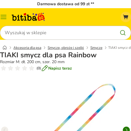
Darmowa dostawa od 99 zł **
Menu
katalogu
Szukaj
Akcesoria dla psa
Smycze, obroże i szelki
Smycze
TIAKI smycz d
TIAKI smycz dla psa Rainbow
Rozmiar M: dł. 200 cm, szer. 20 mm
Napisz teraz
(
0
)