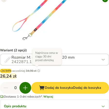
Wariant (2 opcji)
Najniższa cena w
ciągu 30 dni
Rozmiar M: dł. 200 cm, szer. 20 mm
przed obniżką
2422871.1
-24.94%
wcześniej
34,96 zł
26,24 zł
Dodaj do koszyka
Dodaj do koszyka
Dostawa: 1-3 dni roboczych*.
Więcej
Opis produktu