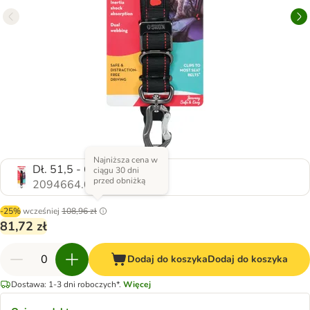
Najniższa cena w
Dł. 51,5 - 65 cm
ciągu 30 dni
przed obniżką
2094664.0
-25%
wcześniej
108,96 zł
81,72 zł
Dodaj do koszyka
Dodaj do koszyka
Dostawa: 1-3 dni roboczych*.
Więcej