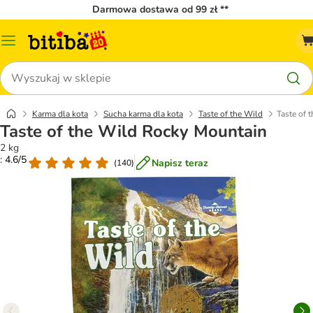
Darmowa dostawa od 99 zł **
Menu
katalogu
Szukaj
Karma dla kota
Sucha karma dla kota
Taste of the Wild
Taste of 
Taste of the Wild Rocky Mountain
2 kg
: 4.6/5
Napisz teraz
(
140
)