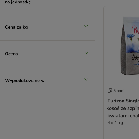
na jednostkę
Ultima
Virbac Veterinary HPM
Wellness Core
Wiejska Zagroda
Cena za kg
Wolf of Wilderness
WOW
Yarrah
Ocena
4Vets
ZiwiPeak
Wyprodukowano w
5 opcji
Purizon Singl
łosoś ze szpi
kwiatami cha
4 x 1 kg