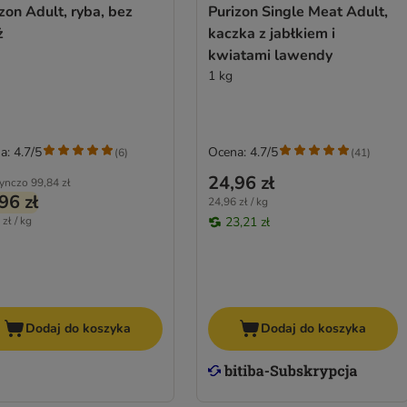
zon Adult, ryba, bez
Purizon Single Meat Adult,
ż
kaczka z jabłkiem i
kwiatami lawendy
1 kg
a: 4.7/5
Ocena: 4.7/5
(
6
)
(
41
)
24,96 zł
ynczo
99,84 zł
96 zł
24,96 zł / kg
zł / kg
23,21 zł
Dodaj do koszyka
Dodaj do koszyka