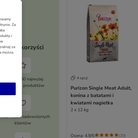
Używamy
trynie. Za
aby
dukty i
 w
Twoje korzyści
ialnej za
ia można
4 opcji
Ponad 8000 najwyżej
ocenianych produktów
Purizon Single Meat Adult,
konina z batatami i
kwiatami nagietka
2 x 12 kg
nad milion zadowolonych
klientów
Ocena: 4.9/5
(
20
)