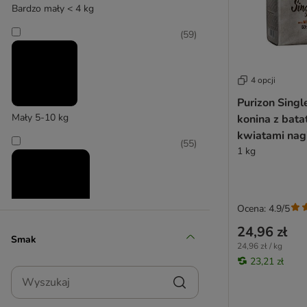
Green Petfood
Bardzo mały < 4 kg
Greenwoods
(
59
)
Happy Dog Natur
Happy Dog Supreme
Herrmann´s
4 opcji
Hill's Prescription Diet
Purizon Singl
Hill's Science Plan
Mały 5-10 kg
konina z bata
IAMS
kwiatami nag
James Wellbeloved
(
55
)
1 kg
Josera
JosiDog
JULIUS K-9
Libra
Ocena: 4.9/5
Lily's Kitchen
24,96 zł
Średni 11-25 kg
Smak
Lupo Natural/ Sensitive
24,96 zł / kg
Lukullus
23,21 zł
(
56
)
Wyszukaj
MAC's
Magnussons