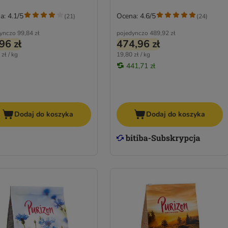
a: 4.1/5
Ocena: 4.6/5
(
21
)
(
24
)
ynczo
99,84 zł
pojedynczo
489,92 zł
96 zł
474,96 zł
zł / kg
19,80 zł / kg
441,71 zł
Dodaj do koszyka
Dodaj do koszyka