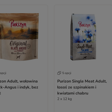
opcji
5 opcji
izon Adult, wołowina
Purizon Single Meat Adult,
k-Angus i indyk, bez
łosoś ze szpinakiem i
ż
kwiatami chabru
2 x 12 kg