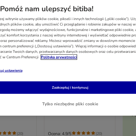
Pomóż nam ulepszyć bitiba!
ej witrynie używamy plików cookie, pikseli i innych technologii („pliki cookie”). 
dnych plików cookie, aby umożliwić Ci przeglądanie i robienie zakupów w naszej wi
zgodą możemy włączyć wydajnościowe, funkcjonalne i marketingowe pliki cookie, 
zyć komfort korzystania z naszej witryny internetowej i wyświetlać odpowiednie pro
 oraz personalizować reklamy. Możesz wprowadzić zmiany w dowolnym momencie
 centrum preferencji („Dostosuj ustawienia”). Więcej informacji o osobie odpowiedz
arzanie Twoich danych, przetwarzanych danych osobowych oraz celu przetwarzan
ć w Centrum Preferencji
Polityka prywatności
uj ustawienia
4 opcji
e Meat Adult,
Purizon Single Meat Adult,
Zaakceptuj i kontynuuj
tami i
konina z batatami i
ietka
kwiatami nagietka
Tylko niezbędne pliki cookie
12 kg
Po
Ocena: 4.9/5
(
20
)
(
20
)