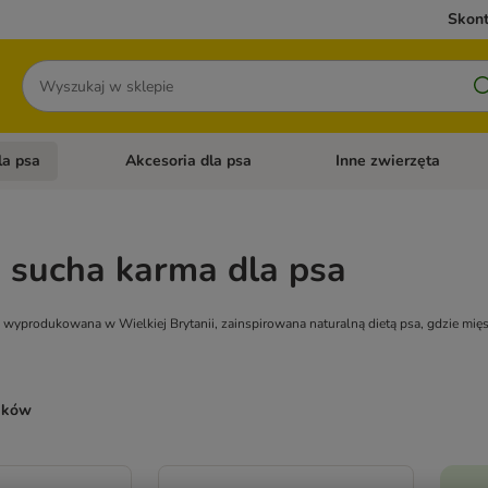
Skont
Szukaj
la psa
Akcesoria dla psa
Inne zwierzęta
 kategorii: Akcesoria dla kota
Otwórz menu kategorii: Karma dla psa
Otwórz menu kategorii: A
 sucha karma dla psa
 wyprodukowana w Wielkiej Brytanii, zainspirowana naturalną dietą psa, gdzie mię
ników