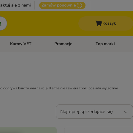
aktuj się z nami
Zamów ponownie
Koszyk
Karmy VET
Promocje
Top marki
kcesoria dla psa
Otwórz menu kategorii: Inne zwierzęta
Otwórz menu kategorii: Karmy VET
Otwórz menu kategorii
so odgrywa bardzo ważną rolę. Karma nie zawiera zbóż, posiada wyłącznie
Najlepiej sprzedające się