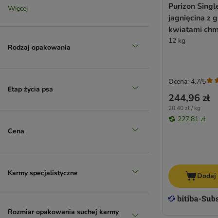
PURINA ONE
Purizon Singl
Jagnięcina
Więcej
PURINA PRO PLAN
jagnięcina z 
(
10
)
PURINA PRO PLAN Veterinary Diets
kwiatami chm
Purizon
12 kg
Rodzaj opakowania
Rafi
RINTI
Kaczka
Rocco
Ocena: 4.7/5
(
5
)
Rosie's Farm
Etap życia psa
244,96 zł
Royal Canin Breed
20,40 zł / kg
Royal Canin CANINE CARE Nutrition
227,81 zł
Konina
Royal Canin Size
Cena
Royal Canin Club/ Selection
Royal Canin Veterinary Diet
Schesir
Karmy specjalistyczne
Simpsons Premium
Dodaj
Taste of the Wild
Tropidog
Trovet
Rozmiar opakowania suchej karmy