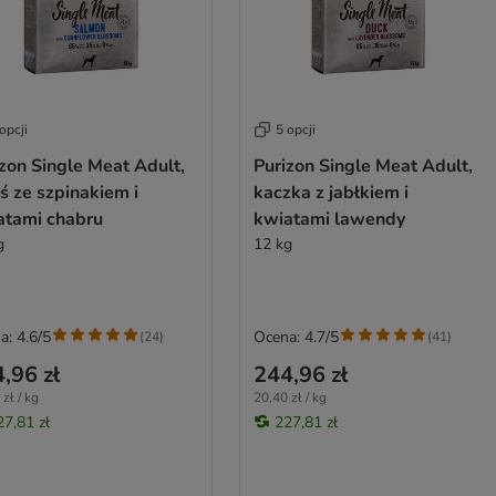
opcji
5 opcji
zon Single Meat Adult,
Purizon Single Meat Adult,
ś ze szpinakiem i
kaczka z jabłkiem i
atami chabru
kwiatami lawendy
g
12 kg
a: 4.6/5
Ocena: 4.7/5
(
24
)
(
41
)
,96 zł
244,96 zł
zł / kg
20,40 zł / kg
27,81 zł
227,81 zł