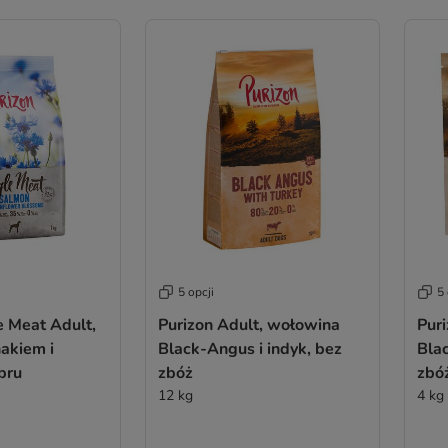
5 opcji
5 
e Meat Adult,
Purizon Adult, wołowina
Pur
nakiem i
Black-Angus i indyk, bez
Blac
bru
zbóż
zbó
12 kg
4 kg