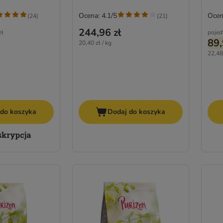
Ocena: 4.1/5
Ocen
(
24
)
(
21
)
244,96 zł
zł
pojed
89,
20,40 zł / kg
22,48 
 do koszyka
Dodaj do koszyka