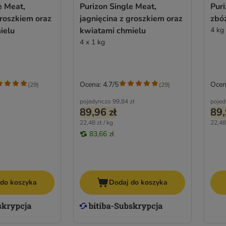
e Meat,
Purizon Single Meat,
Puri
groszkiem oraz
jagnięcina z groszkiem oraz
zbó
ielu
kwiatami chmielu
4 kg
4 x 1 kg
Ocena: 4.7/5
Ocen
(
29
)
(
29
)
pojedynczo
99,84 zł
pojed
89,96 zł
89,
22,48 zł / kg
22,48 
83,66 zł
 do koszyka
Dodaj do koszyka