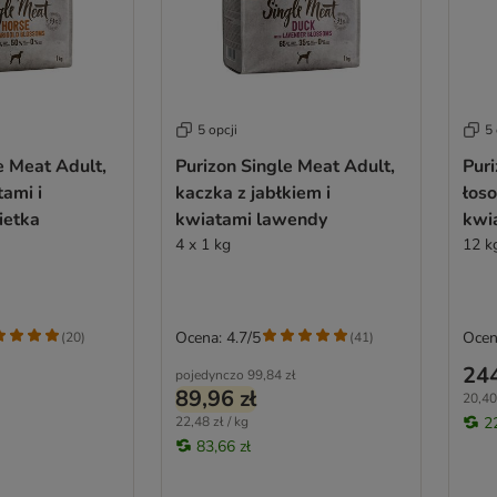
5 opcji
5 
e Meat Adult,
Purizon Single Meat Adult,
Puri
tami i
kaczka z jabłkiem i
łoso
ietka
kwiatami lawendy
kwi
4 x 1 kg
12 k
Ocena: 4.7/5
Ocen
(
20
)
(
41
)
244
pojedynczo
99,84 zł
89,96 zł
20,40 
22,48 zł / kg
2
83,66 zł