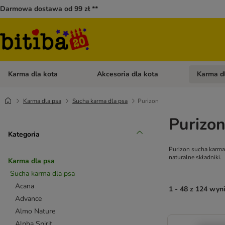
Darmowa dostawa od 99 zł **
Karma dla kota
Akcesoria dla kota
Karma d
Otwórz menu kategorii: Karma dla kota
Otwórz menu
Karma dla psa
Sucha karma dla psa
Purizon
Purizon
Kategoria
Purizon sucha karma
naturalne składniki.
Karma dla psa
Sucha karma dla psa
Acana
1 - 48 z 124 wy
Advance
Almo Nature
Alpha Spirit