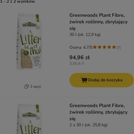
1 - 2 z 2 wyników
Greenwoods Plant Fibre,
żwirek roślinny, zbrylający
się
30 l (ok. 12,9 kg)
Ocena: 4.7/5
(
7
)
94,96 zł
3,16 zł / l
Dodaj do koszyka
2 opcji
Greenwoods Plant Fibre,
żwirek roślinny, zbrylający
się
2 x 30 l (ok. 25,8 kg)