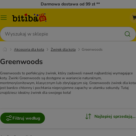
Darmowa dostawa od 99 zł **
Menu
katalogu
Szukaj
Akcesoria dla kota
Żwirek dla kota
Greenwoods
Greenwoods
Greenwoods to perfekcyjny żwirek, który zadowoli nawet najbardziej wymagające
koty. Żwirki Greenwoods są dostępne w wariancie naturalnym,
montmorylonitowym, klasycznym lub zbrylającym się. Greenwoods żwirek dla kota
jest bardzo chłonny i pochłania nieprzyjemne zapachy w ułamku sekundy. Tutaj
znajdziesz idealny żwirek dla swojego kota!
Najlepiej sprzedające
Filtruj według