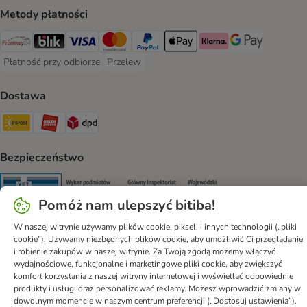
Metody płatności
Przelewy24 Payment Method
Blik Payment Method
VISA Payment Method
MasterCard Payment Method
PayPal Payment Method
Apple Pay Payment Method
Klarna Payment Method
Google Pay Paym
Płatność przy odbiorze
Przelew
Płatność przy odbiorze Payment Method
Przelew Payment Method
Dostawa
InPost Shipping Method
ORLEN Paczka. Shipping Method
DPD Shipping Method
Bezpieczeństwo
Security
Security
Security
Security
Pomóż nam ulepszyć bitiba!
W naszej witrynie używamy plików cookie, pikseli i innych technologii („pliki
cookie”). Używamy niezbędnych plików cookie, aby umożliwić Ci przeglądanie
i robienie zakupów w naszej witrynie. Za Twoją zgodą możemy włączyć
wydajnościowe, funkcjonalne i marketingowe pliki cookie, aby zwiększyć
Pomoc
Regulamin
Polityka prywatności
Impressum
komfort korzystania z naszej witryny internetowej i wyświetlać odpowiednie
produkty i usługi oraz personalizować reklamy. Możesz wprowadzić zmiany w
Newsletter
Informacje o przesyłce
Metody płatności
dowolnym momencie w naszym centrum preferencji („Dostosuj ustawienia”).