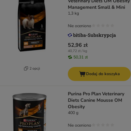
Veterinary Diets OM Obesity
Management Small & Mini
1,3 kg
Nie oceniono
52,96 zł
40,72 zł / kg
50,31 zł
2 opcji
Dodaj do koszyka
Purina Pro Plan Veterinary
Diets Canine Mousse OM
Obesity
400 g
Nie oceniono