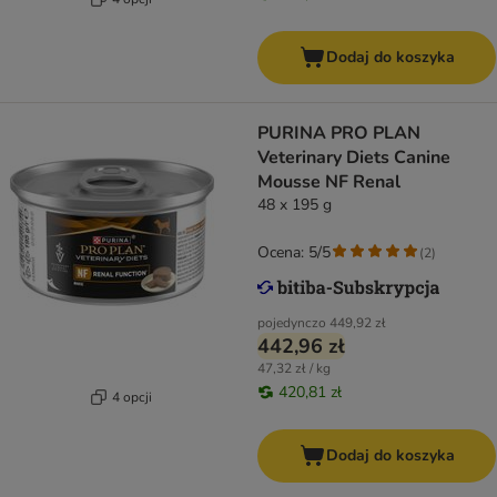
Dodaj do koszyka
PURINA PRO PLAN
Veterinary Diets Canine
Mousse NF Renal
48 x 195 g
Ocena: 5/5
(
2
)
pojedynczo
449,92 zł
442,96 zł
47,32 zł / kg
420,81 zł
4 opcji
Dodaj do koszyka