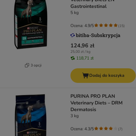
Gastrointestinal
5 kg
Ocena: 4.9/5
(
15
)
124,96 zł
25,00 zł / kg
118,71 zł
3 opcji
Dodaj do koszyka
PURINA PRO PLAN
Veterinary Diets – DRM
Dermatosis
3 kg
Ocena: 4.3/5
(
7
)