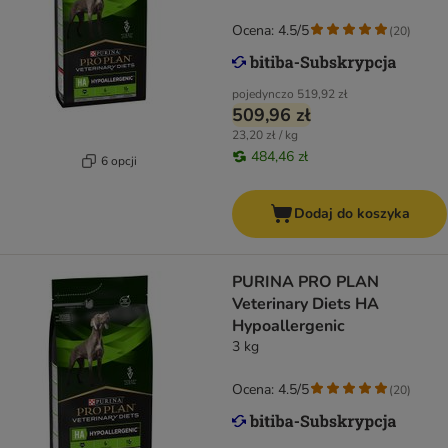
Ocena: 4.5/5
(
20
)
pojedynczo
519,92 zł
509,96 zł
23,20 zł / kg
484,46 zł
6 opcji
Dodaj do koszyka
PURINA PRO PLAN
Veterinary Diets HA
Hypoallergenic
3 kg
Ocena: 4.5/5
(
20
)