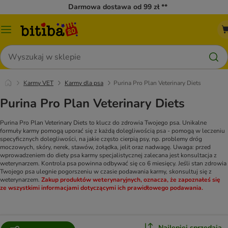
Darmowa dostawa od 99 zł **
Menu
katalogu
Szukaj
Karmy VET
Karmy dla psa
Purina Pro Plan Veterinary Diets
Purina Pro Plan Veterinary Diets
Purina Pro Plan Veterinary Diets to klucz do zdrowia Twojego psa. Unikalne
formuły karmy pomogą uporać się z każdą dolegliwością psa - pomogą w leczeniu
specyficznych dolegliwości, na jakie często cierpią psy, np. problemy dróg
moczowych, skóry, nerek, stawów, żołądka, jelit oraz nadwagę.
Uwaga: przed
wprowadzeniem do diety psa karmy specjalistycznej zalecana jest konsultacja z
weterynarzem. Kontrola psa powinna odbywać się co 6 miesięcy. Jeśli stan zdrowia
Twojego psa ulegnie pogorszeniu w czasie podawania karmy, skonsultuj się z
weterynarzem.
Zakup produktów weterynaryjnych, oznacza, że zapoznałeś się
ze wszystkimi informacjami dotyczącymi ich prawidłowego podawania.
Najlepiej sprzedające