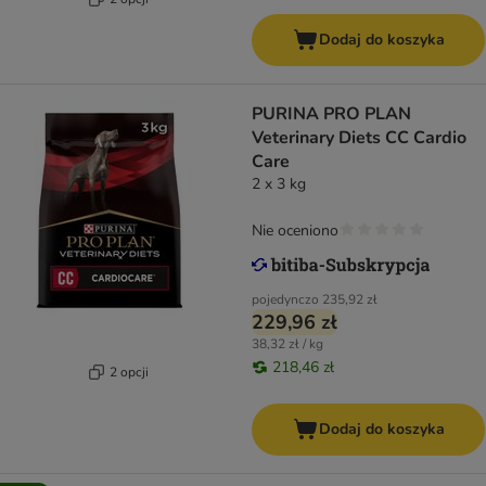
Dodaj do koszyka
PURINA PRO PLAN
Veterinary Diets CC Cardio
Care
2 x 3 kg
Nie oceniono
pojedynczo
235,92 zł
229,96 zł
38,32 zł / kg
218,46 zł
2 opcji
Dodaj do koszyka