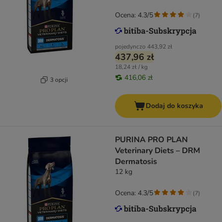
Ocena: 4.3/5
(
7
)
pojedynczo
443,92 zł
437,96 zł
18,24 zł / kg
416,06 zł
3 opcji
Dodaj do koszyka
PURINA PRO PLAN
Veterinary Diets – DRM
Dermatosis
12 kg
Ocena: 4.3/5
(
7
)