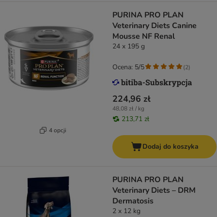
PURINA PRO PLAN
Veterinary Diets Canine
Mousse NF Renal
24 x 195 g
Ocena: 5/5
(
2
)
224,96 zł
48,08 zł / kg
213,71 zł
4 opcji
Dodaj do koszyka
PURINA PRO PLAN
Veterinary Diets – DRM
Dermatosis
2 x 12 kg