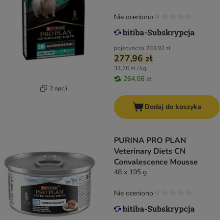
Nie oceniono
pojedynczo
283,92 zł
277,96 zł
34,76 zł / kg
264,06 zł
2 opcji
Dodaj do koszyka
PURINA PRO PLAN
Veterinary Diets CN
Convalescence Mousse
48 x 195 g
Nie oceniono