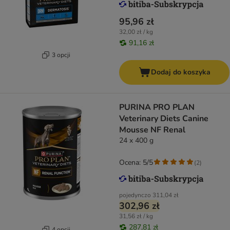
95,96 zł
32,00 zł / kg
91,16 zł
3 opcji
Dodaj do koszyka
PURINA PRO PLAN
Veterinary Diets Canine
Mousse NF Renal
24 x 400 g
Ocena: 5/5
(
2
)
pojedynczo
311,04 zł
302,96 zł
31,56 zł / kg
287,81 zł
4 opcji