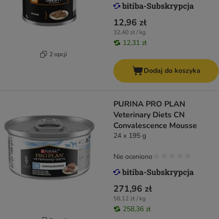
12,96 zł
32,40 zł / kg
12,31 zł
2 opcji
Dodaj do koszyka
PURINA PRO PLAN
Veterinary Diets CN
Convalescence Mousse
24 x 195 g
Nie oceniono
271,96 zł
58,12 zł / kg
258,36 zł