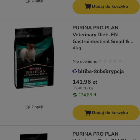
2 opcji
Dodaj do koszyka
PURINA PRO PLAN
Veterinary Diets EN
Gastrointestinal Small &
Mini
4 kg
Nie oceniono
141,96 zł
35,48 zł / kg
134,86 zł
2 opcji
Dodaj do koszyka
PURINA PRO PLAN