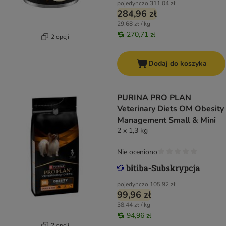
pojedynczo
311,04 zł
284,96 zł
29,68 zł / kg
270,71 zł
2 opcji
Dodaj do koszyka
PURINA PRO PLAN
Veterinary Diets OM Obesity
Management Small & Mini
2 x 1,3 kg
Nie oceniono
pojedynczo
105,92 zł
99,96 zł
38,44 zł / kg
94,96 zł
2 opcji