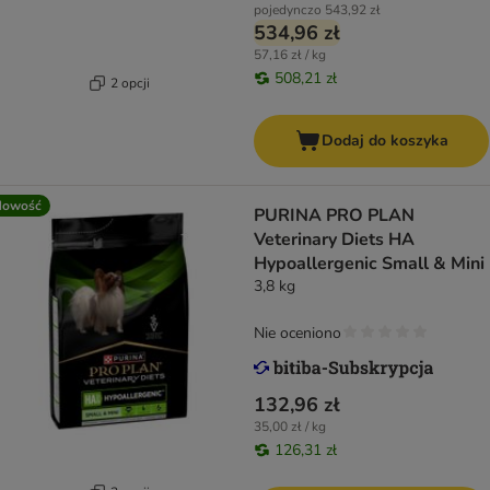
pojedynczo
543,92 zł
534,96 zł
57,16 zł / kg
508,21 zł
2 opcji
Dodaj do koszyka
Nowość
PURINA PRO PLAN
Veterinary Diets HA
Hypoallergenic Small & Mini
3,8 kg
Nie oceniono
132,96 zł
35,00 zł / kg
126,31 zł