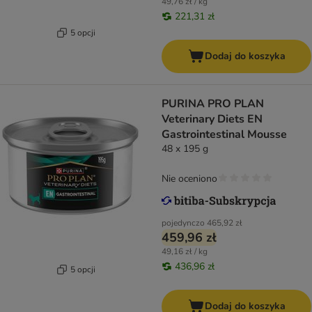
49,76 zł / kg
221,31 zł
5 opcji
Dodaj do koszyka
PURINA PRO PLAN
Veterinary Diets EN
Gastrointestinal Mousse
48 x 195 g
Nie oceniono
pojedynczo
465,92 zł
459,96 zł
49,16 zł / kg
436,96 zł
5 opcji
Dodaj do koszyka