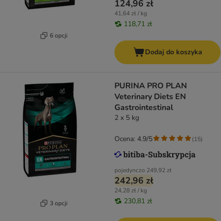
124,96 zł
41,64 zł / kg
118,71 zł
6 opcji
Dodaj do koszyka
PURINA PRO PLAN
Veterinary Diets EN
Gastrointestinal
2 x 5 kg
Ocena: 4.9/5
(
15
)
pojedynczo
249,92 zł
242,96 zł
24,28 zł / kg
230,81 zł
3 opcji