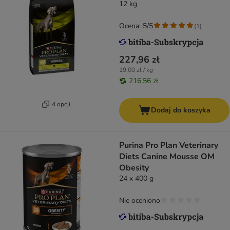
12 kg
Ocena: 5/5
(
1
)
227,96 zł
19,00 zł / kg
216,56 zł
4 opcji
Dodaj do koszyka
Purina Pro Plan Veterinary
Diets Canine Mousse OM
Obesity
24 x 400 g
Nie oceniono