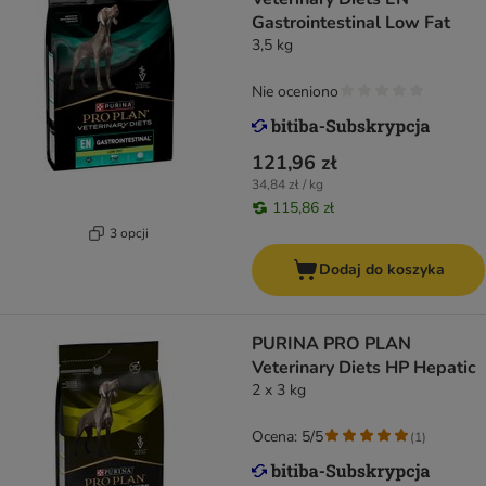
Gastrointestinal Low Fat
3,5 kg
Nie oceniono
121,96 zł
34,84 zł / kg
115,86 zł
3 opcji
Dodaj do koszyka
PURINA PRO PLAN
Veterinary Diets HP Hepatic
2 x 3 kg
Ocena: 5/5
(
1
)