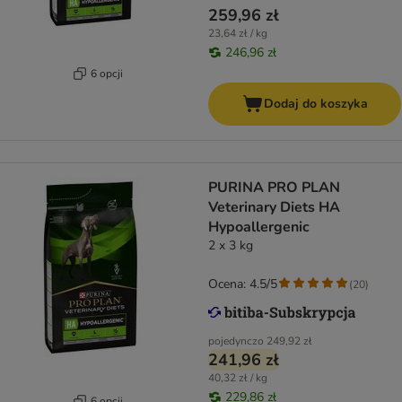
259,96 zł
23,64 zł / kg
246,96 zł
6 opcji
Dodaj do koszyka
PURINA PRO PLAN
Veterinary Diets HA
Hypoallergenic
2 x 3 kg
Ocena: 4.5/5
(
20
)
pojedynczo
249,92 zł
241,96 zł
40,32 zł / kg
229,86 zł
6 opcji