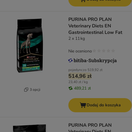
PURINA PRO PLAN
Veterinary Diets EN
Gastrointestinal Low Fat
2 x 11 kg
Nie oceniono
pojedynczo
519,92 zł
514,96 zł
23,40 zł / kg
489,21 zł
3 opcji
Dodaj do koszyka
PURINA PRO PLAN
Veterinary Diets EN