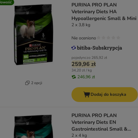
Nowość
PURINA PRO PLAN
Veterinary Diets HA
Hypoallergenic Small & Mini
2 x 3,8 kg
Nie oceniono
pojedynczo
265,92 zł
259,96 zł
34,20 zł / kg
246,96 zł
2 opcji
Dodaj do koszyka
PURINA PRO PLAN
Veterinary Diets EN
Gastrointestinal Small &
Mini
2 x 4 kg