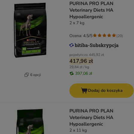
PURINA PRO PLAN
Veterinary Diets HA
Hypoallergenic
2 x 7 kg
Ocena: 4.5/5
(
20
)
pojedynczo
445,92 zł
417,96 zł
29,84 zł / kg
397,06 zł
6 opcji
Dodaj do koszyka
PURINA PRO PLAN
Veterinary Diets HA
Hypoallergenic
2 x 11 kg