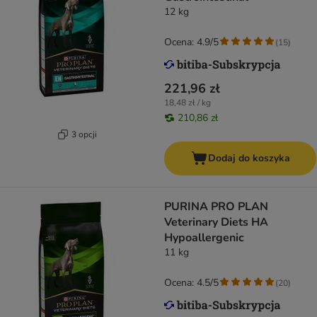
12 kg
Ocena: 4.9/5
(
15
)
221,96 zł
18,48 zł / kg
210,86 zł
3 opcji
Dodaj do koszyka
PURINA PRO PLAN
Veterinary Diets HA
Hypoallergenic
11 kg
Ocena: 4.5/5
(
20
)