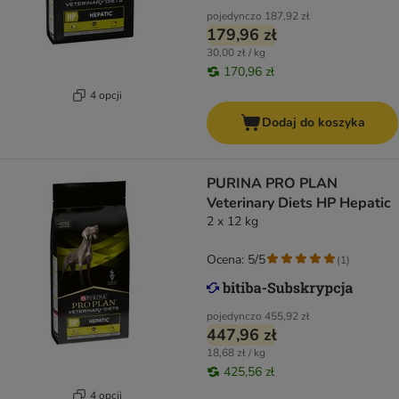
pojedynczo
187,92 zł
179,96 zł
30,00 zł / kg
170,96 zł
4 opcji
Dodaj do koszyka
PURINA PRO PLAN
Veterinary Diets HP Hepatic
2 x 12 kg
Ocena: 5/5
(
1
)
pojedynczo
455,92 zł
447,96 zł
18,68 zł / kg
425,56 zł
4 opcji