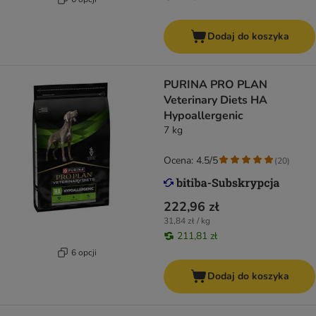
Dodaj do koszyka
PURINA PRO PLAN
Veterinary Diets HA
Hypoallergenic
7 kg
Ocena: 4.5/5
(
20
)
222,96 zł
31,84 zł / kg
211,81 zł
6 opcji
Dodaj do koszyka