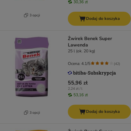
30,36 zł
3 opcji
Dodaj do koszyka
Żwirek Benek Super
Lawenda
25 l (ok. 20 kg)
Ocena: 4.1/5
(
42
)
55,96 zł
2,24 zł / l
53,16 zł
Dodaj do koszyka
3 opcji