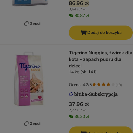
86,96 zł
3,64 zł / kg
80,87 zł
3 opcji
Dodaj do koszyka
Tigerino Nuggies, żwirek dla
kota - zapach pudru dla
dzieci
14 kg (ok. 14 l)
Ocena: 4.2/5
(
18
)
37,96 zł
2,72 zł / kg
35,30 zł
2 opcji