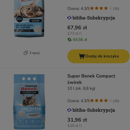
Ocena: 4.3/5
(
35
)
67,96 zł
2,72 zł / l
64,56 zł
3 opcji
Dodaj do koszyka
Super Benek Compact
żwirek
10 l (ok. 8,8 kg)
Ocena: 4.3/5
(
35
)
31,96 zł
3,20 zł / l