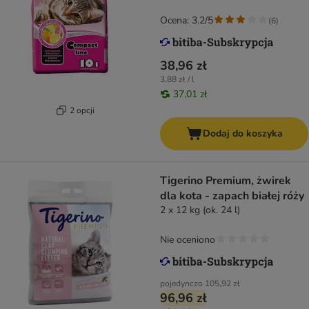
Ocena: 3.2/5
(
6
)
38,96 zł
3,88 zł / l
37,01 zł
2 opcji
Dodaj do koszyka
Tigerino Premium, żwirek
dla kota - zapach białej róży
2 x 12 kg (ok. 24 l)
Nie oceniono
pojedynczo
105,92 zł
96,96 zł