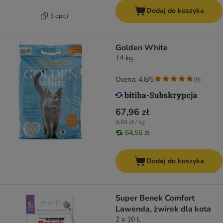
Dodaj do koszyka
3 opcji
Golden White
14 kg
Ocena: 4.8/5
(
9
)
67,96 zł
4,84 zł / kg
64,56 zł
Dodaj do koszyka
Super Benek Comfort
Lawenda, żwirek dla kota
2 x 10 L