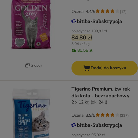
Ocena: 4.4/5
(
12
)
pojedynczo
139,92 zł
84,80 zł
3,04 zł / kg
80,56 zł
2 opcji
Dodaj do koszyka
Tigerino Premium, żwirek
dla kota - bezzapachowy
2 x 12 kg (ok. 24 l)
Ocena: 3.9/5
(
227
)
pojedynczo
95,92 zł