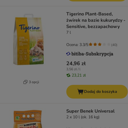
Tigerino Plant-Based,
żwirek na bazie kukurydzy -
Sensitive, bezzapachowy
7 l
Ocena: 3.3/5
(
40
)
24,96 zł
3,56 zł / l
23,21 zł
3 opcji
Dodaj do koszyka
Super Benek Universal
2 x 10 l (ok. 16 kg)