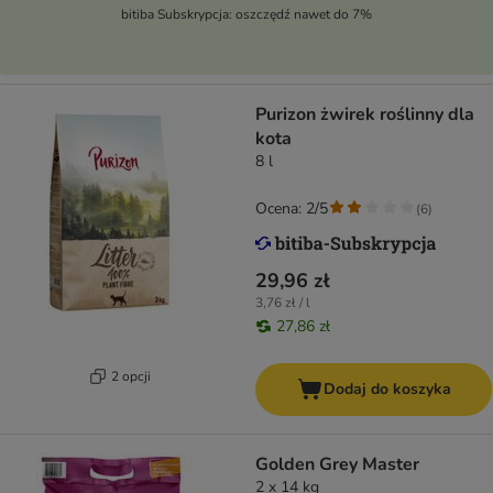
bitiba Subskrypcja: oszczędź nawet do 7%
Purizon żwirek roślinny dla
kota
8 l
Ocena: 2/5
(
6
)
29,96 zł
3,76 zł / l
27,86 zł
2 opcji
Dodaj do koszyka
Golden Grey Master
2 x 14 kg