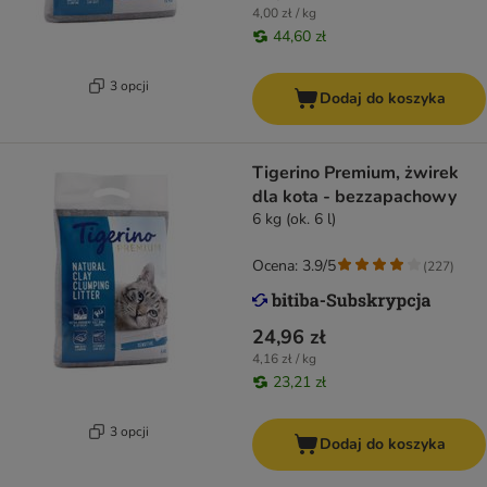
4,00 zł / kg
44,60 zł
3 opcji
Dodaj do koszyka
Tigerino Premium, żwirek
dla kota - bezzapachowy
6 kg (ok. 6 l)
Ocena: 3.9/5
(
227
)
24,96 zł
4,16 zł / kg
23,21 zł
3 opcji
Dodaj do koszyka