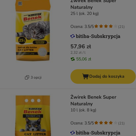
Żwirek Benek Super
Naturalny
25 l (ok. 20 kg)
Ocena: 3.5/5
(
21
)
57,96 zł
2,32 zł / l
55,06 zł
Dodaj do koszyka
3 opcji
Żwirek Benek Super
Naturalny
10 l (ok. 8 kg)
Ocena: 3.5/5
(
21
)