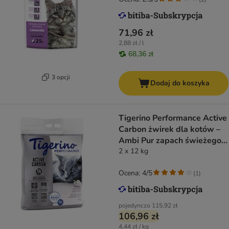
71,96 zł
2,88 zł / l
68,36 zł
3 opcji
Dodaj do koszyka
Tigerino Performance Active
Carbon żwirek dla kotów –
Ambi Pur zapach świeżego
prania
2 x 12 kg
Ocena: 4/5
(
1
)
pojedynczo
115,92 zł
106,96 zł
4,44 zł / kg