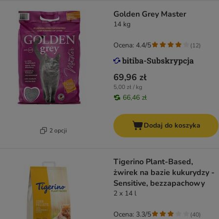
Golden Grey Master
14 kg
Ocena: 4.4/5
(
12
)
69,96 zł
5,00 zł / kg
66,46 zł
Dodaj do koszyka
2 opcji
Tigerino Plant-Based,
żwirek na bazie kukurydzy -
Sensitive, bezzapachowy
2 x 14 l
Ocena: 3.3/5
(
40
)