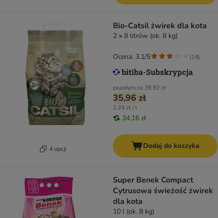
Bio-Catsil żwirek dla kota
2 x 8 litrów (ok. 8 kg)
Ocena: 3.1/5
(
14
)
pojedynczo
39,92 zł
35,96 zł
2,24 zł / l
34,16 zł
Dodaj do koszyka
4 opcji
Super Benek Compact
Cytrusowa świeżość żwirek
dla kota
10 l (ok. 8 kg)