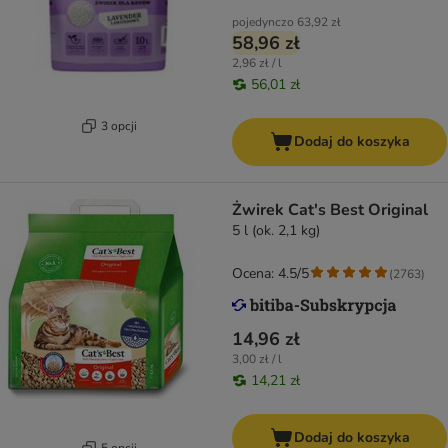
pojedynczo
63,92 zł
58,96 zł
2,96 zł / l
56,01 zł
3 opcji
Dodaj do koszyka
Żwirek Cat's Best Original
5 l (ok. 2,1 kg)
Ocena: 4.5/5
(
2763
)
14,96 zł
3,00 zł / l
14,21 zł
Dodaj do koszyka
5 opcji