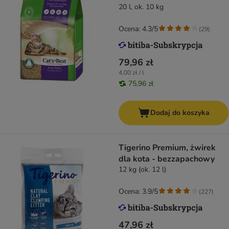
20 l, ok. 10 kg
Ocena: 4.3/5
(
29
)
79,96 zł
4,00 zł / l
75,96 zł
Dodaj do koszyka
Tigerino Premium, żwirek
dla kota - bezzapachowy
12 kg (ok. 12 l)
Ocena: 3.9/5
(
227
)
47,96 zł