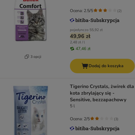
Ocena: 2.5/5
(
2
)
pojedynczo
55,92 zł
49,96 zł
2,48 zł / l
47,46 zł
3 opcji
Dodaj do koszyka
Tigerino Crystals, żwirek dla
kota zbrylający się -
Sensitive, bezzapachowy
5 l
Ocena: 2/5
(
3
)