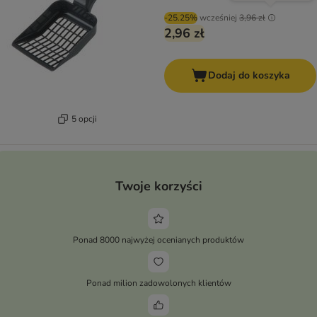
-25.25%
wcześniej
3,96 zł
2,96 zł
Dodaj do koszyka
5 opcji
Twoje korzyści
Ponad 8000 najwyżej ocenianych produktów
Ponad milion zadowolonych klientów