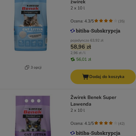
żwirek
2 x 10 l
Ocena: 4.3/5
(
35
)
pojedynczo
63,92 zł
58,96 zł
2,96 zł / l
56,01 zł
3 opcji
Dodaj do koszyka
Żwirek Benek Super
Lawenda
2 x 10 l
Ocena: 4.1/5
(
42
)