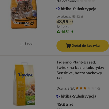
Nie oceniono
pojedynczo
53,92 zł
48,96 zł
2,44 zł / l
46,51 zł
3 opcji
Dodaj do koszyka
Tigerino Plant-Based,
żwirek na bazie kukurydzy -
Sensitive, bezzapachowy
14 l
Ocena: 3.3/5
(
40
)
49,96 zł