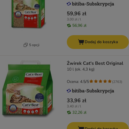
59,96 zł
3,00 zł / l
56,96 zł
Dodaj do koszyka
5 opcji
Żwirek Cat's Best Original
10 l (ok. 4,3 kg)
Ocena: 4.5/5
(
2763
)
33,96 zł
3,40 zł / l
32,26 zł
Dodaj do koszyka