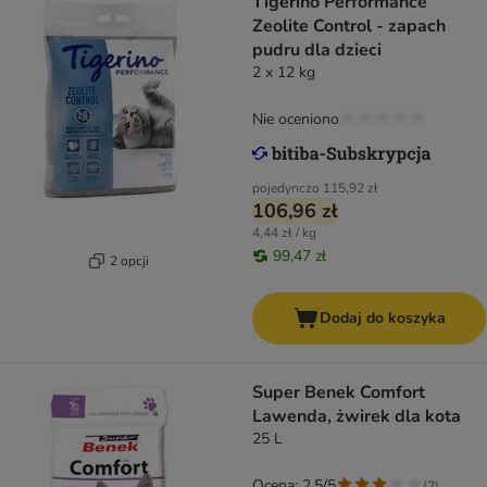
Tigerino Performance
Zeolite Control - zapach
pudru dla dzieci
2 x 12 kg
Nie oceniono
pojedynczo
115,92 zł
106,96 zł
4,44 zł / kg
99,47 zł
2 opcji
Dodaj do koszyka
Super Benek Comfort
Lawenda, żwirek dla kota
25 L
Ocena: 2.5/5
(
2
)