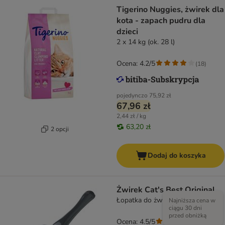
Tigerino Nuggies, żwirek dla
kota - zapach pudru dla
dzieci
2 x 14 kg (ok. 28 l)
Ocena: 4.2/5
(
18
)
pojedynczo
75,92 zł
67,96 zł
2,44 zł / kg
63,20 zł
2 opcji
Dodaj do koszyka
Żwirek Cat's Best Original
Łopatka do żwirku
Najniższa cena w
ciągu 30 dni
przed obniżką
Ocena: 4.5/5
(
2763
)