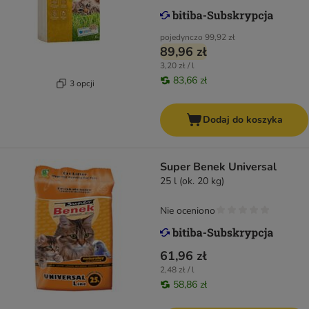
pojedynczo
99,92 zł
89,96 zł
3,20 zł / l
83,66 zł
3 opcji
Dodaj do koszyka
Super Benek Universal
25 l (ok. 20 kg)
Nie oceniono
61,96 zł
2,48 zł / l
58,86 zł