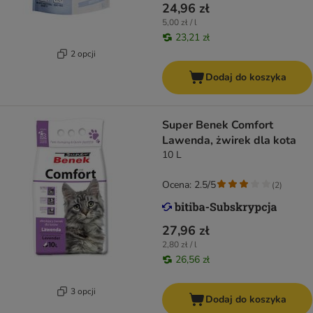
24,96 zł
5,00 zł / l
23,21 zł
2 opcji
Dodaj do koszyka
Super Benek Comfort
Lawenda, żwirek dla kota
10 L
Ocena: 2.5/5
(
2
)
27,96 zł
2,80 zł / l
26,56 zł
3 opcji
Dodaj do koszyka