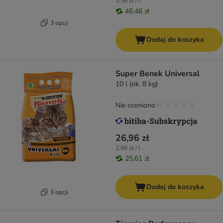
3,56 zł / l
46,46 zł
3 opcji
Dodaj do koszyka
Super Benek Universal
10 l (ok. 8 kg)
Nie oceniono
26,96 zł
2,68 zł / l
25,61 zł
Dodaj do koszyka
3 opcji