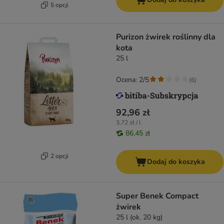
5 opcji
Purizon żwirek roślinny dla
kota
25 l
Ocena: 2/5
(
6
)
92,96 zł
3,72 zł / l
86,45 zł
2 opcji
Dodaj do koszyka
Super Benek Compact
żwirek
25 l (ok. 20 kg)