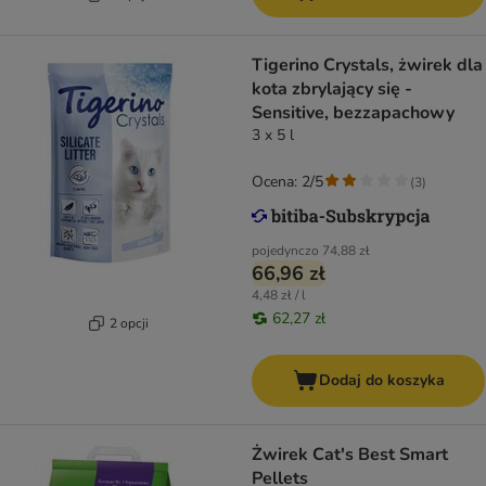
Tigerino Crystals, żwirek dla
kota zbrylający się -
Sensitive, bezzapachowy
3 x 5 l
Ocena: 2/5
(
3
)
pojedynczo
74,88 zł
66,96 zł
4,48 zł / l
62,27 zł
2 opcji
Dodaj do koszyka
Żwirek Cat's Best Smart
Pellets