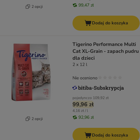
99,47 zł
2 opcji
Dodaj do koszyka
Tigerino Performance Multi
Cat XL-Grain - zapach pudru
dla dzieci
2 x 12 l
Nie oceniono
pojedynczo
109,92 zł
99,96 zł
4,16 zł / l
92,96 zł
2 opcji
Dodaj do koszyka