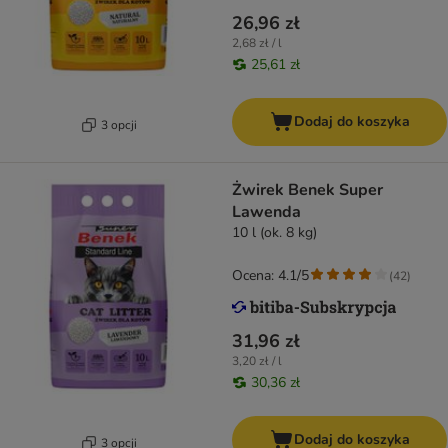
26,96 zł
2,68 zł / l
25,61 zł
Dodaj do koszyka
3 opcji
Żwirek Benek Super
Lawenda
10 l (ok. 8 kg)
Ocena: 4.1/5
(
42
)
31,96 zł
3,20 zł / l
30,36 zł
Dodaj do koszyka
3 opcji