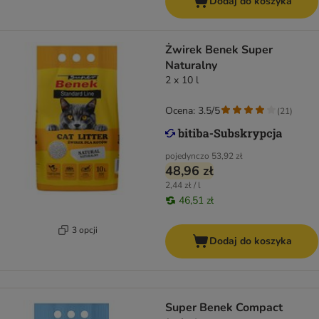
Dodaj do koszyka
Żwirek Benek Super
Naturalny
2 x 10 l
Ocena: 3.5/5
(
21
)
pojedynczo
53,92 zł
48,96 zł
2,44 zł / l
46,51 zł
3 opcji
Dodaj do koszyka
Super Benek Compact