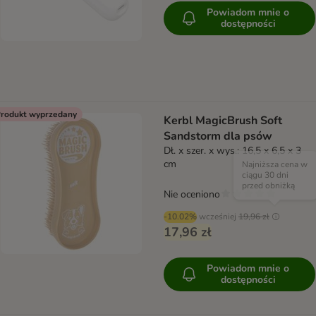
Powiadom mnie o
dostępności
rodukt wyprzedany
Kerbl MagicBrush Soft
Sandstorm dla psów
Dł. x szer. x wys.: 16,5 x 6,5 x 3
cm
Najniższa cena w
ciągu 30 dni
przed obniżką
Nie oceniono
-10.02%
wcześniej
19,96 zł
17,96 zł
Powiadom mnie o
dostępności