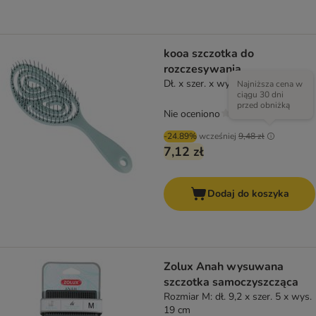
kooa szczotka do
rozczesywania
Dł. x szer. x wys.: 24 x 8 x 4,5 cm
Najniższa cena w
ciągu 30 dni
przed obniżką
Nie oceniono
-24.89%
wcześniej
9,48 zł
7,12 zł
Dodaj do koszyka
Zolux Anah wysuwana
szczotka samoczyszcząca
Rozmiar M: dł. 9,2 x szer. 5 x wys.
19 cm