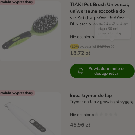
rodukt wyprzedany
TIAKI Pet Brush Universal,
uniwersalna szczotka do
sierści dla psów i kotów
Dł. x szer. x wys.: 24 x 7 x 4 cm
Najniższa cena w
ciągu 30 dni
przed obniżką
Nie oceniono
-25%
wcześniej
24,96 zł
18,72 zł
Powiadom mnie o
dostępności
rodukt wyprzedany
kooa trymer do łap
Trymer do łap z głowicą strzygącą
Nie oceniono
46,96 zł