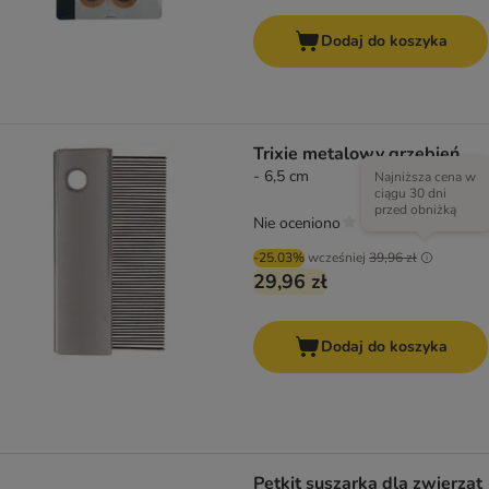
Dodaj do koszyka
Trixie metalowy grzebień
- 6,5 cm
Najniższa cena w
ciągu 30 dni
przed obniżką
Nie oceniono
-25.03%
wcześniej
39,96 zł
29,96 zł
Dodaj do koszyka
Petkit suszarka dla zwierząt