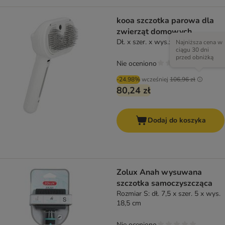
kooa szczotka parowa dla
zwierząt domowych
Dł. x szer. x wys.: 20 x 12 x 7 cm
Najniższa cena w
ciągu 30 dni
przed obniżką
Nie oceniono
-24.98%
wcześniej
106,96 zł
80,24 zł
Dodaj do koszyka
Zolux Anah wysuwana
szczotka samoczyszcząca
Rozmiar S: dł. 7,5 x szer. 5 x wys.
18,5 cm
Nie oceniono