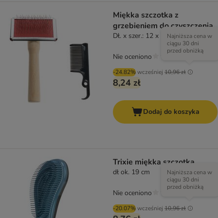
Miękka szczotka z
grzebieniem do czyszczenia
Dł. x szer.: 12 x 5,5 cm
Najniższa cena w
ciągu 30 dni
przed obniżką
Nie oceniono
-24.82%
wcześniej
10,96 zł
8,24 zł
Dodaj do koszyka
Trixie miękka szczotka
dł ok. 19 cm
Najniższa cena w
ciągu 30 dni
przed obniżką
Nie oceniono
-20.07%
wcześniej
10,96 zł