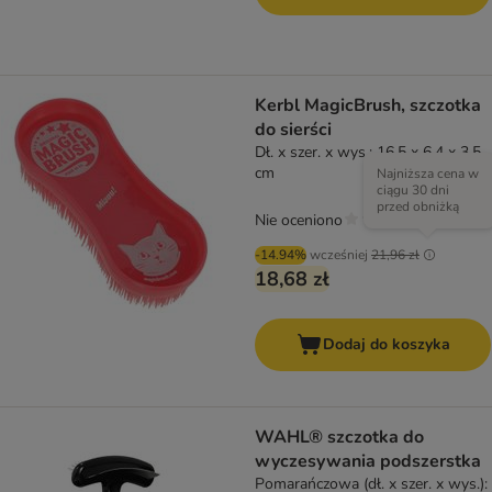
Kerbl MagicBrush, szczotka
do sierści
Dł. x szer. x wys.: 16,5 x 6,4 x 3,5
cm
Najniższa cena w
ciągu 30 dni
przed obniżką
Nie oceniono
-14.94%
wcześniej
21,96 zł
18,68 zł
Dodaj do koszyka
WAHL® szczotka do
wyczesywania podszerstka
Pomarańczowa (dł. x szer. x wys.):