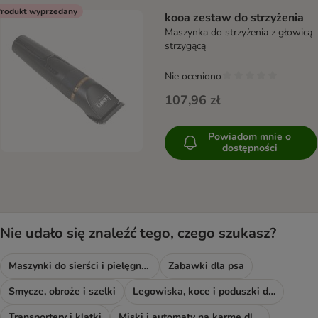
rodukt wyprzedany
kooa zestaw do strzyżenia
Maszynka do strzyżenia z głowicą
strzygącą
Nie oceniono
107,96 zł
Powiadom mnie o
dostępności
Nie udało się znaleźć tego, czego szukasz?
Maszynki do sierści i pielęgnacja
Zabawki dla psa
Smycze, obroże i szelki
Legowiska, koce i poduszki dla psa
Transportery i klatki
Miski i automaty na karmę dla psa