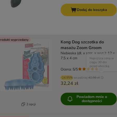
Dodaj do koszyka
rodukt wyprzedany
Kong Dog szczotka do
masażu Zoom Groom
Niebieska (dł. x szer. x wys.): 12 x
7,5 x 4 cm
Najniższa cena w
ciągu 30 dni
przed obniżką
Ocena: 5/5
(
1
)
-24.95%
wcześniej
42,96 zł
32,24 zł
Powiadom mnie o
dostępności
2 opcji