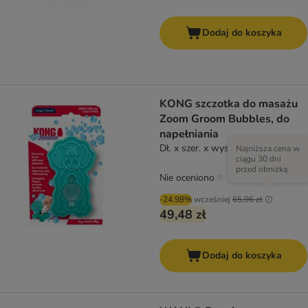
Dodaj do koszyka
KONG szczotka do masażu
Zoom Groom Bubbles, do
napełniania
Dł. x szer. x wys.: 11,4 x 7 x 7 cm
Najniższa cena w
ciągu 30 dni
przed obniżką
Nie oceniono
-24.98%
wcześniej
65,96 zł
49,48 zł
Dodaj do koszyka