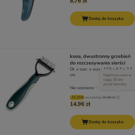
8,76 zł
Dodaj do koszyka
kooa, dwustronny grzebień
do rozczesywania sierści
Dł. x szer. x wys.: 17,5 x 6,7 x 2,7
cm
Najniższa cena w
ciągu 30 dni
przed obniżką
Nie oceniono
-25.05%
wcześniej
19,96 zł
14,96 zł
Dodaj do koszyka