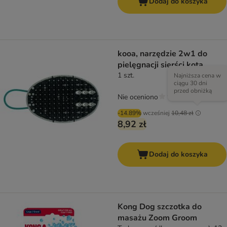
Dodaj do koszyka
kooa, narzędzie 2w1 do
pielęgnacji sierści kota
1 szt.
Najniższa cena w
ciągu 30 dni
przed obniżką
Nie oceniono
-14.89%
wcześniej
10,48 zł
8,92 zł
Dodaj do koszyka
Kong Dog szczotka do
masażu Zoom Groom