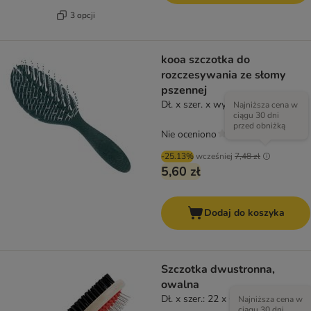
3 opcji
kooa szczotka do
rozczesywania ze słomy
pszennej
Dł. x szer. x wys.: 23 x 7 x 4 cm
Najniższa cena w
ciągu 30 dni
przed obniżką
Nie oceniono
-25.13%
wcześniej
7,48 zł
5,60 zł
Dodaj do koszyka
Szczotka dwustronna,
owalna
Dł. x szer.: 22 x 6 cm
Najniższa cena w
ciągu 30 dni