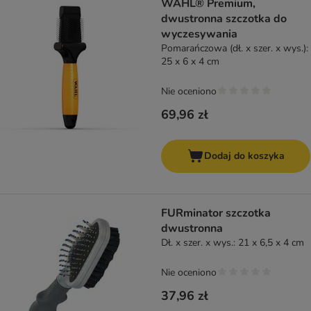
WAHL® Premium,
dwustronna szczotka do
wyczesywania
Pomarańczowa (dł. x szer. x wys.):
25 x 6 x 4 cm
Nie oceniono
69,96 zł
Dodaj do koszyka
FURminator szczotka
dwustronna
Dł. x szer. x wys.: 21 x 6,5 x 4 cm
Nie oceniono
37,96 zł