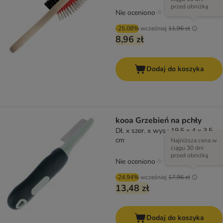
przed obniżką
Nie oceniono
-25.08%
wcześniej
11,96 zł
8,96 zł
Dodaj do koszyka
kooa Grzebień na pchły
Dł. x szer. x wys.: 19,5 x 4 x 3,5
cm
Najniższa cena w
ciągu 30 dni
przed obniżką
Nie oceniono
-24.94%
wcześniej
17,96 zł
13,48 zł
Dodaj do koszyka