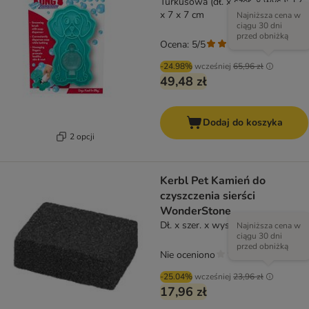
Turkusowa (dł. x szer. x wys.): 12
x 7 x 7 cm
Najniższa cena w
ciągu 30 dni
przed obniżką
Ocena: 5/5
(
1
)
-24.98%
wcześniej
65,96 zł
49,48 zł
Dodaj do koszyka
2 opcji
Kerbl Pet Kamień do
czyszczenia sierści
WonderStone
Dł. x szer. x wys.: 11 x 10 x 4 cm
Najniższa cena w
ciągu 30 dni
przed obniżką
Nie oceniono
-25.04%
wcześniej
23,96 zł
17,96 zł