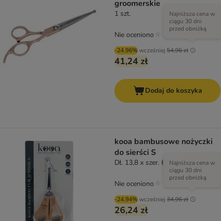
groomerskie
1 szt.
Najniższa cena w
ciągu 30 dni
przed obniżką
Nie oceniono
-24.96%
wcześniej
54,96 zł
41,24 zł
Dodaj do koszyka
kooa bambusowe nożyczki
do sierści S
Dł. 13,8 x szer. 6,8 x wys. 1,2 cm
Najniższa cena w
ciągu 30 dni
przed obniżką
Nie oceniono
-24.94%
wcześniej
34,96 zł
26,24 zł