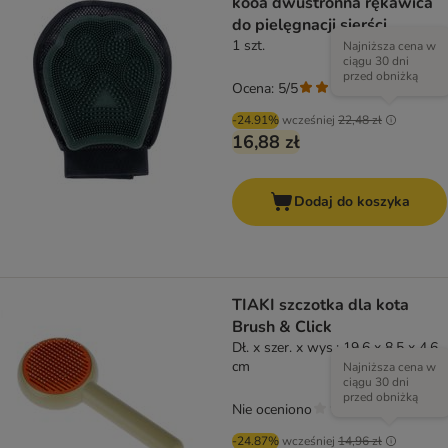
kooa dwustronna rękawica
do pielęgnacji sierści
1 szt.
Najniższa cena w
ciągu 30 dni
przed obniżką
Ocena: 5/5
(
1
)
-24.91%
wcześniej
22,48 zł
16,88 zł
Dodaj do koszyka
TIAKI szczotka dla kota
Brush & Click
Dł. x szer. x wys.: 19,6 x 8,5 x 4,6
cm
Najniższa cena w
ciągu 30 dni
przed obniżką
Nie oceniono
-24.87%
wcześniej
14,96 zł