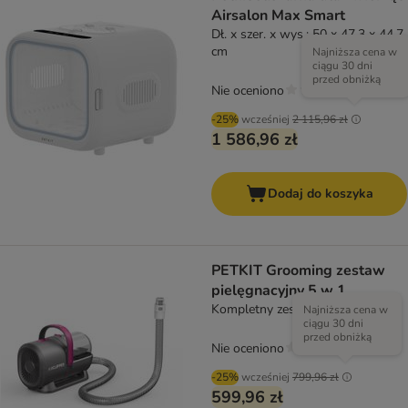
Airsalon Max Smart
Dł. x szer. x wys.: 50 x 47,3 x 44,7
cm
Najniższa cena w
ciągu 30 dni
przed obniżką
Nie oceniono
-25%
wcześniej
2 115,96 zł
1 586,96 zł
Dodaj do koszyka
PETKIT Grooming zestaw
pielęgnacyjny 5 w 1
Kompletny zestaw
Najniższa cena w
ciągu 30 dni
przed obniżką
Nie oceniono
-25%
wcześniej
799,96 zł
599,96 zł