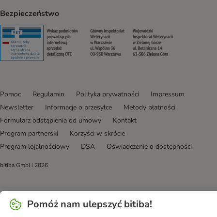
Bezpieczeństwo
Security
Security
Security
Security
Pomoc
Regulamin
Polityka prywatności
Impressum
Newsletter
Informacje o przesyłce
Metody płatności
Formularz odstąpienia od umowy
Kontakt
Program partnerski
Korzyści w skrócie
Program lojalnościowy
DSA
Oświadczenie o dostępności
bitiba GmbH
2026
Pomóż nam ulepszyć bitiba!