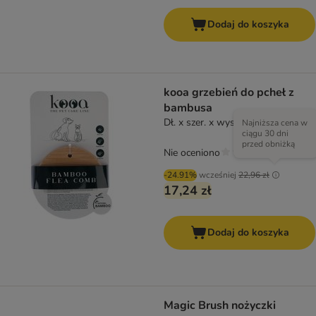
Dodaj do koszyka
kooa grzebień do pcheł z
bambusa
Dł. x szer. x wys.: 10 x 6,7 x 1 cm
Najniższa cena w
ciągu 30 dni
przed obniżką
Nie oceniono
-24.91%
wcześniej
22,96 zł
17,24 zł
Dodaj do koszyka
Magic Brush nożyczki