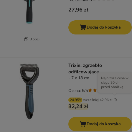
27,96 zł
Dodaj do koszyka
3 opcji
Trixie, zgrzebło
odfilcowujące
- 7 x 18 cm
Najniższa cena w
ciągu 30 dni
przed obniżką
Ocena: 5/5
(
5
)
-24.95%
wcześniej
42,96 zł
32,24 zł
Dodaj do koszyka