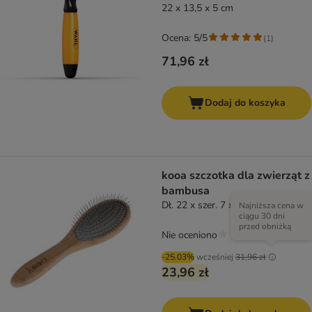
22 x 13,5 x 5 cm
Ocena: 5/5
(
1
)
71,96 zł
Dodaj do koszyka
kooa szczotka dla zwierząt z
bambusa
Dł. 22 x szer. 7 x wys. 4 cm
Najniższa cena w
ciągu 30 dni
przed obniżką
Nie oceniono
-25.03%
wcześniej
31,96 zł
23,96 zł