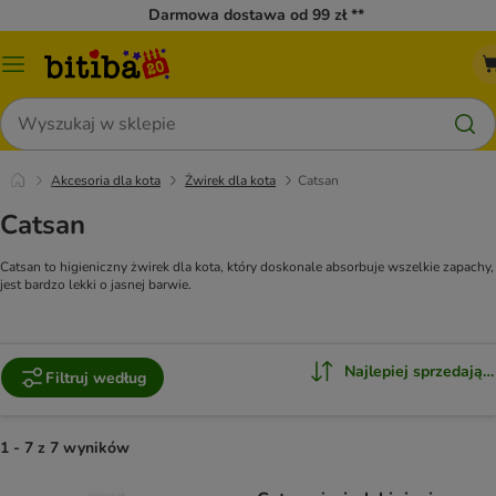
Darmowa dostawa od 99 zł **
Menu
katalogu
Szukaj
Akcesoria dla kota
Żwirek dla kota
Catsan
Catsan
Catsan to higieniczny żwirek dla kota, który doskonale absorbuje wszelkie zapachy,
jest bardzo lekki o jasnej barwie.
Najlepiej sprzedające
Filtruj według
1 - 7 z 7 wyników