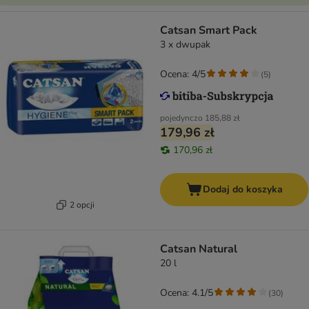
Catsan Smart Pack
3 x dwupak
Ocena: 4/5
(
5
)
pojedynczo
185,88 zł
179,96 zł
170,96 zł
Dodaj do koszyka
2 opcji
Catsan Natural
20 l
Ocena: 4.1/5
(
30
)