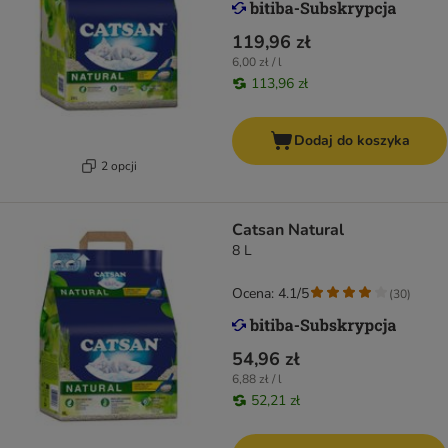
119,96 zł
6,00 zł / l
113,96 zł
Dodaj do koszyka
2 opcji
Catsan Natural
8 L
Ocena: 4.1/5
(
30
)
54,96 zł
6,88 zł / l
52,21 zł