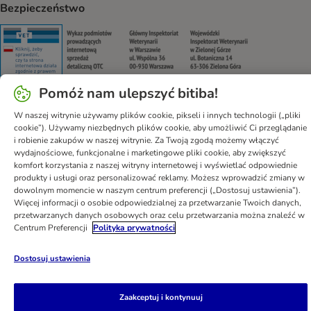
Bezpieczeństwo
Security
Security
Security
Security
Pomóż nam ulepszyć bitiba!
W naszej witrynie używamy plików cookie, pikseli i innych technologii („pliki
Pomoc
Regulamin
Polityka prywatności
Impressum
cookie”). Używamy niezbędnych plików cookie, aby umożliwić Ci przeglądanie
i robienie zakupów w naszej witrynie. Za Twoją zgodą możemy włączyć
Newsletter
Informacje o przesyłce
Metody płatności
wydajnościowe, funkcjonalne i marketingowe pliki cookie, aby zwiększyć
Formularz odstąpienia od umowy
Kontakt
komfort korzystania z naszej witryny internetowej i wyświetlać odpowiednie
produkty i usługi oraz personalizować reklamy. Możesz wprowadzić zmiany w
Program partnerski
Korzyści w skrócie
dowolnym momencie w naszym centrum preferencji („Dostosuj ustawienia”).
Program lojalnościowy
DSA
Oświadczenie o dostępności
Więcej informacji o osobie odpowiedzialnej za przetwarzanie Twoich danych,
przetwarzanych danych osobowych oraz celu przetwarzania można znaleźć w
bitiba GmbH
2026
Centrum Preferencji
Polityka prywatności
Dostosuj ustawienia
Zaakceptuj i kontynuuj