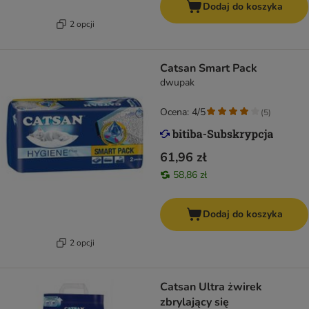
Dodaj do koszyka
2 opcji
Catsan Smart Pack
dwupak
Ocena: 4/5
(
5
)
61,96 zł
58,86 zł
Dodaj do koszyka
2 opcji
Catsan Ultra żwirek
zbrylający się