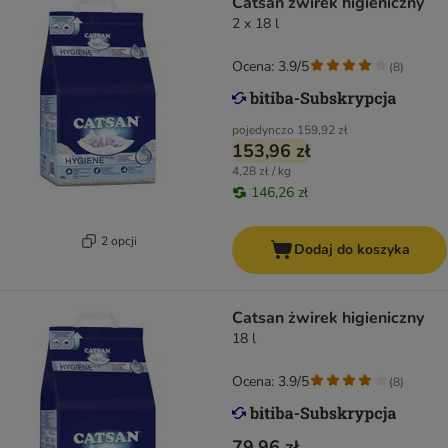
Catsan żwirek higieniczny
2 x 18 l
Ocena: 3.9/5
(
8
)
pojedynczo
159,92 zł
153,96 zł
4,28 zł / kg
146,26 zł
2 opcji
Dodaj do koszyka
Catsan żwirek higieniczny
18 l
Ocena: 3.9/5
(
8
)
79,96 zł