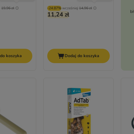
j
19,96 zł
-24.87%
wcześniej
14,96 zł
bi
11,24 zł
 do koszyka
Dodaj do koszyka