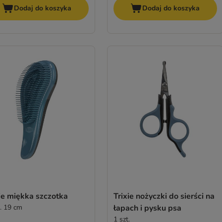
Dodaj do koszyka
Dodaj do koszyka
ie miękka szczotka
Trixie nożyczki do sierści na
k. 19 cm
łapach i pysku psa
1 szt.