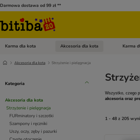
Darmowa dostawa od 99 zł **
Karma dla kota
Akcesoria dla kota
Karma d
Otwórz menu kategorii: Karma dla kota
Otwórz menu
Akcesoria dla kota
Strzyżenie i pielęgnacja
Strzyże
Kategoria
Wszystko, czego pot
akcesoria oraz pr
Akcesoria dla kota
Strzyżenie i pielęgnacja
FURminatory i szczotki
1 - 48 z 205 wy
Szampony i ręczniki
Uszy, oczy, zęby i pazurki
Czyste otoczenie