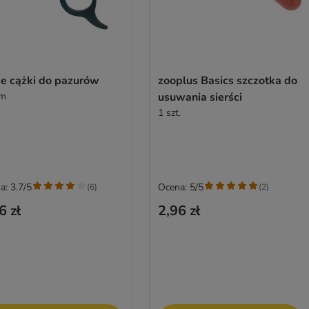
ie cążki do pazurów
zooplus Basics szczotka do
cm
usuwania sierści
1 szt.
a: 3.7/5
Ocena: 5/5
(
6
)
(
2
)
6 zł
2,96 zł