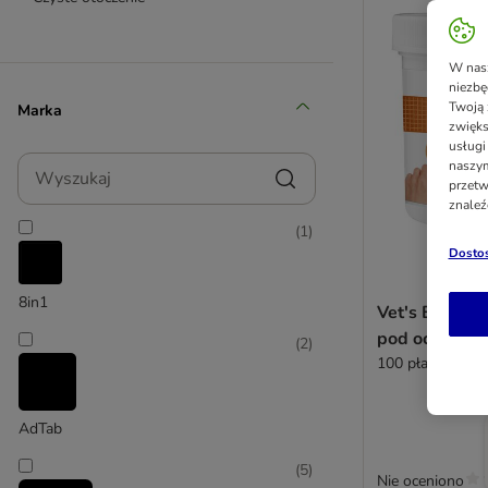
W nasz
niezbę
Twoją 
Marka
zwięks
usługi
Wyszukaj
naszym
przetw
znaleź
(
1
)
Dostos
8in1
Vet's Best® C
pod oczy dla
(
2
)
100 płatków
AdTab
(
5
)
Nie oceniono