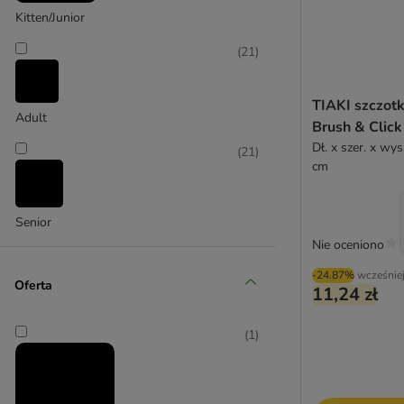
Canosept
Kitten/Junior
(
21
)
TIAKI szczotk
Adult
Brush & Click
Dł. x szer. x wys
(
21
)
cm
Senior
Nie oceniono
-24.87%
wcześnie
Oferta
11,24 zł
(
1
)