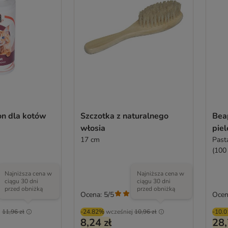
n dla kotów
Szczotka z naturalnego
Bea
włosia
pie
17 cm
Past
(100
Najniższa cena w
Najniższa cena w
ciągu 30 dni
ciągu 30 dni
przed obniżką
przed obniżką
Ocena: 5/5
Ocen
(
2
)
j
11,96 zł
-24.82%
wcześniej
10,96 zł
-10.
8,24 zł
28,