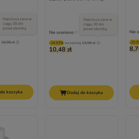
Najniższa cena w
Najniższa cena w
ciągu 30 dni
ciągu 30 dni
przed obniżką
przed obniżką
Nie 
Nie oceniono
j
10,96 zł
-20.
-24.93%
wcześniej
13,96 zł
8,7
10,48 zł
 do koszyka
Dodaj do koszyka