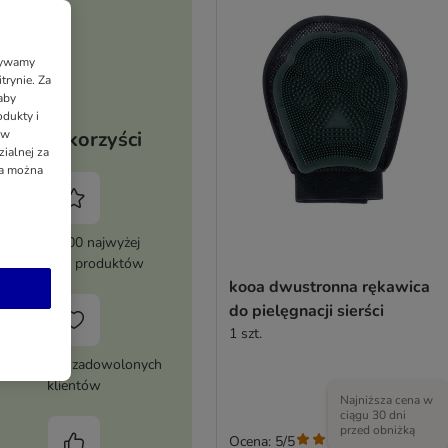
Używamy
trynie. Za
aby
dukty i
 w
Twoje korzyści
ialnej za
ia można
Ponad 8000 najwyżej
ocenianych produktów
kooa dwustronna rękawica
do pielęgnacji sierści
1 szt.
nad milion zadowolonych
klientów
Najniższa cena w
ciągu 30 dni
przed obniżką
Ocena: 5/5
(
1
)