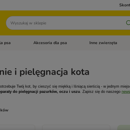
Skont
Szukaj
la psa
Akcesoria dla psa
Inne zwierzęta
 kategorii: Akcesoria dla kota
Otwórz menu kategorii: Karma dla psa
Otwórz menu kategorii: A
nie i pielęgnacja kota
rzebuje Twój kot, by cieszyć się miękką i lśniącą sierścią - w jednym miejsc
eparaty do pielęgnacji pazurków, oczu i uszu
.
Zapisz się do naszego
news
ników