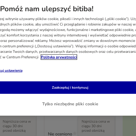
Pomóż nam ulepszyć bitiba!
ej witrynie używamy plików cookie, pikseli i innych technologii („pliki cookie”). 
dnych plików cookie, aby umożliwić Ci przeglądanie i robienie zakupów w naszej wi
zgodą możemy włączyć wydajnościowe, funkcjonalne i marketingowe pliki cookie, 
zyć komfort korzystania z naszej witryny internetowej i wyświetlać odpowiednie pro
 oraz personalizować reklamy. Możesz wprowadzić zmiany w dowolnym momencie
 centrum preferencji („Dostosuj ustawienia”). Więcej informacji o osobie odpowiedz
arzanie Twoich danych, przetwarzanych danych osobowych oraz celu przetwarzan
ć w Centrum Preferencji
Polityka prywatności
uj ustawienia
lean, płatki
Trixie płatki do pielęgnacji
Zaakceptuj i kontynuuj
 psów i kotów
uszu
50 płatków do pielęgnacji uszu
Tylko niezbędne pliki cookie
Po
Najniższa cena w
Najniższa cena w
ciągu 30 dni
ciągu 30 dni
przed obniżką
przed obniżką
Nie oceniono