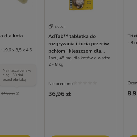
2 opcji
a dla kota
Trix
AdTab™ tabletka do
- 8 
rozgryzania i żucia przeciw
.: 19,6 x 8,5 x 4,6
pchłom i kleszczom dla
kotów
1szt., 48 mg, dla kotów o wadze
2 - 8 kg
Najniższa cena w
ciągu 30 dni
przed obniżką
Ocen
Nie oceniono
8,9
36,96 zł
j
14,96 zł