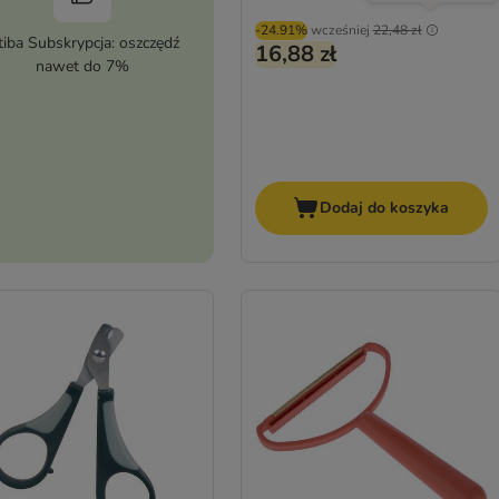
-24.91%
wcześniej
22,48 zł
tiba Subskrypcja: oszczędź
16,88 zł
nawet do 7%
Dodaj do koszyka