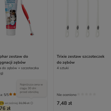
phar zestaw do
Trixie zestaw szczoteczek
lęgnacji zębów
do zębów
a do zębów + szczoteczka
4 sztuki
 g)
Najniższa cena w
ciągu 30 dni
przed obniżką
a: 5/5
Nie oceniono
(
2
)
7,48 zł
01%
wcześniej
31,96 zł
76 zł