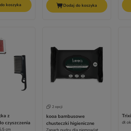
 do koszyka
Dodaj do koszyka
2 opcji
tka z
Trix
kooa bambusowe
do czyszczenia
dł o
chusteczki higieniczne
 5,5 cm
Zapach pudru dla niemowląt