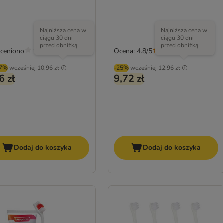
Najniższa cena w
Najniższa cena w
ciągu 30 dni
ciągu 30 dni
przed obniżką
przed obniżką
oceniono
Ocena: 4.8/5
(
4
)
07%
wcześniej
10,96 zł
-25%
wcześniej
12,96 zł
6 zł
9,72 zł
Dodaj do koszyka
Dodaj do koszyka