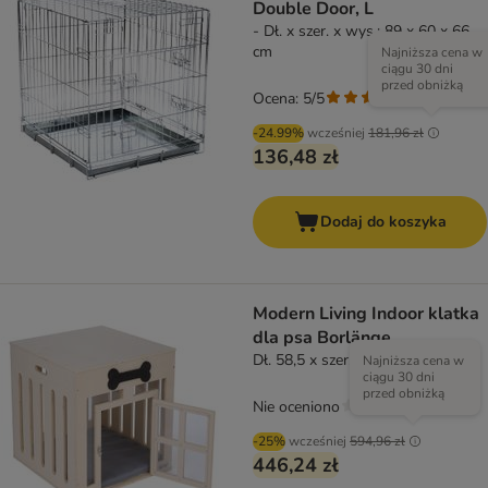
Double Door, L
- Dł. x szer. x wys.: 89 x 60 x 66
cm
Najniższa cena w
ciągu 30 dni
przed obniżką
Ocena: 5/5
(
2
)
-24.99%
wcześniej
181,96 zł
136,48 zł
Dodaj do koszyka
Modern Living Indoor klatka
dla psa Borlänge
Dł. 58,5 x szer. 58,5 x wys. 64 cm
Najniższa cena w
ciągu 30 dni
przed obniżką
Nie oceniono
-25%
wcześniej
594,96 zł
446,24 zł