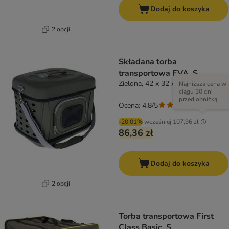
Dodaj do koszyka
2 opcji
Składana torba
transportowa EVA, S
Zielona, 42 x 32 x 30 cm
Najniższa cena w
ciągu 30 dni
przed obniżką
Ocena: 4.8/5
(
22
)
-20.01%
wcześniej
107,96 zł
86,36 zł
Dodaj do koszyka
2 opcji
Torba transportowa First
Class Basic, S