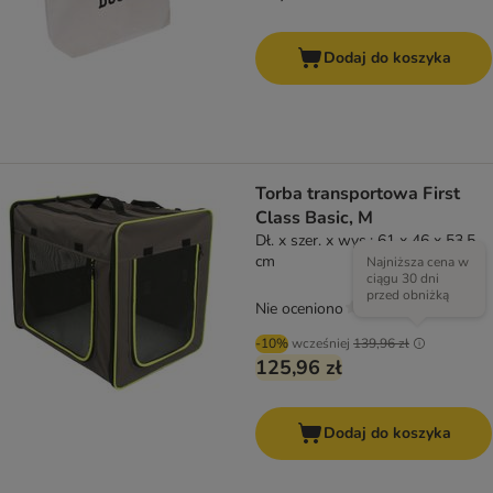
Dodaj do koszyka
Torba transportowa First
Class Basic, M
Dł. x szer. x wys.: 61 x 46 x 53,5
cm
Najniższa cena w
ciągu 30 dni
przed obniżką
Nie oceniono
-10%
wcześniej
139,96 zł
125,96 zł
Dodaj do koszyka