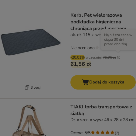
Kerbl Pet wielorazowa
podkładka higieniczna
chroniąca przed moczem,
szara
ok. dł. 115 x szer. 75 cm
Najniższa cena w
ciągu 30 dni
przed obniżką
Nie oceniono
-20.01%
wcześniej
76,96 zł
61,56 zł
Dodaj do koszyka
3 opcji
TIAKI torba transportowa z
siatką
Dł. x szer. x wys.: 46 x 28 x 28 cm
Ocena: 5/5
(
2
)