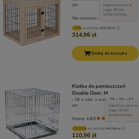
cm
Najniższa cena w
ciągu 30 dni
przed obniżką
Nie oceniono
-25%
wcześniej
419,96 zł
314,96 zł
Dodaj do koszyka
Klatka do pomieszczeń
Double Door, M
- Dł. x szer. x wys.: 78 x 55 x 61
cm
Najniższa cena w
ciągu 30 dni
przed obniżką
Ocena: 4.8/5
(
5
)
-25.01%
wcześniej
147,96 zł
110,96 zł