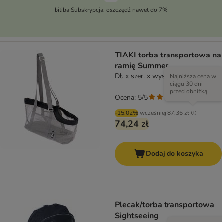
bitiba Subskrypcja: oszczędź nawet do 7%
TIAKI torba transportowa na
ramię Summer
Dł. x szer. x wys.: 43 x 23 x 25 cm
Najniższa cena w
ciągu 30 dni
przed obniżką
Ocena: 5/5
(
1
)
-15.02%
wcześniej
87,36 zł
74,24 zł
Dodaj do koszyka
Plecak/torba transportowa
Sightseeing