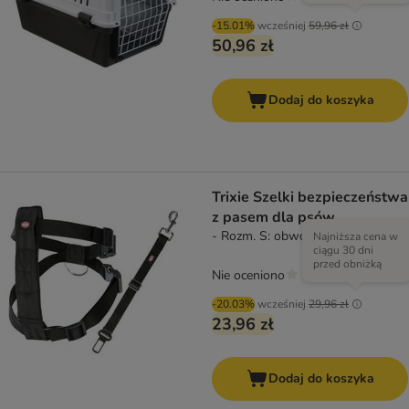
-15.01%
wcześniej
59,96 zł
50,96 zł
Dodaj do koszyka
Trixie Szelki bezpieczeństwa
z pasem dla psów
- Rozm. S: obwód 30 - 60 cm
Najniższa cena w
ciągu 30 dni
przed obniżką
Nie oceniono
-20.03%
wcześniej
29,96 zł
23,96 zł
Dodaj do koszyka