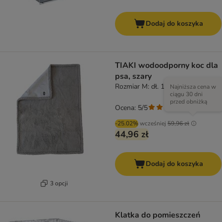
Dodaj do koszyka
TIAKI wodoodporny koc dla
psa, szary
Rozmiar M: dł. 101 x szer. 73 cm
Najniższa cena w
ciągu 30 dni
przed obniżką
Ocena: 5/5
(
1
)
-25.02%
wcześniej
59,96 zł
44,96 zł
Dodaj do koszyka
3 opcji
Klatka do pomieszczeń