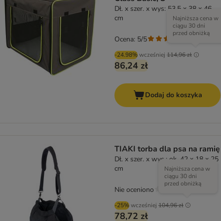
Dł. x szer. x wys: 53,5 x 38 x 46
cm
Najniższa cena w
ciągu 30 dni
przed obniżką
Ocena: 5/5
(
4
)
-24.98%
wcześniej
114,96 zł
86,24 zł
Dodaj do koszyka
TIAKI torba dla psa na ramię
Dł. x szer. x wys.: ok. 42 x 18 x 25
cm
Najniższa cena w
ciągu 30 dni
przed obniżką
Nie oceniono
-25%
wcześniej
104,96 zł
78,72 zł