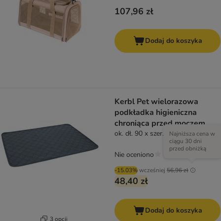
107,96 zł
Dodaj do koszyka
Kerbl Pet wielorazowa
podkładka higieniczna
chroniąca przed moczem,
szara
ok. dł. 90 x szer. 60 cm
Najniższa cena w
ciągu 30 dni
przed obniżką
Nie oceniono
-15.03%
wcześniej
56,96 zł
48,40 zł
Dodaj do koszyka
3 opcji