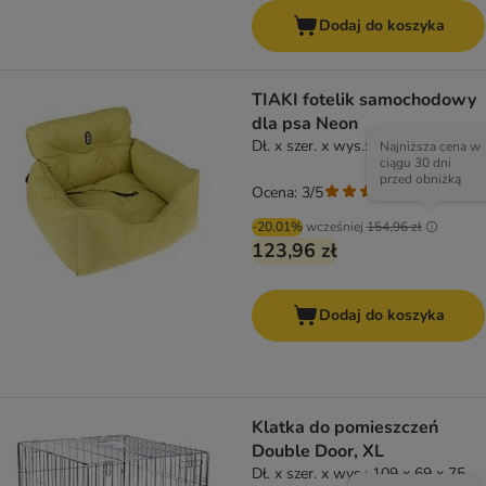
Dodaj do koszyka
TIAKI fotelik samochodowy
dla psa Neon
Dł. x szer. x wys.: 53 x 50 x 35 cm
Najniższa cena w
ciągu 30 dni
przed obniżką
Ocena: 3/5
(
2
)
-20.01%
wcześniej
154,96 zł
123,96 zł
Dodaj do koszyka
Klatka do pomieszczeń
Double Door, XL
Dł. x szer. x wys.: 109 x 69 x 75