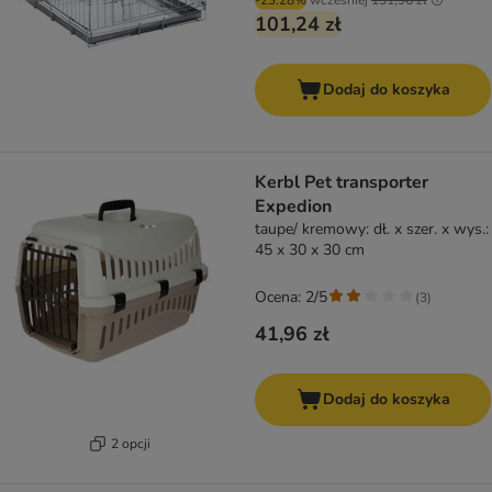
-23.28%
wcześniej
131,96 zł
101,24 zł
Dodaj do koszyka
Kerbl Pet transporter
Expedion
taupe/ kremowy: dł. x szer. x wys.:
45 x 30 x 30 cm
Ocena: 2/5
(
3
)
41,96 zł
Dodaj do koszyka
2 opcji