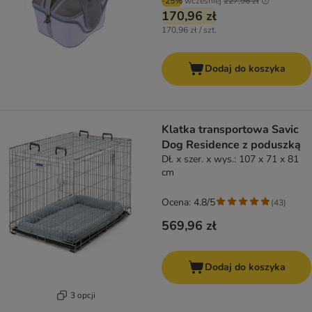
-25%
wcześniej
227,96 zł
170,96 zł
170,96 zł / szt.
Dodaj do koszyka
Klatka transportowa Savic
Dog Residence z poduszką
Dł. x szer. x wys.: 107 x 71 x 81
cm
Ocena: 4.8/5
(
43
)
569,96 zł
Dodaj do koszyka
3 opcji