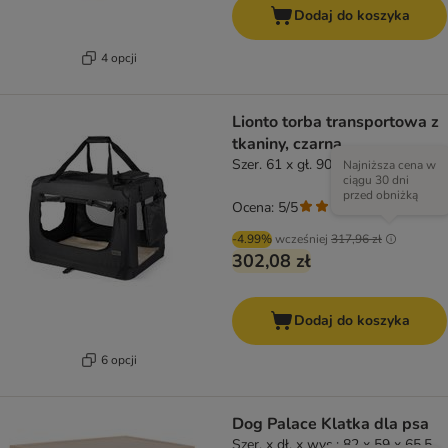
Dodaj do koszyka
4 opcji
Lionto torba transportowa z
tkaniny, czarna
Szer. 61 x gł. 90 x wys. 65 cm
Najniższa cena w
ciągu 30 dni
przed obniżką
Ocena: 5/5
(
1
)
-4.99%
wcześniej
317,96 zł
302,08 zł
Dodaj do koszyka
6 opcji
Dog Palace Klatka dla psa
Szer. x dł. x wys.: 82 x 59 x 65,5