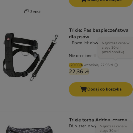
3 opcji
Trixie: Pas bezpieczeństwa
dla psów
- Rozm. M: obwód 50 - 70 cm
Najniższa cena w
ciągu 30 dni
przed obniżką
Nie oceniono
-20.03%
wcześniej
27,96 zł
22,36 zł
Dodaj do koszyka
Trixie torba Adrina, czarna
Dł. x szer. x wys.: 42 × 26 × 27 cm
Najniższa cena w
ciągu 30 dni