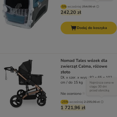
-5%
wcześniej
254,96 zł
242,20 zł
Dodaj do koszyka
Nomad Tales wózek dla
zwierząt Calma, różowe
złoto
Dł. x szer. x wys.: 82 x 65 x 102
cm / do 15 kg
Najniższa cena w
ciągu 30 dni
przed obniżką
Nie oceniono
-25%
wcześniej
2 295,96 zł
1 721,96 zł