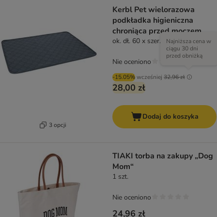
Kerbl Pet wielorazowa
podkładka higieniczna
chroniąca przed moczem,
szara
ok. dł. 60 x szer. 45 cm
Najniższa cena w
ciągu 30 dni
przed obniżką
Nie oceniono
-15.05%
wcześniej
32,96 zł
28,00 zł
Dodaj do koszyka
3 opcji
TIAKI torba na zakupy „Dog
Mom“
1 szt.
Nie oceniono
24,96 zł