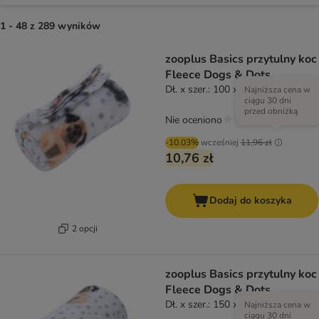
1 - 48 z 289 wyników
zooplus Basics przytulny koc
Fleece Dogs & Dots
Dł. x szer.: 100 x 70 cm
Najniższa cena w
ciągu 30 dni
przed obniżką
Nie oceniono
-10.03%
wcześniej
11,96 zł
10,76 zł
Dodaj do koszyka
2 opcji
zooplus Basics przytulny koc
Fleece Dogs & Dots
Dł. x szer.: 150 x 100 cm
Najniższa cena w
ciągu 30 dni