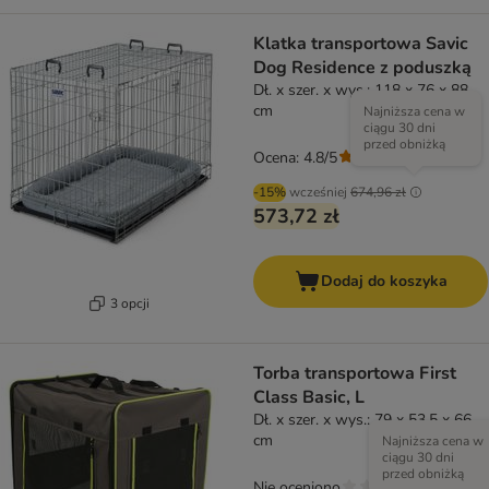
Klatka transportowa Savic
Dog Residence z poduszką
Dł. x szer. x wys.: 118 x 76 x 88
cm
Najniższa cena w
ciągu 30 dni
przed obniżką
Ocena: 4.8/5
(
43
)
-15%
wcześniej
674,96 zł
573,72 zł
Dodaj do koszyka
3 opcji
Torba transportowa First
Class Basic, L
Dł. x szer. x wys.: 79 x 53,5 x 66
cm
Najniższa cena w
ciągu 30 dni
przed obniżką
Nie oceniono