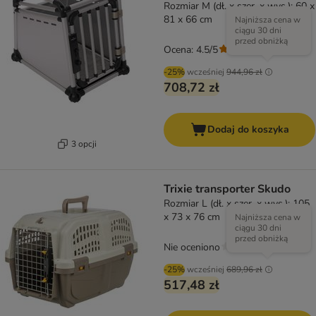
Rozmiar M (dł. x szer. x wys.): 60 x
81 x 66 cm
Najniższa cena w
ciągu 30 dni
przed obniżką
Ocena: 4.5/5
(
2
)
-25%
wcześniej
944,96 zł
708,72 zł
Dodaj do koszyka
3 opcji
Trixie transporter Skudo
Rozmiar L (dł. x szer. x wys.): 105
x 73 x 76 cm
Najniższa cena w
ciągu 30 dni
przed obniżką
Nie oceniono
-25%
wcześniej
689,96 zł
517,48 zł