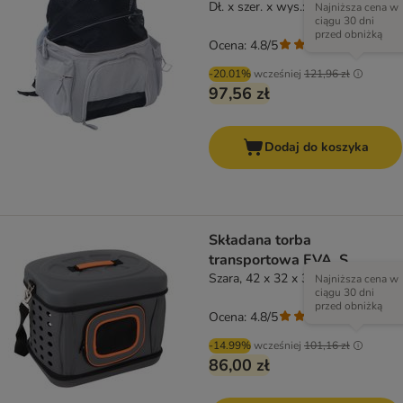
Dł. x szer. x wys.: 32 x 21 x 46 cm
Najniższa cena w
ciągu 30 dni
przed obniżką
Ocena: 4.8/5
(
9
)
-20.01%
wcześniej
121,96 zł
97,56 zł
Dodaj do koszyka
Składana torba
transportowa EVA, S
Szara, 42 x 32 x 30 cm
Najniższa cena w
ciągu 30 dni
przed obniżką
Ocena: 4.8/5
(
22
)
-14.99%
wcześniej
101,16 zł
86,00 zł