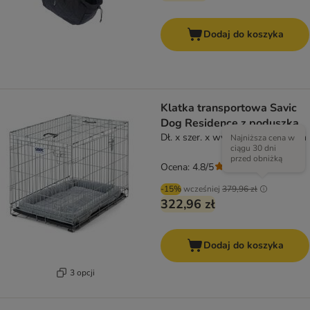
Dodaj do koszyka
Klatka transportowa Savic
Dog Residence z poduszką
Dł. x szer. x wys.: 91 x 61 x 71 cm
Najniższa cena w
ciągu 30 dni
przed obniżką
Ocena: 4.8/5
(
43
)
-15%
wcześniej
379,96 zł
322,96 zł
Dodaj do koszyka
3 opcji