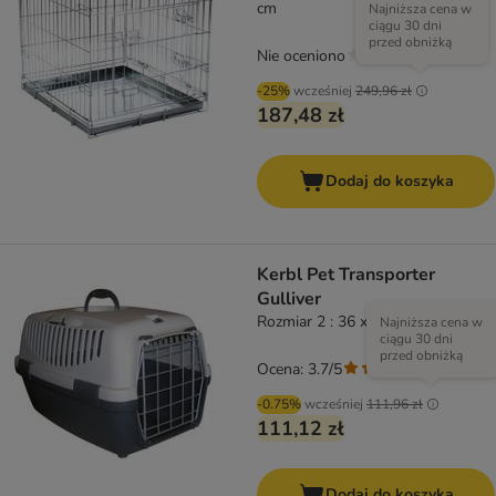
cm
Najniższa cena w
ciągu 30 dni
przed obniżką
Nie oceniono
-25%
wcześniej
249,96 zł
187,48 zł
Dodaj do koszyka
Kerbl Pet Transporter
Gulliver
Rozmiar 2 : 36 x 55 x 35 cm
Najniższa cena w
ciągu 30 dni
przed obniżką
Ocena: 3.7/5
(
3
)
-0.75%
wcześniej
111,96 zł
111,12 zł
Dodaj do koszyka