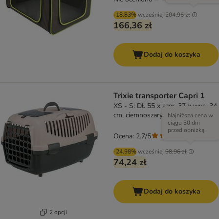
-18.83%
wcześniej
204,96 zł
166,36 zł
Dodaj do koszyka
Trixie transporter Capri 1
XS - S: Dł. 55 x szer. 37 x wys. 34
cm, ciemnoszary/różowy
Najniższa cena w
ciągu 30 dni
przed obniżką
Ocena: 2.7/5
(
3
)
-24.98%
wcześniej
98,96 zł
74,24 zł
Dodaj do koszyka
2 opcji