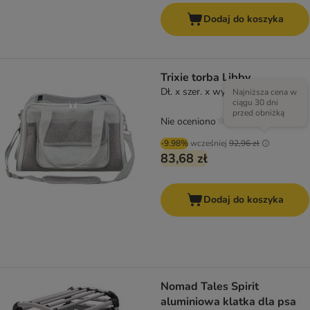
Dodaj do koszyka
Trixie torba Libby
Dł. x szer. x wys.: 42 x 27 x 25 cm
Najniższa cena w
ciągu 30 dni
przed obniżką
Nie oceniono
-9.98%
wcześniej
92,96 zł
83,68 zł
Dodaj do koszyka
Nomad Tales Spirit
aluminiowa klatka dla psa