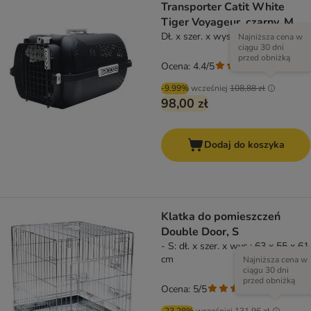
Transporter Catit White
Tiger Voyageur, czarny, M
Dł. x szer. x wys.: 57 x 38 x 31 cm
Najniższa cena w
ciągu 30 dni
przed obniżką
Ocena: 4.4/5
(
15
)
-9.99%
wcześniej
108,88 zł
98,00 zł
Dodaj do koszyka
Klatka do pomieszczeń
Double Door, S
- S: dł. x szer. x wys.: 63 x 55 x 61
cm
Najniższa cena w
ciągu 30 dni
przed obniżką
Ocena: 5/5
(
4
)