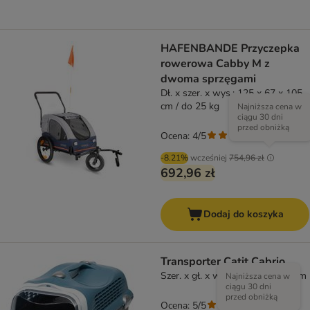
HAFENBANDE Przyczepka
rowerowa Cabby M z
dwoma sprzęgami
Dł. x szer. x wys.: 125 x 67 x 105
cm / do 25 kg
Najniższa cena w
ciągu 30 dni
przed obniżką
Ocena: 4/5
(
1
)
-8.21%
wcześniej
754,96 zł
692,96 zł
Dodaj do koszyka
Transporter Catit Cabrio
Szer. x gł. x wys.: 33 x 51 x 35 cm
Najniższa cena w
ciągu 30 dni
przed obniżką
Ocena: 5/5
(
1
)