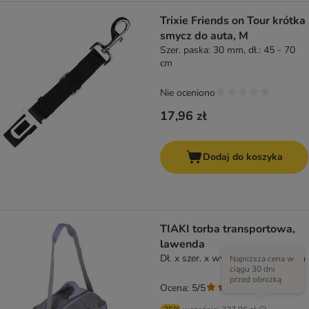
Trixie Friends on Tour krótka
smycz do auta, M
Szer. paska: 30 mm, dł.: 45 - 70
cm
Nie oceniono
17,96 zł
Dodaj do koszyka
TIAKI torba transportowa,
lawenda
Dł. x szer. x wys.: 46 x 36 x 35 cm
Najniższa cena w
ciągu 30 dni
przed obniżką
Ocena: 5/5
(
1
)