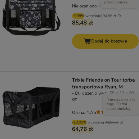
przed obniżką
Nie oceniono
-9.98%
wcześniej
94,96 zł
85,48 zł
Dodaj do koszyka
Trixie Friends on Tour torba
transportowa Ryan, M
- Dł. x szer. x wys.: 55 x 30 x 30
cm
Najniższa cena w
ciągu 30 dni
przed obniżką
Ocena: 4.7/5
(
9
)
-10.01%
wcześniej
71,96 zł
64,76 zł