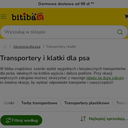
Darmowa dostawa od 99 zł **
Menu
katalogu
Szukaj
Akcesoria dla psa
Transportery i klatki
Transportery i klatki dla psa
W bitiba znajdziesz szeroki wybór wygodnych i bezpiecznych transporterów
dla psów, idealnych na krótkie wyjścia i dalsze podróże. Przy okazji
większych zakupów możesz skorzystać z naszego
rabatu na duże zakupy
-
to świetna okazja, by wybrać odpowiedni transporter i zaoszczędzić!
Klatki
Torby transportowe
Transportery plastikowe
Trans
Najlepiej sprzedające
Filtruj według