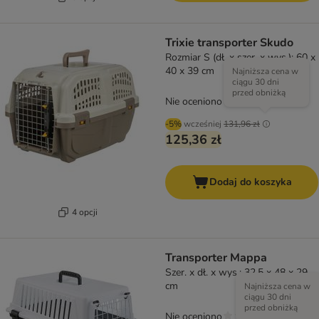
Trixie transporter Skudo
Rozmiar S (dł. x szer. x wys.): 60 x
40 x 39 cm
Najniższa cena w
ciągu 30 dni
przed obniżką
Nie oceniono
-5%
wcześniej
131,96 zł
125,36 zł
Dodaj do koszyka
4 opcji
Transporter Mappa
Szer. x dł. x wys.: 32,5 x 48 x 29
cm
Najniższa cena w
ciągu 30 dni
przed obniżką
Nie oceniono