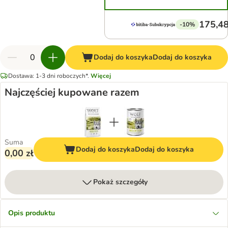
175,48
-10%
Dodaj do koszyka
Dodaj do koszyka
Dostawa: 1-3 dni roboczych*.
Więcej
Najczęściej kupowane razem
Suma
Dodaj do koszyka
Dodaj do koszyka
0,00 zł
Pokaż szczegóły
Opis produktu