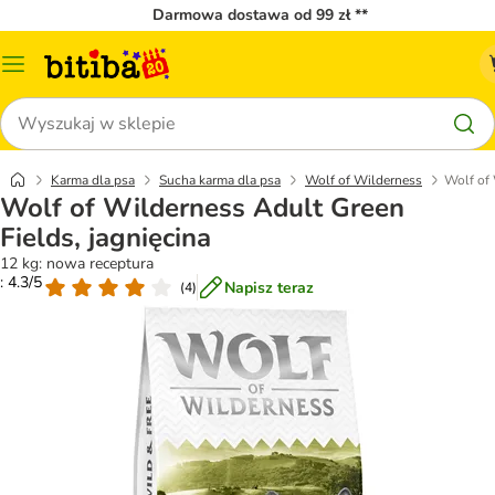
Darmowa dostawa od 99 zł **
Menu
katalogu
Szukaj
Karma dla psa
Sucha karma dla psa
Wolf of Wilderness
Wolf of 
Wolf of Wilderness Adult Green
Fields, jagnięcina
12 kg: nowa receptura
: 4.3/5
Napisz teraz
(
4
)