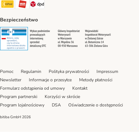
InPost Shipping Method
ORLEN Paczka. Shipping Method
DPD Shipping Method
Bezpieczeństwo
Security
Security
Security
Security
Pomoc
Regulamin
Polityka prywatności
Impressum
Newsletter
Informacje o przesyłce
Metody płatności
Formularz odstąpienia od umowy
Kontakt
Program partnerski
Korzyści w skrócie
Program lojalnościowy
DSA
Oświadczenie o dostępności
bitiba GmbH
2026