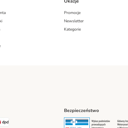
Okazje
enta
Promocje
ki
Newsletter
a
Kategorie
e
Bezpieczeństwo
ipping Method
LEN Paczka. Shipping Method
DPD Shipping Method
Security
Securit