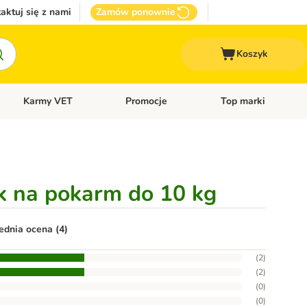
aktuj się z nami
Zamów ponownie
Koszyk
Karmy VET
Promocje
Top marki
kcesoria dla psa
Otwórz menu kategorii: Inne zwierzęta
Otwórz menu kategorii: Karmy VET
Otwórz menu kategorii
ik na pokarm do 10 kg
ednia ocena (4)
(
2
)
(
2
)
(
0
)
(
0
)