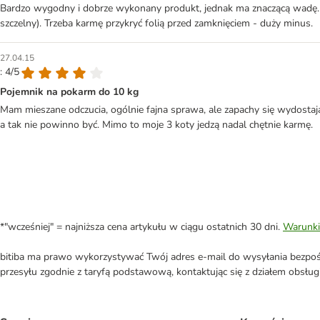
Bardzo wygodny i dobrze wykonany produkt, jednak ma znaczącą wadę. Ni
szczelny). Trzeba karmę przykryć folią przed zamknięciem - duży minus.
27.04.15
: 4/5
Pojemnik na pokarm do 10 kg
Mam mieszane odczucia, ogólnie fajna sprawa, ale zapachy się wydostają
a tak nie powinno być. Mimo to moje 3 koty jedzą nadal chętnie karmę.
*"wcześniej" = najniższa cena artykułu w ciągu ostatnich 30 dni.
Warunki
bitiba ma prawo wykorzystywać Twój adres e-mail do wysyłania bezpośr
przesyłu zgodnie z taryfą podstawową, kontaktując się z działem obsługi 