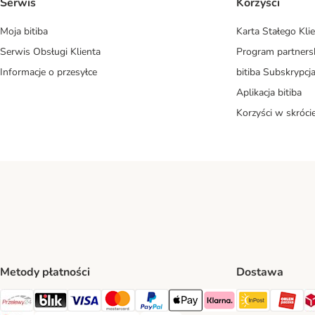
Serwis
Korzyści
Moja bitiba
Karta Stałego Kli
Serwis Obsługi Klienta
Program partners
Informacje o przesyłce
bitiba Subskrypcj
Aplikacja bitiba
Korzyści w skróci
Metody płatności
Dostawa
InPost Sh
OR
Przelewy24 Payment Method
Blik Payment Method
VISA Payment Method
MasterCard Payment Method
PayPal Payment Method
Apple Pay Payment Method
Klarna Payment Method