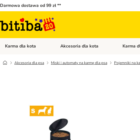
Darmowa dostawa od 99 zł **
Karma dla kota
Akcesoria dla kota
Karma d
Otwórz menu kategorii: Karma dla kota
Otwórz menu
Akcesoria dla psa
Miski i automaty na karmę dla psa
Pojemniki na k