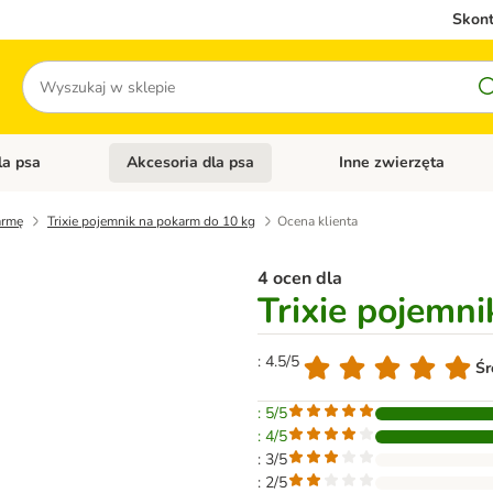
Skont
Szukaj
la psa
Akcesoria dla psa
Inne zwierzęta
 kategorii: Akcesoria dla kota
Otwórz menu kategorii: Karma dla psa
Otwórz menu kategorii: A
armę
Trixie pojemnik na pokarm do 10 kg
Ocena klienta
4 ocen dla
Trixie pojemn
: 4.5/5
Śr
: 5/5
: 4/5
: 3/5
: 2/5