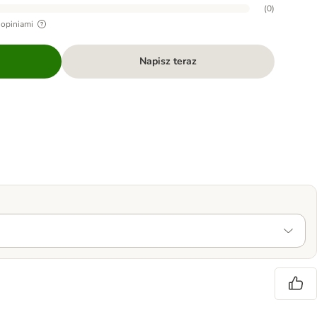
(
0
)
 opiniami
Napisz teraz