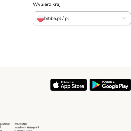
Wybierz kraj
bitiba.pl / pl
y
Security
Security