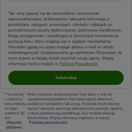
Tak, chcę zapisać się do newslettera i otrzymywać
spersonalizowane, ekskluzywne i aktualne informacje o
produktach, usługach, promocjach, ofertach i rabatach za
pośrednictwem poczty elektronicznej i partnerów handlowych.
Mogę zrezygnować z subskrypcji w dowolnym momencie za
pomocą linku, który znajduje się w każdym newsletterze.
Wyrażam zgodę na użycie mojego adresu e-mail w celach
marketingowych i przekazywanie go partnerom. Rozumiem, że
mam prawo w każdej chwili wycofać swoje zgody. Więcej
informacji można znaleźć w
Polityce Prywatności
.
Subskrybuj
*"wcześniej"
bitiba ma prawo wykorzystywać Twój adres e-mail do
= najniższa
wysyłania bezpośrednich ofert dotyczących własnych,
cena artykułu
podobnych produktów lub usług. W każdej chwili możesz
w ciągu
wyrazić sprzeciw, ponosząc jedynie koszty przesyłu zgodnie
ostatnich 30
z taryfą podstawową, kontaktując się z działem obsługi
dni.
klienta bitiba. Więcej informacji znajdziesz w naszej
Warunki
Polityka prywatności
dostawy