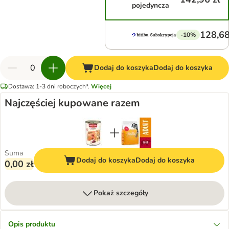
pojedyncza
128,68
-10%
Dodaj do koszyka
Dodaj do koszyka
Dostawa: 1-3 dni roboczych*.
Więcej
Najczęściej kupowane razem
Suma
Dodaj do koszyka
Dodaj do koszyka
0,00 zł
Pokaż szczegóły
Opis produktu