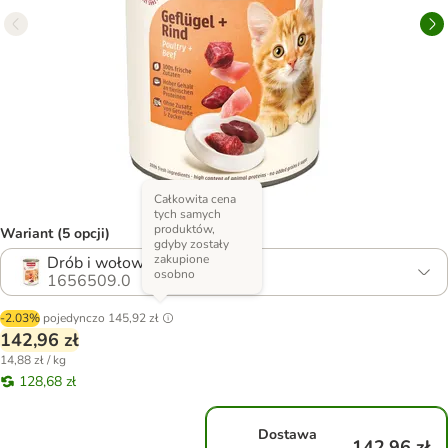
Całkowita cena
tych samych
produktów,
Wariant (5 opcji)
gdyby zostały
zakupione
Drób i wołowina
osobno
1656509.0
-2.03%
pojedynczo
145,92 zł
142,96 zł
14,88 zł / kg
128,68 zł
Dostawa
142,96 zł