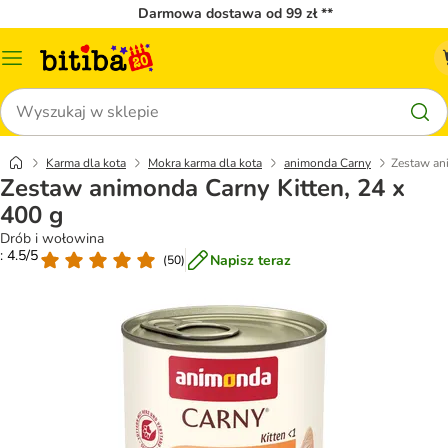
Darmowa dostawa od 99 zł **
Menu
katalogu
Szukaj
Karma dla kota
Mokra karma dla kota
animonda Carny
Zestaw ani
Zestaw animonda Carny Kitten, 24 x
400 g
Drób i wołowina
: 4.5/5
Napisz teraz
(
50
)