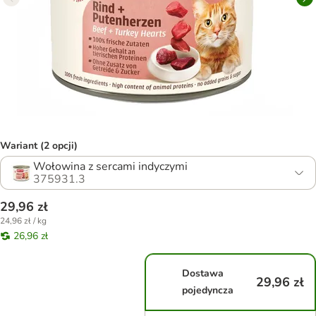
Wariant (2 opcji)
Wołowina z sercami indyczymi
375931.3
29,96 zł
24,96 zł / kg
26,96 zł
Dostawa
29,96 zł
pojedyncza