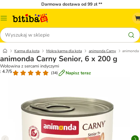
Darmowa dostawa od 99 zł **
Menu
katalogu
Szukaj
Karma dla kota
Mokra karma dla kota
animonda Carny
animonda C
animonda Carny Senior, 6 x 200 g
Wołowina z sercami indyczymi
: 4.7/5
Napisz teraz
(
34
)