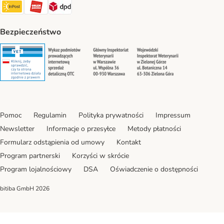
InPost Shipping Method
ORLEN Paczka. Shipping Method
DPD Shipping Method
Bezpieczeństwo
Security
Security
Security
Security
Pomoc
Regulamin
Polityka prywatności
Impressum
Newsletter
Informacje o przesyłce
Metody płatności
Formularz odstąpienia od umowy
Kontakt
Program partnerski
Korzyści w skrócie
Program lojalnościowy
DSA
Oświadczenie o dostępności
bitiba GmbH
2026