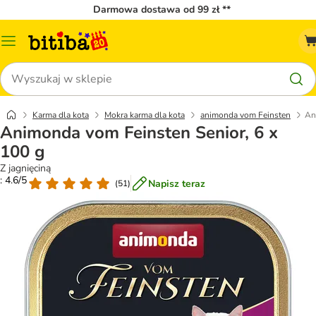
Darmowa dostawa od 99 zł **
Menu
katalogu
Szukaj
Karma dla kota
Mokra karma dla kota
animonda vom Feinsten
An
Animonda vom Feinsten Senior, 6 x
100 g
Z jagnięciną
: 4.6/5
Napisz teraz
(
51
)