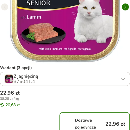
Wariant (3 opcji)
Z jagnięciną
376041.4
22,96 zł
38,28 zł / kg
20,68 zł
Dostawa
22,96 zł
pojedyncza