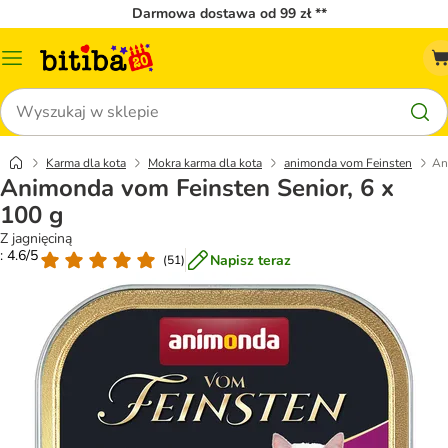
Darmowa dostawa od 99 zł **
Menu
katalogu
Szukaj
Karma dla kota
Mokra karma dla kota
animonda vom Feinsten
An
Animonda vom Feinsten Senior, 6 x
100 g
Z jagnięciną
: 4.6/5
Napisz teraz
(
51
)