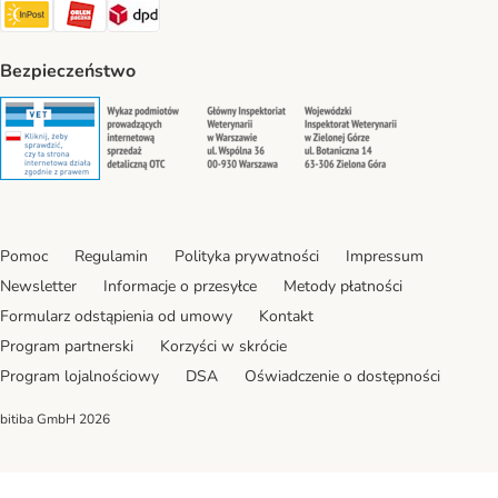
InPost Shipping Method
ORLEN Paczka. Shipping Method
DPD Shipping Method
Bezpieczeństwo
Security
Security
Security
Security
Pomoc
Regulamin
Polityka prywatności
Impressum
Newsletter
Informacje o przesyłce
Metody płatności
Formularz odstąpienia od umowy
Kontakt
Program partnerski
Korzyści w skrócie
Program lojalnościowy
DSA
Oświadczenie o dostępności
bitiba GmbH
2026