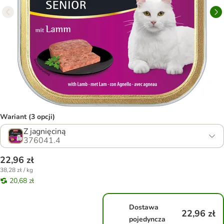
Wariant (3 opcji)
Z jagnięciną
376041.4
22,96 zł
38,28 zł / kg
20,68 zł
Dostawa
22,96 zł
pojedyncza