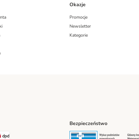
Okazje
enta
Promocje
ki
Newsletter
a
Kategorie
e
Bezpieczeństwo
ipping Method
LEN Paczka. Shipping Method
DPD Shipping Method
Security
Securit