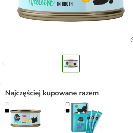
Najczęściej kupowane razem
Cosma Nature Kitten dla kociąt, 6 x 70 g
Cosma Jelly Snack, 24 x 14 g