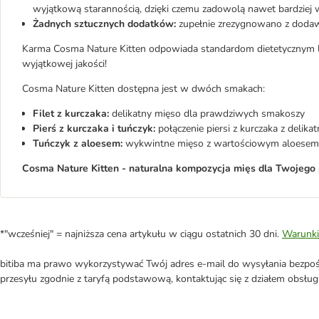
wyjątkową starannością, dzięki czemu zadowolą nawet bardziej
Żadnych sztucznych dodatków:
zupełnie zrezygnowano z doda
Karma Cosma Nature Kitten odpowiada standardom dietetycznym lud
wyjątkowej jakości!
Cosma Nature Kitten dostępna jest w dwóch smakach:
Filet z kurczaka:
delikatny mięso dla prawdziwych smakoszy
Pierś z kurczaka i tuńczyk:
połączenie piersi z kurczaka z delik
Tuńczyk z aloesem:
wykwintne mięso z wartościowym aloesem
Cosma Nature Kitten - naturalna kompozycja mięs dla Twojego 
*"wcześniej" = najniższa cena artykułu w ciągu ostatnich 30 dni.
Warunki
bitiba ma prawo wykorzystywać Twój adres e-mail do wysyłania bezpośr
przesyłu zgodnie z taryfą podstawową, kontaktując się z działem obsługi 