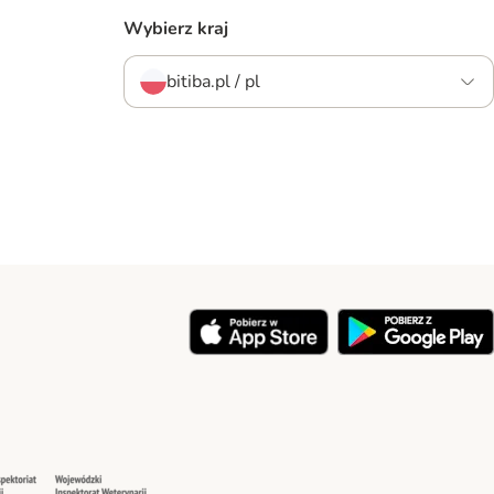
Wybierz kraj
bitiba.pl / pl
y
Security
Security