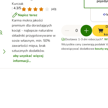
pojedy
Kurczak
: 4.3/5
(
43
)
Napisz teraz
Karma mokra jakości
premium dla dorastających
D
kociąt - najlepsze naturalne
ko
składniki przygotowywane w
Dostawa: 1-3 dni roboczych*.
Wi
sosie własnym, min. 50%
Wszystkie ceny zawierają podatek 
zawartości mięsa, brak
obowiązywać dodatkowe
koszty wy
sztucznych dodatków.
aby uzyskać więcej
informacji...