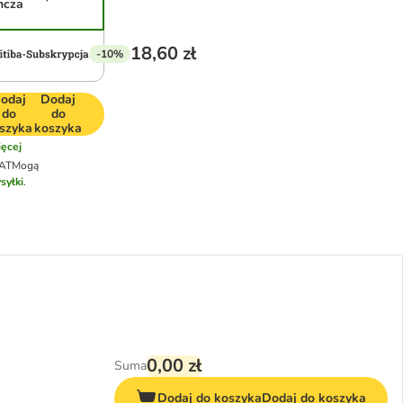
ncza
18,60 zł
-10%
odaj
Dodaj
do
do
szyka
koszyka
ęcej
VAT
Mogą
syłki
.
0,00 zł
Suma
Dodaj do koszyka
Dodaj do koszyka