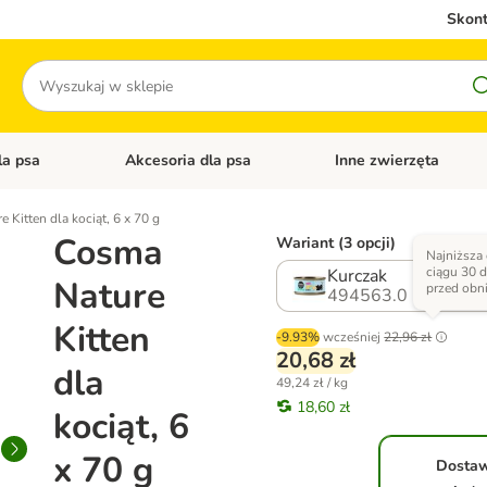
Skont
Szukaj
la psa
Akcesoria dla psa
Inne zwierzęta
 kategorii: Akcesoria dla kota
Otwórz menu kategorii: Karma dla psa
Otwórz menu kategorii: A
 Kitten dla kociąt, 6 x 70 g
Cosma
Wariant (3 opcji)
Najniższa
ciągu 30 d
Kurczak
Nature
przed obn
494563.0
Kitten
-9.93%
wcześniej
22,96 zł
20,68 zł
dla
49,24 zł / kg
18,60 zł
kociąt, 6
x 70 g
Dosta