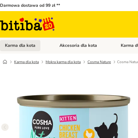
Darmowa dostawa od 99 zł **
Karma dla kota
Akcesoria dla kota
Karma d
Otwórz menu kategorii: Karma dla kota
Otwórz menu
Karma dla kota
Mokra karma dla kota
Cosma Nature
Cosma Nature