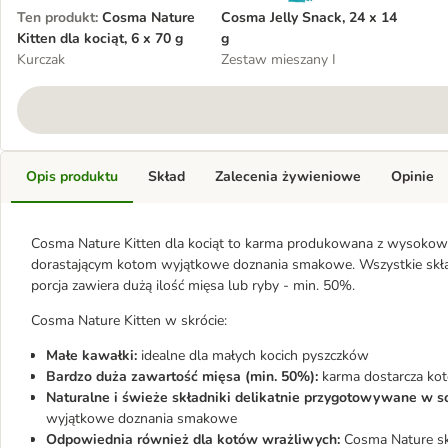
Ten produkt
:
Cosma Nature
Cosma Jelly Snack, 24 x 14
Kitten dla kociąt, 6 x 70 g
g
Kurczak
Zestaw mieszany I
Opis produktu
Skład
Zalecenia żywieniowe
Opinie
Cosma Nature Kitten dla kociąt to karma produkowana z wysokowa
dorastającym kotom wyjątkowe doznania smakowe. Wszystkie skład
porcja zawiera dużą ilość mięsa lub ryby - min. 50%.
Cosma Nature Kitten w skrócie:
Małe kawałki:
idealne dla małych kocich pyszczków
Bardzo duża zawartość mięsa (min. 50%):
karma dostarcza koto
Naturalne i świeże składniki delikatnie przygotowywane w s
wyjątkowe doznania smakowe
Odpowiednia również dla kotów wrażliwych:
Cosma Nature skła